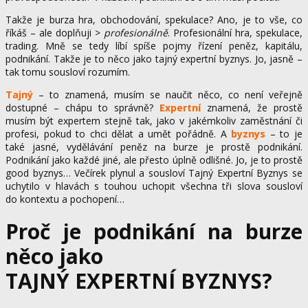
Takže je burza hra, obchodování, spekulace? Ano, je to vše, co
říkáš – ale doplňuji >
profesionálně
. Profesionální hra, spekulace,
trading. Mně se tedy líbí spíše pojmy řízení peněz, kapitálu,
podnikání. Takže je to něco jako tajný expertní byznys. Jo, jasně –
tak tomu sousloví rozumím.
Tajný
– to znamená, musím se naučit něco, co není veřejně
dostupné – chápu to správně?
Expertní
znamená, že prostě
musím být expertem stejně tak, jako v jakémkoliv zaměstnání či
profesi, pokud to chci dělat a umět pořádně. A
byznys
– to je
také jasné, vydělávání peněz na burze je prostě podnikání.
Podnikání jako každé jiné, ale přesto úplně odlišné. Jo, je to prostě
good byznys… Večírek plynul a sousloví Tajný Expertní Byznys se
uchytilo v hlavách s touhou uchopit všechna tři slova sousloví
do kontextu a pochopení…
Proč je podnikání na burze
něco jako
TAJNÝ EXPERTNÍ BYZNYS?