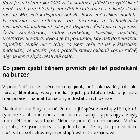
Když jsem kolem roku 2000 začal studovat příležitost vydělávání
peněz na burze, hledal jsem oficiální informace a návody všude
možně. Moc jich k dispozici nebylo. Burza mě celkem pohltila.
Fascinovala mě příležitost pro technicky a technologicky
nejsnadnější podnikání, jaké je k dispozici. Čistá práce s penězi.
Žádní zaměstnanci, žádný marketing, logistika, neplatiči,
účetnictví, úředníci. Bylo a je to podnikání, kdy nebylo najednou
zapotřebí téměř nic z toho, co jsem řešil 10 let v klasickém
podnikání, ve kterém jsem protočil stovky miliónů korun ročně,
aby na konci zbylo relativně málo.
Co jsem zjistil během prvních pár let podnikání
na burze?
V prvé řadě to, že věci se mají jinak, než jak uváděly oficiální
zdroje, literatura, weby, média. Jejich podstatou byla a je jistá
manipulace – nahnat lidi na trhy a dostat z nich peníze.
Na druhé straně bylo jasné, že existují úspěšné postupy těch, kteří
ty peníze z obchodování a spekulací získávají. Ty postupy ale byly
a po většinou jsou tajné. Nebo se prostě o nich nepíše. Možná
i proto, že jsou místy tak jednoduché, že by to pro hledače
složitých a sofistikovaných postupů bylo až nezajímavé.