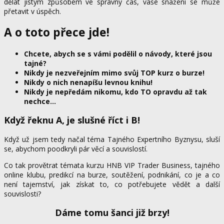
dělat jistým způsobem ve správný čas, vaše snažení se může
přetavit v úspěch.
A o toto přece jde!
Chcete, abych se s vámi podělil o návody, které jsou
tajné?
Nikdy je nezveřejním mimo svůj TOP kurz o burze!
Nikdy o nich nenapíšu levnou knihu!
Nikdy je nepředám nikomu, kdo TO opravdu až tak
nechce…
Když řeknu A, je slušné říct i B!
Když už jsem tedy načal téma Tajného Expertního Byznysu, sluší
se, abychom poodkryli pár věcí a souvislostí.
Co tak provětrat témata kurzu HNB VIP Trader Business, tajného
online klubu, predikcí na burze, soutěžení, podnikání, co je a co
není tajemství, jak získat to, co potřebujete vědět a další
souvislosti?
Dáme tomu šanci již brzy!