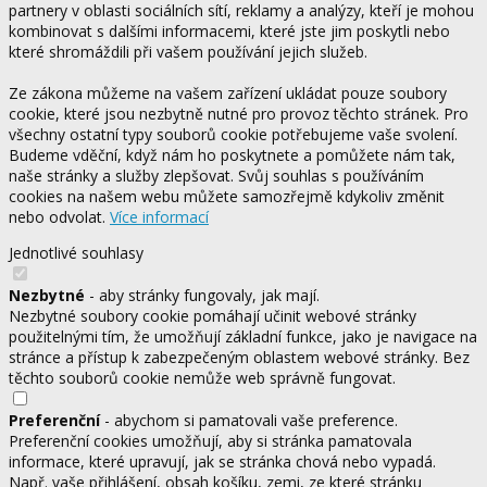
partnery v oblasti sociálních sítí, reklamy a analýzy, kteří je mohou
kombinovat s dalšími informacemi, které jste jim poskytli nebo
které shromáždili při vašem používání jejich služeb.
Ze zákona můžeme na vašem zařízení ukládat pouze soubory
cookie, které jsou nezbytně nutné pro provoz těchto stránek. Pro
všechny ostatní typy souborů cookie potřebujeme vaše svolení.
Budeme vděční, když nám ho poskytnete a pomůžete nám tak,
naše stránky a služby zlepšovat. Svůj souhlas s používáním
cookies na našem webu můžete samozřejmě kdykoliv změnit
nebo odvolat.
Více informací
Jednotlivé souhlasy
Nezbytné
- aby stránky fungovaly, jak mají.
Nezbytné soubory cookie pomáhají učinit webové stránky
použitelnými tím, že umožňují základní funkce, jako je navigace na
stránce a přístup k zabezpečeným oblastem webové stránky. Bez
těchto souborů cookie nemůže web správně fungovat.
Preferenční
- abychom si pamatovali vaše preference.
Preferenční cookies umožňují, aby si stránka pamatovala
informace, které upravují, jak se stránka chová nebo vypadá.
Např. vaše přihlášení, obsah košíku, zemi, ze které stránku