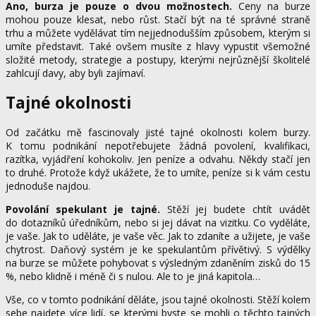
Ano, burza je pouze o dvou možnostech.
Ceny na burze
mohou pouze klesat, nebo růst. Stačí být na té správné straně
trhu a můžete vydělávat tím nejjednodušším způsobem, kterým si
umíte představit. Také ovšem musíte z hlavy vypustit všemožné
složité metody, strategie a postupy, kterými nejrůznější školitelé
zahlcují davy, aby byli zajímaví.
Tajné okolnosti
Od začátku mě fascinovaly jisté tajné okolnosti kolem burzy.
K tomu podnikání nepotřebujete žádná povolení, kvalifikaci,
razítka, vyjádření kohokoliv. Jen peníze a odvahu. Někdy stačí jen
to druhé. Protože když ukážete, že to umíte, peníze si k vám cestu
jednoduše najdou.
Povolání spekulant je tajné.
Stěží jej budete chtít uvádět
do dotazníků úředníkům, nebo si jej dávat na vizitku. Co vyděláte,
je vaše. Jak to uděláte, je vaše věc. Jak to zdaníte a užijete, je vaše
chytrost. Daňový systém je ke spekulantům přívětivý. S výdělky
na burze se můžete pohybovat s výsledným zdaněním zisků do 15
%, nebo klidně i méně či s nulou. Ale to je jiná kapitola…
Vše, co v tomto podnikání děláte, jsou tajné okolnosti. Stěží kolem
sebe najdete více lidí, se kterými byste se mohli o těchto tajných