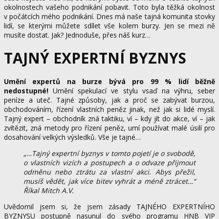
okolnostech vašeho podnikání pobavit. Toto byla těžká okolnost
v počátcích mého podnikání. Dnes má naše tajná komunita stovky
lidí, se kterými můžete sdílet vše kolem burzy. Jen se mezi ně
musíte dostat. Jak? Jednoduše, přes náš kurz…
TAJNÝ EXPERTNÍ BYZNYS
Umění expertů na burze bývá pro 99 % lidí běžně
nedostupné!
Umění spekulací ve stylu vsaď na výhru, seber
peníze a uteč. Tajné způsoby, jak a proč se zabývat burzou,
obchodováním, řízení vlastních peněz jinak, než jak si lidé myslí.
Tajný expert – obchodník zná taktiku, ví – kdy jít do akce, ví – jak
zvítězit, zná metody pro řízení peněz, umí používat malé úsilí pro
dosahování velkých výsledků. Vše je tajné…
„…Tajný expertní byznys v tomto pojetí je o svobodě,
o vlastních vizích a postupech a o odvaze přijmout
odměnu nebo ztrátu za vlastní akci. Abys přežil,
musíš vědět, jak více bitev vyhrát a méně ztrácet…“
Říkal Mitch A.V.
Uvědomil jsem si, že jsem zásady TAJNÉHO EXPERTNÍHO
BYZNYSU postupně nasunul do svého programu HNB VIP