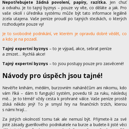
Nepotřebujete žádná povolení, papíry, razítka.
Jen chuť
a odvahu. Je to tajný byznys – pouze vy víte, co děláte a jak. Pro
vaše okolí i úředníka systému může být tato informace legálně
zcela utajena. Vaše peníze proudí po tajných stezkách, o kterých
rozhodujete pouze vy!
Je to svobodné podnikání, ve kterém je opravdu dobré vědět, co
a kdo je na pozadí.
Tajný expertní byznys
– to je výpad, akce, sebrat peníze
a zmizet… Rychlá akce!
Tajný expertní byznys
– to jsou postupy pouze pro zasvěcené!
Návody pro úspěch jsou tajné!
Nevěřte knihám, médiím, burzovním naháněčům ani nikomu, kdo
vám říká – dám ti fungující systém, povedu tě za ruku, následuj
mě… Je to téměř vždy cesta k prohrané válce. Vaše peníze prostě
získá někdo jiný! To je smysl hry na finančních trzích, kterou
s námi hrají…
Za jistých okolností tomu tak ale nemusí být. Přijmete-li za své
jisté zásady guerillového podnikatele na burze a budete-li jisté věci