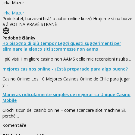
Jirka Mazur
roulette 222
Jirka Mazur
Podnikatel, burzovní hráč a autor online kurzů Hrajeme si na burze
a ŽIVOT NA PRAVÉ STRANĚ
Podobné články
Ho bisogno di più tempo? Leggi questi suggerimenti per
eliminare la elenco siti scommesse non aams
I più visti Il migliore casino non AAMS delle mie recensioni risulta…
mejores casinos online - ¿Está preparado para algo bueno?
Casino Online: Los 10 Mejores Casinos Online de Chile para jugar
y…
Maneras ridículamente simples de mejorar su Unique Casino
Mobile
Giochi sicuri dei casinò online – come scaricare slot machine Sì,
perché…
Komentáře