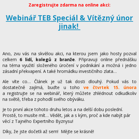
Zaregistrujte zdarma na online akci:
Webinář TEB Speciál & Vítězný únor
jinak!
Ano, zvu vás na skvělou akci, na kterou jsem jako hosty pozval
celkem
6 lidí, kolegů z branže
. Připravuji online přednášku
na téma využití složeného úročení v podnikání a možná i jedno
zásadní překvapení. A také hromádku investičního zlata…
Ale víte co… Článek je už tak dosti dlouhý. Pokud vás to
dostatečně zajímá, buďte u toho
ve čtvrtek 15. února
a registrujte se na webinář, který můžete zhlédnout odkudkoliv
na světě, třeba z pohodlí svého obýváku.
Je to první akce tohoto druhu letos a na delší dobu poslední.
Prostě, to musíte mít… Vědět, jak a s kým, proč a kde nabýt pár
věcí z Tajného Expertního Byznysu!
Díky, že jste dočetli až sem! Mějte se krásně!