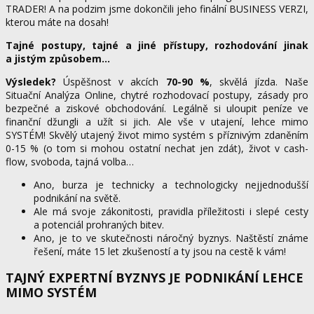
TRADER! A na podzim jsme dokončili jeho finální BUSINESS VERZI,
kterou máte na dosah!
Tajné postupy, tajné a jiné přístupy, rozhodování jinak
a jistým způsobem…
Výsledek?
Úspěšnost v akcích
70-
90 %
, skvělá jízda. Naše
Situační Analýza Online, chytré rozhodovací postupy, zásady pro
bezpečné a ziskové obchodování. Legálně si uloupit peníze ve
finanční džungli a užít si jich. Ale vše v utajení, lehce mimo
SYSTÉM! Skvělý utajený život mimo systém s příznivým zdaněním
0-15 % (o tom si mohou ostatní nechat jen zdát), život v cash-
flow, svoboda, tajná volba…
Ano, burza je technicky a technologicky nejjednodušší
podnikání na světě.
Ale má svoje zákonitosti, pravidla příležitosti i slepé cesty
a potenciál prohraných bitev.
Ano, je to ve skutečnosti náročný byznys. Naštěstí známe
řešení, máte 15 let zkušeností a ty jsou na cestě k vám!
TAJNÝ EXPERTNÍ BYZNYS JE PODNIKÁNÍ LEHCE
MIMO SYSTÉM