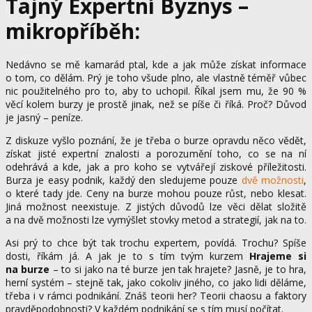
Tajný Expertní Byznys –
mikropříběh:
Nedávno se mě kamarád ptal, kde a jak může získat informace
o tom, co dělám. Prý je toho všude plno, ale vlastně téměř vůbec
nic použitelného pro to, aby to uchopil. Říkal jsem mu, že 90 %
věcí kolem burzy je prostě jinak, než se píše či říká. Proč? Důvod
je jasný – peníze.
Z diskuze vyšlo poznání, že je třeba o burze opravdu něco vědět,
získat jisté expertní znalosti a porozumění toho, co se na ní
odehrává a kde, jak a pro koho se vytvářejí ziskové příležitosti.
Burza je easy podnik, každý den sledujeme pouze
dvě možnosti
,
o které tady jde. Ceny na burze mohou pouze růst, nebo klesat.
Jiná možnost neexistuje. Z jistých důvodů lze věci dělat složitě
a na dvě možnosti lze vymýšlet stovky metod a strategií, jak na to.
Asi prý to chce být tak trochu expertem, povídá. Trochu? Spíše
dosti, říkám já. A jak je to s tím tvým kurzem
Hrajeme si
na burze
– to si jako na té burze jen tak hrajete? Jasně, je to hra,
herní systém – stejně tak, jako cokoliv jiného, co jako lidi děláme,
třeba i v rámci podnikání. Znáš teorii her? Teorii chaosu a faktory
pravděpodobnosti? V každém podnikání se s tím musí počítat.