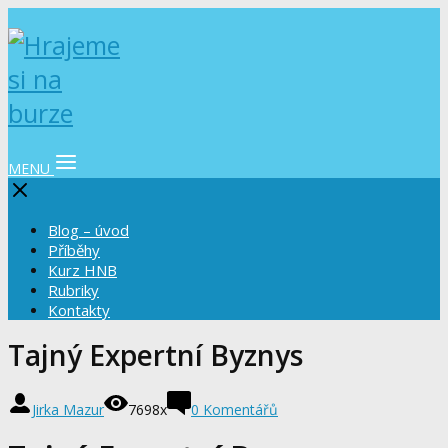
MENU
Blog – úvod
Příběhy
Kurz HNB
Rubriky
Kontakty
Tajný Expertní Byznys
Jirka Mazur
7698x
0 Komentářů