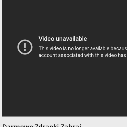
Darmowe Zdrapki Zahraj