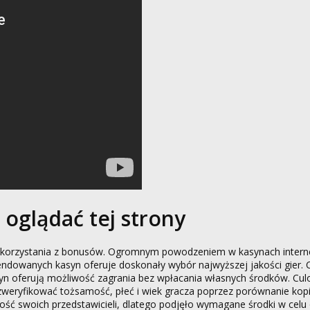
 oglądać tej strony
ość korzystania z bonusów. Ogromnym powodzeniem w kasynach inter
endowanych kasyn oferuje doskonały wybór najwyższej jakości gier.
yn oferują możliwość zagrania bez wpłacania własnych środków. Culo
zweryfikować tożsamość, płeć i wiek gracza poprzez porównanie kop
ść swoich przedstawicieli, dlatego podjęło wymagane środki w celu 