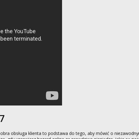
7
Dobra obsługa klienta to podstawa do tego, aby mówić o niezawodn