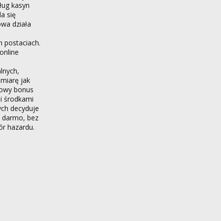
ług kasyn
da się
owa działa
 postaciach.
online
lnych,
 miarę jak
towy bonus
mi środkami
ych decyduje
a darmo, bez
ór hazardu.