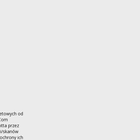
netowych od
 Com
tta przez
ii/skanów
ochrony ich