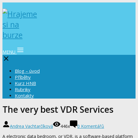
MENU
Blog – úvod
Příběhy
Kurz HNB
Rubriky
Kontakty
The very best VDR Services
Andrea Vachtarčíková
446x
0 Komentářů
A electronic data bedroom, or VDR, is a software-based platform