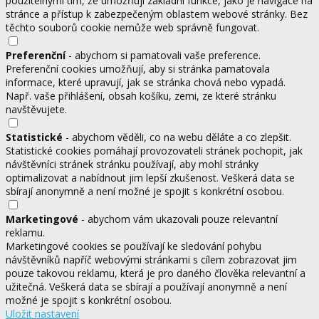
použitelnými tím, že umožňují základní funkce, jako je navigace na
stránce a přístup k zabezpečeným oblastem webové stránky. Bez
těchto souborů cookie nemůže web správně fungovat.
Preferenční
- abychom si pamatovali vaše preference.
Preferenční cookies umožňují, aby si stránka pamatovala
informace, které upravují, jak se stránka chová nebo vypadá.
Např. vaše přihlášení, obsah košíku, zemi, ze které stránku
navštěvujete.
Statistické
- abychom věděli, co na webu děláte a co zlepšit.
Statistické cookies pomáhají provozovateli stránek pochopit, jak
návštěvníci stránek stránku používají, aby mohl stránky
optimalizovat a nabídnout jim lepší zkušenost. Veškerá data se
sbírají anonymně a není možné je spojit s konkrétní osobou.
Marketingové
- abychom vám ukazovali pouze relevantní
reklamu.
Marketingové cookies se používají ke sledování pohybu
návštěvníků napříč webovými stránkami s cílem zobrazovat jim
pouze takovou reklamu, která je pro daného člověka relevantní a
užitečná. Veškerá data se sbírají a používají anonymně a není
možné je spojit s konkrétní osobou.
Uložit nastavení