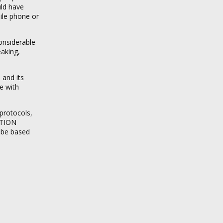
uld have
ile phone or
considerable
eaking,
 and its
le with
protocols,
GATION
t be based