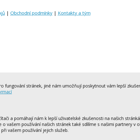
ajů
|
Obchodní podmínky
|
Kontakty a tým
o fungování stránek, jiné nám umožňují poskytnout vám lepší zkušen
ormací
tači a pomáhají nám k lepší uživatelské zkušenosti na našich stránk
ce o vašem používání našich stránek také sdílíme s našimi partnery v o
 při vašem používání jejich služeb.