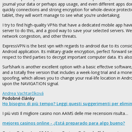
journal your data or perhaps app usage, and even different apps do
quickly connections and strong encryption for whole-device protecti
tablet, they will won’t manage to see what you’re undertaking.
I try to find high-quality VPNs that have a dedicated mobile app hav
server to do this, and a good way to save your selected servers. We a
network congestion, and other threats.
ExpressVPN is the best vpn with regards to android due to its consid
Android application. Its military-grade encryption, perfect forward se
respect to third parties to decrypt important computer data. It’s also
Surfshark is another excellent option with a basic effective software
and a totally free version that includes a week-long trial and a mo
spoofing, which allows you to change your real-life location in And
upon the NAVIGATION signal.
Andrea Vachtarčíková
Podobné články
Ho bisogno di più tempo? Leggi questi suggerimenti per elimi
I più visti Il migliore casino non AAMS delle mie recensioni risulta…
mejores casinos online - ¿Está preparado para algo bueno?