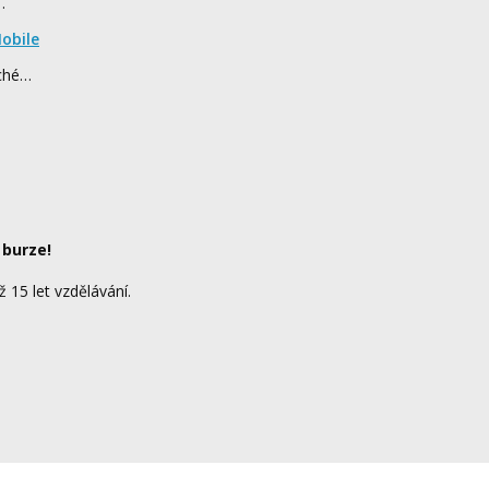
…
obile
rché…
 burze!
ž 15 let vzdělávání.