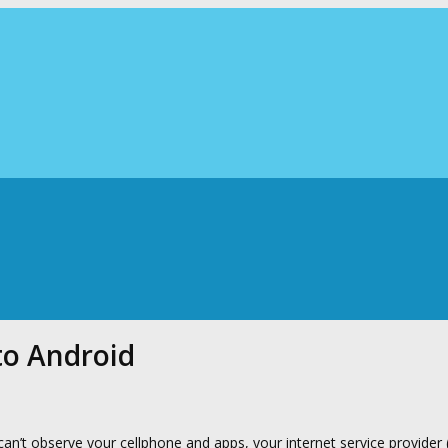
to Android
n’t observe your cellphone and apps, your internet service provider (