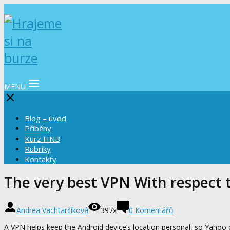
MENU
Blog – úvod
Příběhy
Kurz HNB
Rubriky
Kontakty
The very best VPN With respect 
Andrea Vachtarčíková
397x
0 Komentářů
A VPN helps keep the Android device’s location personal, so Yahoo ca