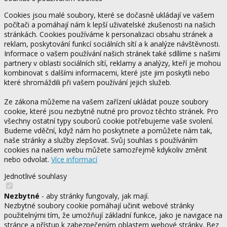
Cookies jsou malé soubory, které se dočasně ukládají ve vašem
počítači a pomáhají nám k lepší uživatelské zkušenosti na našich
stránkách. Cookies používáme k personalizaci obsahu stránek a
reklam, poskytování funkcí sociálních sítí a k analýze návštěvnosti.
Informace o vašem používání našich stránek také sdílíme s našimi
partnery v oblasti sociálních sítí, reklamy a analýzy, kteří je mohou
kombinovat s dalšími informacemi, které jste jim poskytli nebo
které shromáždili při vašem používání jejich služeb.
Ze zákona můžeme na vašem zařízení ukládat pouze soubory
cookie, které jsou nezbytně nutné pro provoz těchto stránek. Pro
všechny ostatní typy souborů cookie potřebujeme vaše svolení.
Budeme vděční, když nám ho poskytnete a pomůžete nám tak,
naše stránky a služby zlepšovat. Svůj souhlas s používáním
cookies na našem webu můžete samozřejmě kdykoliv změnit
nebo odvolat.
Více informací
Jednotlivé souhlasy
Nezbytné
- aby stránky fungovaly, jak mají.
Nezbytné soubory cookie pomáhají učinit webové stránky
použitelnými tím, že umožňují základní funkce, jako je navigace na
stránce a přístup k zabezpečeným oblastem webové stránky. Bez