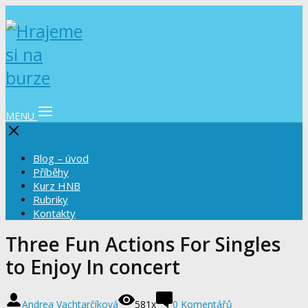
MENU
Blog – úvod
Příběhy
Kurz HNB
Rubriky
Kontakty
Three Fun Actions For Singles
to Enjoy In concert
Andrea Vachtarčíková
581x
0 Komentářů