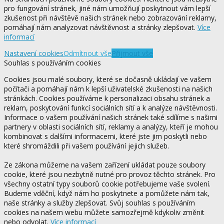
pro fungování stránek, jiné nám umožňují poskytnout vám lepší
zkušenost při návštěvě našich stránek nebo zobrazování reklamy,
pomáhají nám analyzovat návštěvnost a stránky zlepšovat.
Více
informací
Nastavení cookies
Odmítnout vše
Přijmout vše
Souhlas s používáním cookies
Cookies jsou malé soubory, které se dočasně ukládají ve vašem
počítači a pomáhají nám k lepší uživatelské zkušenosti na našich
stránkách. Cookies používáme k personalizaci obsahu stránek a
reklam, poskytování funkcí sociálních sítí a k analýze návštěvnosti.
Informace o vašem používání našich stránek také sdílíme s našimi
partnery v oblasti sociálních sítí, reklamy a analýzy, kteří je mohou
kombinovat s dalšími informacemi, které jste jim poskytli nebo
které shromáždili při vašem používání jejich služeb.
Ze zákona můžeme na vašem zařízení ukládat pouze soubory
cookie, které jsou nezbytně nutné pro provoz těchto stránek. Pro
všechny ostatní typy souborů cookie potřebujeme vaše svolení.
Budeme vděční, když nám ho poskytnete a pomůžete nám tak,
naše stránky a služby zlepšovat. Svůj souhlas s používáním
cookies na našem webu můžete samozřejmě kdykoliv změnit
nebo odvolat.
Více informací