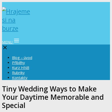
MENU
Blog – úvod
Příběhy
Kurz HNB
Rubriky
Kontakty
Tiny Wedding Ways to Make
Your Daytime Memorable and
Special