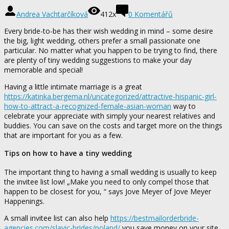
Andrea Vachtarčíková
412x
0 Komentářů
Every bride-to-be has their wish wedding in mind – some desire
the big, light wedding, others prefer a small passionate one
particular. No matter what you happen to be trying to find, there
are plenty of tiny wedding suggestions to make your day
memorable and special!
Having a little intimate marriage is a great
https://katinka.bergema.nl/uncategorized/attractive-hispanic-girl-
how-to-attract-a-recognized-female-asian-woman
way to
celebrate your appreciate with simply your nearest relatives and
buddies. You can save on the costs and target more on the things
that are important for you as a few.
Tips on how to have a tiny wedding
The important thing to having a small wedding is usually to keep
the invitee list low! „Make you need to only compel those that
happen to be closest for you, “ says Jove Meyer of Jove Meyer
Happenings.
A small invitee list can also help
https://bestmailorderbride-
agencies.com/slavic-brides/poland/
you save money on your site,