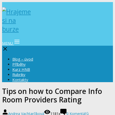
MENU
Blog – úvod
Příběhy
Kurz HNB
Rubriky
Kontakty
Tips on how to Compare Info
Room Providers Rating
Andrea Vachtarčíková
1181x
0 Komentářů