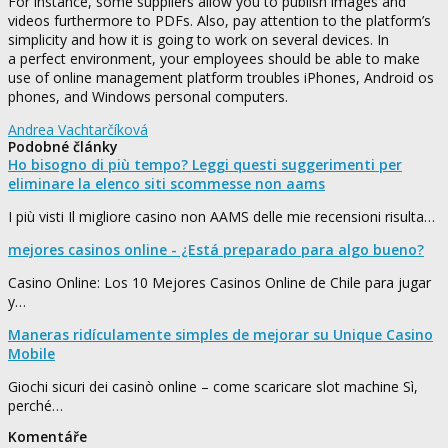
For instance, some suppliers allow you to publish images and
videos furthermore to PDFs. Also, pay attention to the platform’s
simplicity and how it is going to work on several devices. In
a perfect environment, your employees should be able to make
use of online management platform troubles iPhones, Android os
phones, and Windows personal computers.
Andrea Vachtarčíková
Podobné články
Ho bisogno di più tempo? Leggi questi suggerimenti per
eliminare la elenco siti scommesse non aams
I più visti Il migliore casino non AAMS delle mie recensioni risulta…
mejores casinos online - ¿Está preparado para algo bueno?
Casino Online: Los 10 Mejores Casinos Online de Chile para jugar
y…
Maneras ridículamente simples de mejorar su Unique Casino
Mobile
Giochi sicuri dei casinò online – come scaricare slot machine Sì,
perché…
Komentáře