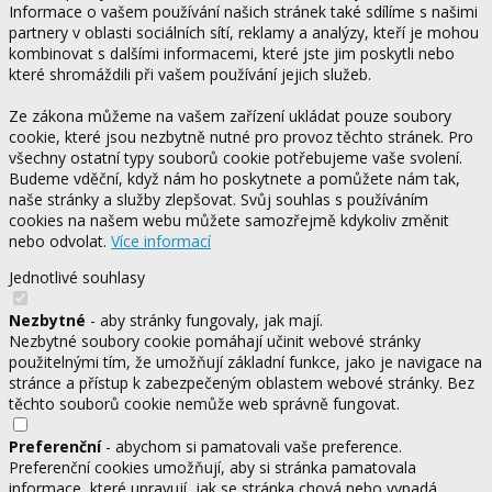
Informace o vašem používání našich stránek také sdílíme s našimi
partnery v oblasti sociálních sítí, reklamy a analýzy, kteří je mohou
kombinovat s dalšími informacemi, které jste jim poskytli nebo
které shromáždili při vašem používání jejich služeb.
Ze zákona můžeme na vašem zařízení ukládat pouze soubory
cookie, které jsou nezbytně nutné pro provoz těchto stránek. Pro
všechny ostatní typy souborů cookie potřebujeme vaše svolení.
Budeme vděční, když nám ho poskytnete a pomůžete nám tak,
naše stránky a služby zlepšovat. Svůj souhlas s používáním
cookies na našem webu můžete samozřejmě kdykoliv změnit
nebo odvolat.
Více informací
Jednotlivé souhlasy
Nezbytné
- aby stránky fungovaly, jak mají.
Nezbytné soubory cookie pomáhají učinit webové stránky
použitelnými tím, že umožňují základní funkce, jako je navigace na
stránce a přístup k zabezpečeným oblastem webové stránky. Bez
těchto souborů cookie nemůže web správně fungovat.
Preferenční
- abychom si pamatovali vaše preference.
Preferenční cookies umožňují, aby si stránka pamatovala
informace, které upravují, jak se stránka chová nebo vypadá.