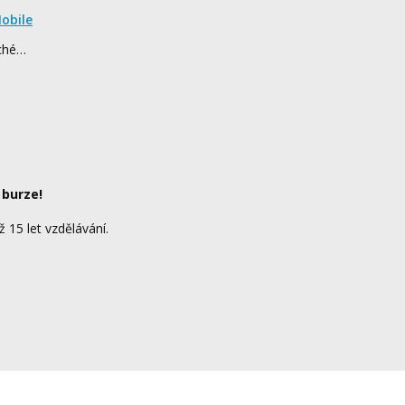
obile
rché…
 burze!
ž 15 let vzdělávání.