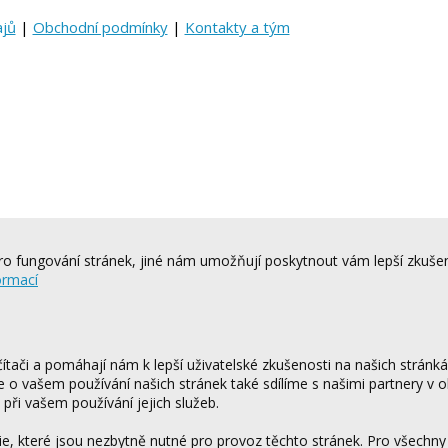
ajů
|
Obchodní podmínky
|
Kontakty a tým
o fungování stránek, jiné nám umožňují poskytnout vám lepší zkušen
ormací
tači a pomáhají nám k lepší uživatelské zkušenosti na našich stránk
ce o vašem používání našich stránek také sdílíme s našimi partnery v o
 při vašem používání jejich služeb.
 které jsou nezbytně nutné pro provoz těchto stránek. Pro všechny