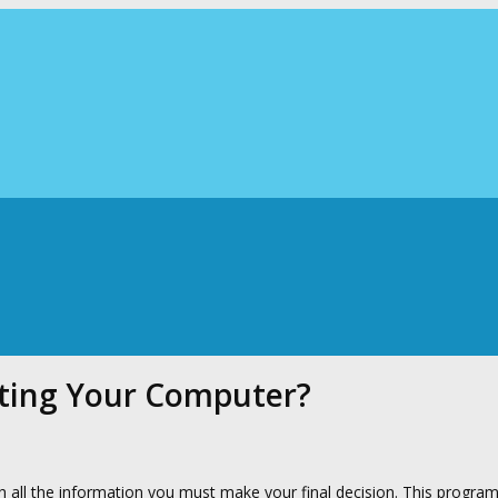
itting Your Computer?
th all the information you must make your final decision. This progra