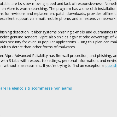
t notable are its slow-moving speed and lack of responsiveness. Nonethe
en Vipre is worth searching. The program has a one-click installatio
tions for revisions and replacement patch downloads, provides offline d
s excellent support via email, mobile phone, and an extensive network
hishing detection. It filter systems phishing e-mails and quarantines 
elist genuine senders. Vipre also shields against take advantage of ki
es security for over 30 popular applications. Using this plan can ma
icult to detect than other forms of malwares.
. Vipre Advanced Reliability has fire wall protection, anti-phishing, 
ace with 3 tabs with respect to settings, personal information, and envi
ion without a assessment. If you’re trying to find an exceptional
publis
nare la elenco siti scommesse non aams
…