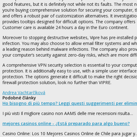
good features, but it is definitely not while not its faults. The mos
you’re buying comprehensive solution for securing your computer, th
and offers a robust pair of customization alternatives. It investiga
provides tooltips designed for difficult options. The company offer
Customer care is available 24 hours a day in the Euro continent.
Moreover to stopping destructive websites, Vipre has pre-installed p
infection. You may also choose to allow email filter systems and whit
a leading reason behind malware infections. The company also provid
your computer’s security against zero-day risks, which are more diff
A comprehensive VPN security selection is essential to your computer
protection. It is additionally easy to use, with a simple user interf
protection. The options generate it difficult to make the right decis
firewall protection solution, look no further than VIPRE.
Andrea Vachtarčíková
Podobné články
Ho bisogno di più tempo? Leggi questi suggerimenti per elimi
I più visti Il migliore casino non AAMS delle mie recensioni risulta…
mejores casinos online - ¿Está preparado para algo bueno?
Casino Online: Los 10 Mejores Casinos Online de Chile para jugar y