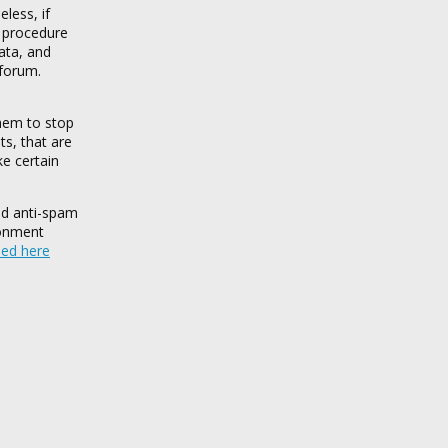
less, if
n procedure
ata, and
 forum.
them to stop
ts, that are
ke certain
and anti-spam
ronment
hed here