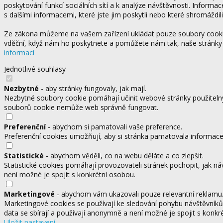
poskytování funkcí sociálních sítí a k analýze návštěvnosti. Informa
s dalšími informacemi, které jste jim poskytli nebo které shromáždili
Ze zákona můžeme na vašem zařízení ukládat pouze soubory cookie,
vděční, když nám ho poskytnete a pomůžete nám tak, naše stránky
informací
Jednotlivé souhlasy
Nezbytné
- aby stránky fungovaly, jak mají.
Nezbytné soubory cookie pomáhají učinit webové stránky použitelný
souborů cookie nemůže web správně fungovat.
Preferenční
- abychom si pamatovali vaše preference.
Preferenční cookies umožňují, aby si stránka pamatovala informace, 
Statistické
- abychom věděli, co na webu děláte a co zlepšit.
Statistické cookies pomáhají provozovateli stránek pochopit, jak ná
není možné je spojit s konkrétní osobou.
Marketingové
- abychom vám ukazovali pouze relevantní reklamu
Marketingové cookies se používají ke sledování pohybu návštěvníků
data se sbírají a používají anonymně a není možné je spojit s konkr
Uložit nastavení