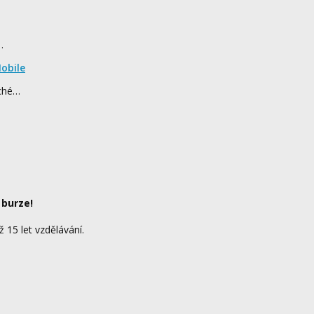
…
obile
rché…
 burze!
ž 15 let vzdělávání.