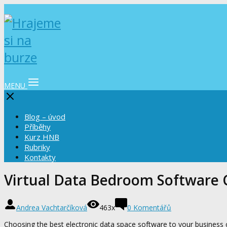
MENU
Blog – úvod
Příběhy
Kurz HNB
Rubriky
Kontakty
Virtual Data Bedroom Software 
Andrea Vachtarčíková
463x
0 Komentářů
Choosing the best electronic data space software to your business 