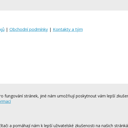
ajů
|
Obchodní podmínky
|
Kontakty a tým
o fungování stránek, jiné nám umožňují poskytnout vám lepší zkušen
ormací
tači a pomáhají nám k lepší uživatelské zkušenosti na našich stránk