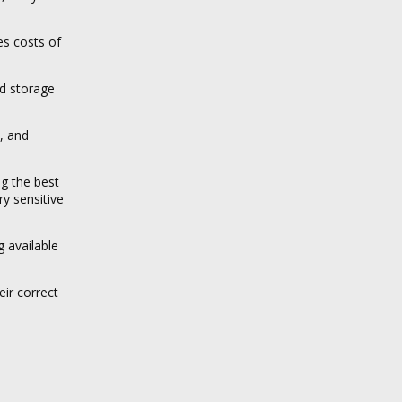
es costs of
d storage
t, and
ng the best
ry sensitive
g available
ir correct