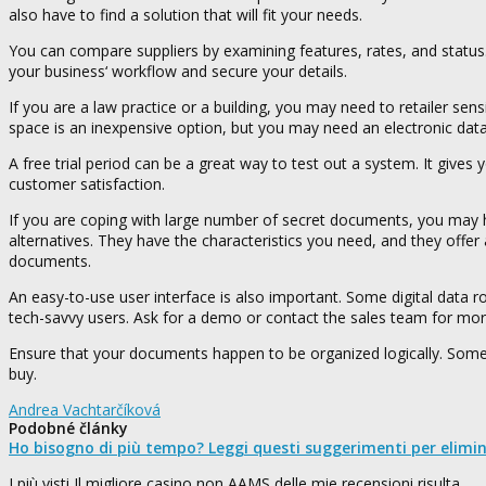
also have to find a solution that will fit your needs.
You can compare suppliers by examining features, rates, and status.
your business‘ workflow and secure your details.
If you are a law practice or a building, you may need to retailer sens
space is an inexpensive option, but you may need an electronic da
A free trial period can be a great way to test out a system. It give
customer satisfaction.
If you are coping with large number of secret documents, you may h
alternatives. They have the characteristics you need, and they offer an
documents.
An easy-to-use user interface is also important. Some digital data r
tech-savvy users. Ask for a demo or contact the sales team for mor
Ensure that your documents happen to be organized logically. Some s
buy.
Andrea Vachtarčíková
Podobné články
Ho bisogno di più tempo? Leggi questi suggerimenti per elimi
I più visti Il migliore casino non AAMS delle mie recensioni risulta…