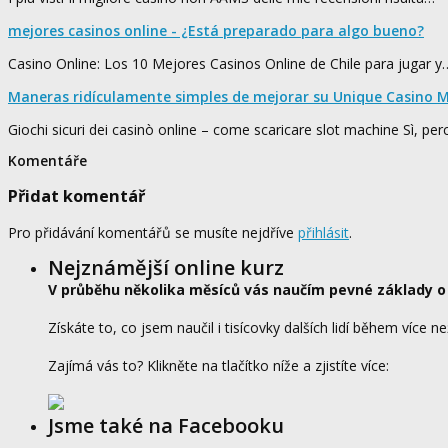
mejores casinos online - ¿Está preparado para algo bueno?
Casino Online: Los 10 Mejores Casinos Online de Chile para jugar y
Maneras ridículamente simples de mejorar su Unique Casino M
Giochi sicuri dei casinò online – come scaricare slot machine Sì, pe
Komentáře
Přidat komentář
Pro přidávání komentářů se musíte nejdříve
přihlásit
.
Nejznámější online kurz
V průběhu několika měsíců vás naučím pevné základy o
Získáte to, co jsem naučil i tisícovky dalších lidí během více ne
Zajímá vás to? Klikněte na tlačítko níže a zjistíte více:
Jsme také na Facebooku