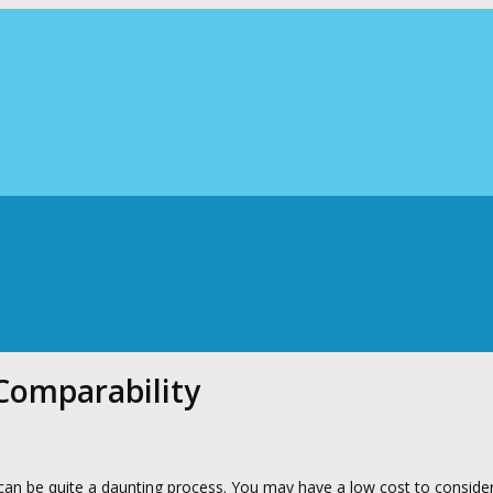
Comparability
can be quite a daunting process. You may have a low cost to consider