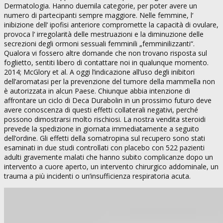
Dermatologia. Hanno duemila categorie, per poter avere un
numero di partecipanti sempre maggiore. Nelle femmine, l‘
inibizione dell‘ ipofisi anteriore compromette la capacità di ovulare,
provoca l‘ irregolarità delle mestruazioni e la diminuzione delle
secrezioni degli ormoni sessuali femminili „femminilizzanti“.
Qualora vi fossero altre domande che non trovano risposta sul
foglietto, sentiti libero di contattare noi in qualunque momento.
2014; McGlory et al. A oggi l’indicazione all’uso degli inibitori
dell’aromatasi per la prevenzione del tumore della mammella non
è autorizzata in alcun Paese. Chiunque abbia intenzione di
affrontare un ciclo di Deca Durabolin in un prossimo futuro deve
avere conoscenza di questi effetti collaterali negativi, perché
possono dimostrarsi molto rischiosi. La nostra vendita steroidi
prevede la spedizione in giornata immediatamente a seguito
dell’ordine. Gli effetti della somatropina sul recupero sono stati
esaminati in due studi controllati con placebo con 522 pazienti
adulti gravemente malati che hanno subito complicanze dopo un
intervento a cuore aperto, un intervento chirurgico addominale, un
trauma a più incidenti o un’insufficienza respiratoria acuta.