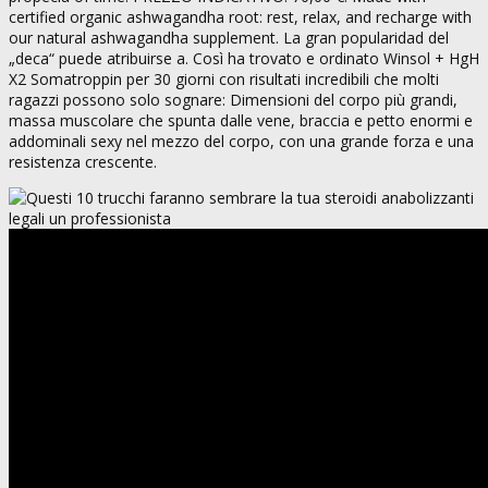
certified organic ashwagandha root: rest, relax, and recharge with
our natural ashwagandha supplement. La gran popularidad del
„deca“ puede atribuirse a. Così ha trovato e ordinato Winsol + HgH
X2 Somatroppin per 30 giorni con risultati incredibili che molti
ragazzi possono solo sognare: Dimensioni del corpo più grandi,
massa muscolare che spunta dalle vene, braccia e petto enormi e
addominali sexy nel mezzo del corpo, con una grande forza e una
resistenza crescente.