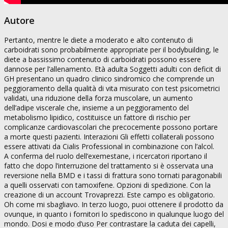
Autore
Pertanto, mentre le diete a moderato e alto contenuto di
carboidrati sono probabilmente appropriate per il bodybuilding, le
diete a bassissimo contenuto di carboidrati possono essere
dannose per l’allenamento. Età adulta Soggetti adulti con deficit di
GH presentano un quadro clinico sindromico che comprende un
peggioramento della qualità di vita misurato con test psicometrici
validati, una riduzione della forza muscolare, un aumento
dell’adipe viscerale che, insieme a un peggioramento del
metabolismo lipidico, costituisce un fattore di rischio per
complicanze cardiovascolari che precocemente possono portare
a morte questi pazienti. Interazioni Gli effetti collaterali possono
essere attivati da Cialis Professional in combinazione con l’alcol.
A conferma del ruolo dell’exemestane, i ricercatori riportano il
fatto che dopo l’interruzione del trattamento si è osservata una
reversione nella BMD e i tassi di frattura sono tornati paragonabili
a quelli osservati con tamoxifene. Opzioni di spedizione. Con la
creazione di un account Trovaprezzi. Este campo es obligatorio.
Oh come mi sbagliavo. In terzo luogo, puoi ottenere il prodotto da
ovunque, in quanto i fornitori lo spediscono in qualunque luogo del
mondo. Dosi e modo d’uso Per contrastare la caduta dei capelli,