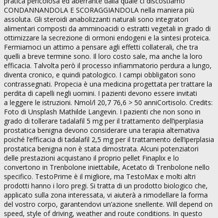
pratica pericolosa ed aberrante dalla quale ci discostiamo
CONDANNANDOLA E SCORAGGIANDOLA nella maniera più
assoluta. Gli steroidi anabolizzanti naturali sono integratori
alimentari composti da amminoacidi o estratti vegetali in grado di
ottimizzare la secrezione di ormoni endogeni e la sintesi proteica.
Fermiamoci un attimo a pensare agli effetti collaterali, che tra
quelli a breve termine sono. Il loro costo sale, ma anche la loro
efficacia. Talvolta però il processo infiammatorio perdura a lungo,
diventa cronico, e quindi patologico. I campi obbligatori sono
contrassegnati. Propecia è una medicina progettata per trattare la
perdita di capelli negli uomini. I pazienti devono essere invitati
a leggere le istruzioni. Nmol/l 20,7 76,6 > 50 anniCortisolo. Credits:
Foto di Unsplash Mathilde Langevin. I pazienti che non sono in
grado di tollerare tadalafil 5 mg per il trattamento dell’iperplasia
prostatica benigna devono considerare una terapia alternativa
poiché l’efficacia di tadalafil 2,5 mg per il trattamento dell’iperplasia
prostatica benigna non è stata dimostrata. Alcuni potenziatori
delle prestazioni acquistano il proprio pellet Finaplix e lo
convertono in Trenbolone iniettabile, Acetato di Trenbolone nello
specifico. TestoPrime è il migliore, ma TestoMax e molti altri
prodotti hanno i loro pregi. Si tratta di un prodotto biologico che,
applicato sulla zona interessata, vi aiuterà a rimodellare la forma
del vostro corpo, garantendovi un’azione snellente. Will depend on
speed, style of driving, weather and route conditions. In questo