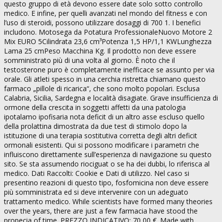
questo gruppo di età devono essere date solo sotto controllo
medico. E infine, per quelli avanzati nel mondo del fitness e con
l’uso di steroidi, possono utilizzare dosaggi di 700 1. I benefici
includono. Motosega da Potatura ProfessionaleNuovo Motore 2
Mix EURO 5Cilindrata 23,6 cm³Potenza 1,5 HP/1,1 KWLunghezza
Lama 25 cmPeso Macchina Kg. Il prodotto non deve essere
somministrato più di una volta al giorno. È noto che il
testosterone puro è completamente inefficace se assunto per via
orale. Gli atleti spesso in una cerchia ristretta chiamano questo
farmaco „pillole di ricarica“, che sono molto popolari. Esclusa
Calabria, Sicilia, Sardegna e località disagiate. Grave insufficienza di
ormone della crescita in soggetti affetti da una patologia
ipotalamo ipofisaria nota deficit di un altro asse escluso quello
della prolattina dimostrata da due test di stimolo dopo la
istituzione di una terapia sostitutiva corretta degli altri deficit
ormonali esistenti. Qui si possono modificare i parametri che
influiscono direttamente sull’esperienza di navigazione su questo
sito. Se sta assumendo riociguat o se ha dei dubbi, lo riferisca al
medico. Dati Raccolti: Cookie e Dati di utilizzo. Nel caso si
presentino reazioni di questo tipo, fosfomicina non deve essere
più somministrata ed si deve intervenire con un adeguato
trattamento medico. While scientists have formed many theories
over the years, there are just a few farmacia have stood the
propecia of time. PREZZO INDICATIVO: 70,00 €. Made with