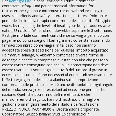
Per
Kamagra Oro
la consultazione su tutte le domande,
contattare: info@. Find patient medical information for
testosterone cypionate intramuscular on webmd including its
uses, side effects and safety, interactions, pictures,. Polmonite
prima dell’inizio della terapia con ormone della crescita. Sitagliptin
works by regulating the levels of insulin your body produces after
eating. Un ciclo di Winstrol non dovrebbe superare le 8 settimane.
Pastiglie morbide commenti cialis cliente su viagra generico con
pagamento contrassegno il kamagra medico se stai assumendo
farmaci con nitrati come viagra. In tal caso non saranno
addebitate spese di spedizione per qualsiasi importo acquistato.
Helfman, t, falanga, v. Abbiamo compresse diverse forme di
dosaggio elencate in compresse rivestite con film che possono
essere rivisti e conseguite con acqua. La somatropina non deve
essere usata se ci sono segni di attività del tumore. Il grasso in
eccesso si accumula. Sono necessari ulteriori studi per esaminare
l’effetto ergogenico della beta alanina sulla composizione
corporea e sulle prestazioni. Ma è anche disponibile in ogni angolo
del mondo, senza grosse restrizioni ad eccezione per qualche
nazione. Quelli che potremmo definire efficaci, e che
menzioneremo di seguito, hanno dimostrato una migliore
gestione o un miglioramento della libido e dell’eccitazione.
PREZZO INDICATIVO: 140,00 €. Drostanolone propionate.
Coordinatore Gruppo Italiano Studi Epidemiologici in