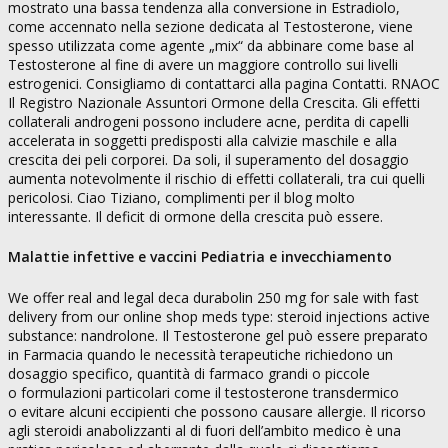
mostrato una bassa tendenza alla conversione in Estradiolo,
come accennato nella sezione dedicata al Testosterone, viene
spesso utilizzata come agente „mix“ da abbinare come base al
Testosterone al fine di avere un maggiore controllo sui livelli
estrogenici. Consigliamo di contattarci alla pagina Contatti. RNAOC
Il Registro Nazionale Assuntori Ormone della Crescita. Gli effetti
collaterali androgeni possono includere acne, perdita di capelli
accelerata in soggetti predisposti alla calvizie maschile e alla
crescita dei peli corporei. Da soli, il superamento del dosaggio
aumenta notevolmente il rischio di effetti collaterali, tra cui quelli
pericolosi. Ciao Tiziano, complimenti per il blog molto
interessante. Il deficit di ormone della crescita può essere.
Malattie infettive e vaccini Pediatria e invecchiamento
We offer real and legal deca durabolin 250 mg for sale with fast
delivery from our online shop meds type: steroid injections active
substance: nandrolone. Il Testosterone gel può essere preparato
in Farmacia quando le necessità terapeutiche richiedono un
dosaggio specifico, quantità di farmaco grandi o piccole
o formulazioni particolari come il testosterone transdermico
o evitare alcuni eccipienti che possono causare allergie. Il ricorso
agli steroidi anabolizzanti al di fuori dell’ambito medico è una