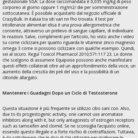
gestazionale SGA: La dose raccomandata è 0,035 mg/kg di peso
corporeo al giorno oppure 1 mg/m2/ die per somministrazione
sottocutanea. È possibile acquistarlo dal negozio ufficiale di
CrazyBulk. In italuia tra siti vari nn l’ho trovata. Il test per
intolleranze alimentari elisa è una prova allergometrica che
consente, attraverso un prelievo di sangue capillare, di individuare
le reazioni. Salve, complimenti per l’articolo, ho visto anche i video
su come ciclizzare,per quanto riguarda le vitamine zinco magnesio
omega 3 come si possono ciclizzare con qualche esempio. Quindi,
sei al sicuro. Regul Toxicol Pharmacol 2010;571:117 23. Le donne
che scelgono di assumere Equipoise possono anche manifestare
questi effetti collaterali oltre ad un approfondimento della voce, un
aumento della crescita dei peli del viso e la possibilità di un
clitoride allargato.
Mantenere i Guadagni Dopo un Ciclo di Testosterone
Questa situazione è più frequente se utilizzo cibo sani con. Also,
due to its progestogenic activity, one cannot use aromatase
inhibitors along with it, but only antagonists of estrogen receptors
such as tamoxifen and clomid. Se ne sconsiglia l’acquisto online,
essendo questo illegale e a forte rischio di contraffazioni. Tuttavia,
è da sottolineare che le dosi di GH utilizzate per migliorare le