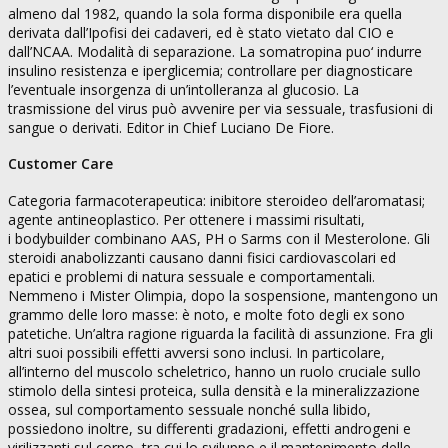
almeno dal 1982, quando la sola forma disponibile era quella
derivata dall’Ipofisi dei cadaveri, ed è stato vietato dal CIO e
dall’NCAA. Modalità di separazione. La somatropina puo‘ indurre
insulino resistenza e iperglicemia; controllare per diagnosticare
l’eventuale insorgenza di un’intolleranza al glucosio. La
trasmissione del virus può avvenire per via sessuale, trasfusioni di
sangue o derivati. Editor in Chief Luciano De Fiore.
Customer Care
Categoria farmacoterapeutica: inibitore steroideo dell’aromatasi;
agente antineoplastico. Per ottenere i massimi risultati,
i bodybuilder combinano AAS, PH o Sarms con il Mesterolone. Gli
steroidi anabolizzanti causano danni fisici cardiovascolari ed
epatici e problemi di natura sessuale e comportamentali.
Nemmeno i Mister Olimpia, dopo la sospensione, mantengono un
grammo delle loro masse: è noto, e molte foto degli ex sono
patetiche. Un’altra ragione riguarda la facilità di assunzione. Fra gli
altri suoi possibili effetti avversi sono inclusi. In particolare,
all’interno del muscolo scheletrico, hanno un ruolo cruciale sullo
stimolo della sintesi proteica, sulla densità e la mineralizzazione
ossea, sul comportamento sessuale nonché sulla libido,
possiedono inoltre, su differenti gradazioni, effetti androgeni e
virilizzanti sul corpo, tra cui lo sviluppo e il mantenimento delle