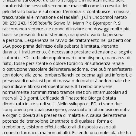
caratteristiche sessuali secondarie maschili come la crescita dei
peli del viso barba e sul corpo. L’emodialisi contribuisce in misura
trascurabile all’eliminazione del tadalafil. J Clin Endocrinol Metab
80: 239 243, 1995Rebuffe Scrive M, Marin P e Bjorntpor P. Si
raccomanda sempre alle donne di iniziare con dosaggi molto più
bassi se presenti di uno steroide, ma questo varia da persona
a persona. L’esperienza nell’avvio del trattamento nei pazienti con
SGA poco prima dell’inizio della pubertà è limitata. Pertanto,
durante il trattamento, è necessario prestare attenzione ai segni e
sintomi di: •Disturbi pleuropolmonari come dispnea, mancanza di
fiato, tosse persistente o dolore toracico •Insufficienza renale
o ostruzione vascolare dell’uretere/addome, che può manifestarsi
con dolore alla zona lombare/fianchi ed edema agli arti inferiori, e
presenza di qualsiasi tipo di massa o dolorabilità addominale che
può indicare fibrosi retroperitoneale. Il Trenbolone viene
normalmente somministrato tramite iniezioni intramuscolari ad
intervalli 2 3 giorni. L’efficacia di Finasteride Biorga è stata
dimostrata in tre studi su 1. Nello sviluppo di ED, ci sono due
componenti principali psicogeno, associato a fattori psicoemotivi
e organici dovuti alla presenza di malattie. A causa dell’estrema
potenza del trenbolone Enanthate e di qualsiasi forma di
trenbolone, esistono effetti collaterali di risposta associati
a questo farmaco, ma non ad altri. Essendo una molecola che ha