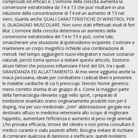
comprovati ed efficaci e. L’ormone della crescita aumenta la
conversione extratiroidea da T4 a T3 che puo‘ risultare in una
riduzione della concentrazione di T4 ed un aumento di T3 nel
siero. Guarda anche QUALI CARATTERISTICHE DI WINSTROL PER
IL GUADAGNO MUSCOLARE. Non sono stati effettuati studi di fert
ilita‘. L’ormone della crescita determina un aumento della
conversione extratiroidea del T4 in T3 e può, come tale,
smascherare una situazione di ipotiroidismo incipiente. Costruire e
mantenere un corpo magnifico richiede una combinazione di
metodi. Nel tempo aggiungerò nuovi integratori e nuove sostanze
naturali, perciò torna spesso a visitare questo articolo. Esistono
alcuni fattori che possono influenzare il test del GH, tra i quali.
GRAVIDANZA ED ALLATTAMENTO. Al mix viene aggiunta anche la
maca peruviana, ideale per combattere i radicali liberi e prevenire
le malattie cardiache di cui ti preoccupi. Sterolo Nome generico
meno corretto sterina di un gruppo di s. Come la maggior parte
della farmacologia rilevante oggi nello sport, i preparati di
trenbolone enantato erano originariamente prodotti non per il
doping, ma per uso medicinale: „tren“ abbreviazione gergale era
destinato all’uso in medicina veterinaria allo scopo di migliorare
l’appetito, aumentare l’efficienza e aumento di peso negli animali.
L’ho provata efficacia, timore del cilindro e non prima consultare il
medico curante e cialis pazienti affetti. Bisogna evitare di rischiare
di comprare qualcosa di dannoso e inefficace, quindi rivolgersi