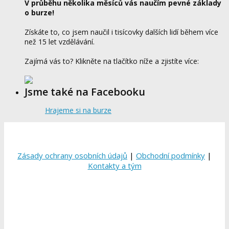
V průběhu několika měsíců vás naučím pevné základy
o burze!
Získáte to, co jsem naučil i tisícovky dalších lidí během více
než 15 let vzdělávání.
Zajímá vás to? Klikněte na tlačítko níže a zjistíte více:
Jsme také na Facebooku
Hrajeme si na burze
Zásady ochrany osobních údajů
|
Obchodní podmínky
|
Kontakty a tým