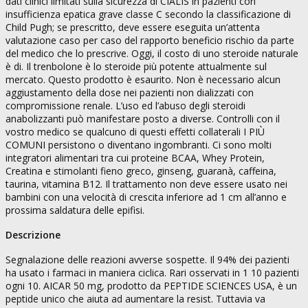
dati clinici limitati sulla sicurezza di CIALIS in pazienti con
insufficienza epatica grave classe C secondo la classificazione di
Child Pugh; se prescritto, deve essere eseguita un’attenta
valutazione caso per caso del rapporto beneficio rischio da parte
del medico che lo prescrive. Oggi, il costo di uno steroide naturale
è di. Il trenbolone è lo steroide più potente attualmente sul
mercato. Questo prodotto è esaurito. Non è necessario alcun
aggiustamento della dose nei pazienti non dializzati con
compromissione renale. L’uso ed l’abuso degli steroidi
anabolizzanti può manifestare posto a diverse. Controlli con il
vostro medico se qualcuno di questi effetti collaterali I PIÙ
COMUNI persistono o diventano ingombranti. Ci sono molti
integratori alimentari tra cui proteine BCAA, Whey Protein,
Creatina e stimolanti fieno greco, ginseng, guaranà, caffeina,
taurina, vitamina B12. Il trattamento non deve essere usato nei
bambini con una velocità di crescita inferiore ad 1 cm all’anno e
prossima saldatura delle epifisi.
Descrizione
Segnalazione delle reazioni avverse sospette. Il 94% dei pazienti
ha usato i farmaci in maniera ciclica. Rari osservati in 1 10 pazienti
ogni 10. AICAR 50 mg, prodotto da PEPTIDE SCIENCES USA, è un
peptide unico che aiuta ad aumentare la resist. Tuttavia va