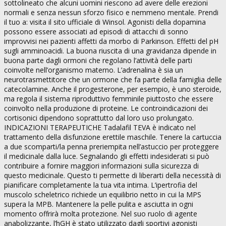
sottolineato che alcuni uomini riescono ad avere delle erezioni
normali e senza nessun sforzo fisico e nemmeno mentale. Prendi
il tuo a: visita il sito ufficiale di Winsol. Agonisti della dopamina
possono essere associati ad episodi di attacchi di sonno
improvvisi nei pazienti affetti da morbo di Parkinson. Effetti del pH
sugli amminoacidi. La buona riuscita di una gravidanza dipende in
buona parte dagli ormoni che regolano l’attività delle parti
coinvolte nell’organismo materno. L’adrenalina è sia un
neurotrasmettitore che un ormone che fa parte della famiglia delle
catecolamine. Anche il progesterone, per esempio, è uno steroide,
ma regola il sistema riproduttivo femminile piuttosto che essere
coinvolto nella produzione di proteine. Le controindicazioni dei
cortisonici dipendono soprattutto dal loro uso prolungato.
INDICAZIONI TERAPEUTICHE Tadalafil TEVA è indicato nel
trattamento della disfunzione erettile maschile. Tenere la cartuccia
a due scomparti/la penna preriempita nell’astuccio per proteggere
il medicinale dalla luce. Segnalando gli effetti indesiderati si può
contribuire a fornire maggiori informazioni sulla sicurezza di
questo medicinale. Questo ti permette di liberarti della necessità di
pianificare completamente la tua vita intima. L’ipertrofia del
muscolo scheletrico richiede un equilibrio netto in cui la MPS
supera la MPB. Mantenere la pelle pulita e asciutta in ogni
momento offrirà molta protezione. Nel suo ruolo di agente
anabolizzante, l’hGH è stato utilizzato dagli sportivi agonisti