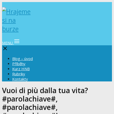
MENU
Blog – úvod
Příběhy
Kurz HNB
Rubriky
Kontakty
Vuoi di più dalla tua vita?
#parolachiave#,
#parolachiave#,