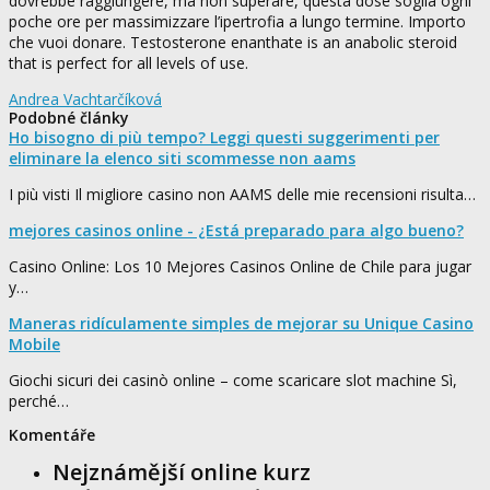
dovrebbe raggiungere, ma non superare, questa dose soglia ogni
poche ore per massimizzare l’ipertrofia a lungo termine. Importo
che vuoi donare. Testosterone enanthate is an anabolic steroid
that is perfect for all levels of use.
Andrea Vachtarčíková
Podobné články
Ho bisogno di più tempo? Leggi questi suggerimenti per
eliminare la elenco siti scommesse non aams
I più visti Il migliore casino non AAMS delle mie recensioni risulta…
mejores casinos online - ¿Está preparado para algo bueno?
Casino Online: Los 10 Mejores Casinos Online de Chile para jugar
y…
Maneras ridículamente simples de mejorar su Unique Casino
Mobile
Giochi sicuri dei casinò online – come scaricare slot machine Sì,
perché…
Komentáře
Nejznámější online kurz