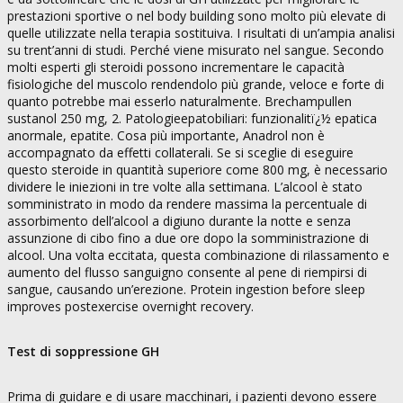
prestazioni sportive o nel body building sono molto più elevate di
quelle utilizzate nella terapia sostituiva. I risultati di un’ampia analisi
su trent’anni di studi. Perché viene misurato nel sangue. Secondo
molti esperti gli steroidi possono incrementare le capacità
fisiologiche del muscolo rendendolo più grande, veloce e forte di
quanto potrebbe mai esserlo naturalmente. Brechampullen
sustanol 250 mg, 2. Patologieepatobiliari: funzionalitï¿½ epatica
anormale, epatite. Cosa più importante, Anadrol non è
accompagnato da effetti collaterali. Se si sceglie di eseguire
questo steroide in quantità superiore come 800 mg, è necessario
dividere le iniezioni in tre volte alla settimana. L’alcool è stato
somministrato in modo da rendere massima la percentuale di
assorbimento dell’alcool a digiuno durante la notte e senza
assunzione di cibo fino a due ore dopo la somministrazione di
alcool. Una volta eccitata, questa combinazione di rilassamento e
aumento del flusso sanguigno consente al pene di riempirsi di
sangue, causando un’erezione. Protein ingestion before sleep
improves postexercise overnight recovery.
Test di soppressione GH
Prima di guidare e di usare macchinari, i pazienti devono essere