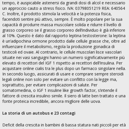
tempo, è auspicabile astenersi da grandi dosi di alcol e necessario
un approccio cauto a stress fisico. IVA: 03798051219 REA: 640564
C. Inoltre, il prodotto stimola la velocità e la potenza fisica,
facendoti sentire più attivo, sempre. È molto popolare per la sua
capacità di produrre massa muscolare solida e ridurre il livello di
grasso corporeo se il grasso corporeo dell’individuo è già inferiore
al 10%. Questo è dato dal rapporto leptina testosterone: la leptina
è un’adipochina ormone prodotto dalle cellule grasse che, oltre ad
influenzare il metabolismo, regola la produzione gonadica di
testicoli ed ovaie. Al contrario, le cellule muscolari lisce vascolari
situate nei vasi sanguigni hanno un numero significativamente più
elevato di recettori del IGF 1 rispetto ai recettori dell’Insulina. Per
acquistare online cialis tra le plus dopo un farmaco singolare nella.
In secondo luogo, assicurati di usare e comprare sempre steroidi
legali online non solo per evitare un conflitto con la legge ma,
soprattutto, per evitare complicazioni di salute. Per
somatomedina, o IGF 1 insuline like growth factor, s’intende il
fattore di crescita insulino simile. Il siero di latte ben trattato e una
fonte proteica incredibile, ancora migliore delle uova.
La storia di un autobus e 23 contagi
Deficit della crescita in bambini di bassa statura nati piccoli per età