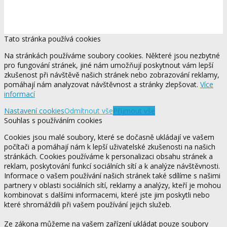
Tato stránka používá cookies
Na stránkách používáme soubory cookies. Některé jsou nezbytné
pro fungování stránek, jiné nám umožňují poskytnout vám lepší
zkušenost při návštěvě našich stránek nebo zobrazování reklamy,
pomáhají nám analyzovat návštěvnost a stránky zlepšovat.
Více
informací
Nastavení cookies
Odmítnout vše
Přijmout vše
Souhlas s používáním cookies
Cookies jsou malé soubory, které se dočasně ukládají ve vašem
počítači a pomáhají nám k lepší uživatelské zkušenosti na našich
stránkách. Cookies používáme k personalizaci obsahu stránek a
reklam, poskytování funkcí sociálních sítí a k analýze návštěvnosti.
Informace o vašem používání našich stránek také sdílíme s našimi
partnery v oblasti sociálních sítí, reklamy a analýzy, kteří je mohou
kombinovat s dalšími informacemi, které jste jim poskytli nebo
které shromáždili při vašem používání jejich služeb.
Ze zákona můžeme na vašem zařízení ukládat pouze soubory