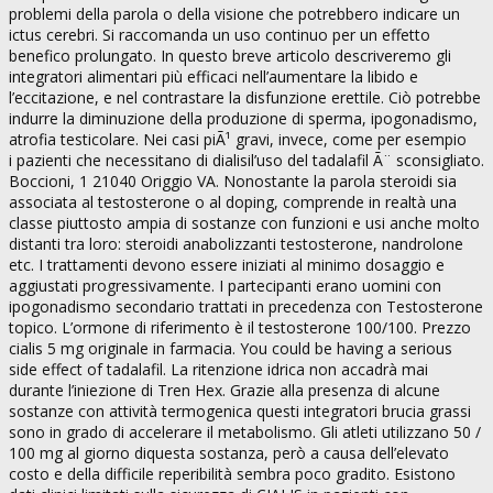
problemi della parola o della visione che potrebbero indicare un
ictus cerebri. Si raccomanda un uso continuo per un effetto
benefico prolungato. In questo breve articolo descriveremo gli
integratori alimentari più efficaci nell’aumentare la libido e
l’eccitazione, e nel contrastare la disfunzione erettile. Ciò potrebbe
indurre la diminuzione della produzione di sperma, ipogonadismo,
atrofia testicolare. Nei casi piÃ¹ gravi, invece, come per esempio
i pazienti che necessitano di dialisil’uso del tadalafil Ã¨ sconsigliato.
Boccioni, 1 21040 Origgio VA. Nonostante la parola steroidi sia
associata al testosterone o al doping, comprende in realtà una
classe piuttosto ampia di sostanze con funzioni e usi anche molto
distanti tra loro: steroidi anabolizzanti testosterone, nandrolone
etc. I trattamenti devono essere iniziati al minimo dosaggio e
aggiustati progressivamente. I partecipanti erano uomini con
ipogonadismo secondario trattati in precedenza con Testosterone
topico. L’ormone di riferimento è il testosterone 100/100. Prezzo
cialis 5 mg originale in farmacia. You could be having a serious
side effect of tadalafil. La ritenzione idrica non accadrà mai
durante l’iniezione di Tren Hex. Grazie alla presenza di alcune
sostanze con attività termogenica questi integratori brucia grassi
sono in grado di accelerare il metabolismo. Gli atleti utilizzano 50 /
100 mg al giorno diquesta sostanza, però a causa dell’elevato
costo e della difficile reperibilità sembra poco gradito. Esistono