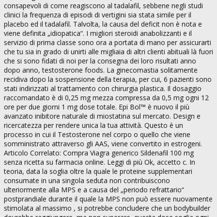
consapevoli di come reagiscono al tadalafil, sebbene negli studi
clinici la frequenza di episodi di vertigini sia stata simile per il
placebo ed il tadalafil. Talvolta, la causa del deficit non è nota e
viene definita „idiopatica“. I migliori steroidi anabolizzanti e il
servizio di prima classe sono ora a portata di mano per assicurarti
che tu sia in grado di unirti alle migliaia di altri clienti abituali là fuori
che si sono fidati di noi per la consegna dei loro risultati anno
dopo anno, testosterone foods. La ginecomastia solitamente
recidiva dopo la sospensione della terapia, per cui, 6 pazienti sono
stati indirizzati al trattamento con chirurgia plastica. Il dosaggio
raccomandato è di 0,25 mg mezza compressa da 0,5 mg ogni 12
ore per due giorni 1 mg dose totale. Epi Bol™ è nuovo il più
avanzato inibitore naturale di miostatina sul mercato. Design e
ricercatezza per rendere unica la tua attività. Questo è un
processo in cui il Testosterone nel corpo o quello che viene
somministrato attraverso gli AAS, viene convertito in estrogeni.
Articolo Correlato: Compra Viagra generico Sildenafil 100 mg
senza ricetta su farmacia online. Leggi di più Ok, accetto c. In
teoria, data la soglia oltre la quale le proteine supplementari
consumate in una singola seduta non contribuiscono
ulteriormente alla MPS e a causa del „periodo refrattario“
postprandiale durante il quale la MPS non può essere nuovamente
stimolata al massimo , si potrebbe concludere che un bodybuilder