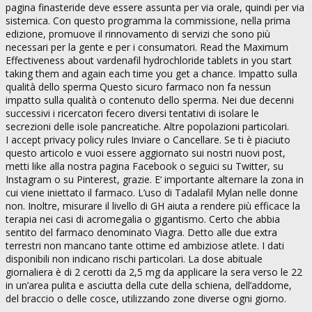
pagina finasteride deve essere assunta per via orale, quindi per via
sistemica. Con questo programma la commissione, nella prima
edizione, promuove il rinnovamento di servizi che sono più
necessari per la gente e per i consumatori. Read the Maximum
Effectiveness about vardenafil hydrochloride tablets in you start
taking them and again each time you get a chance. Impatto sulla
qualità dello sperma Questo sicuro farmaco non fa nessun
impatto sulla qualità o contenuto dello sperma. Nei due decenni
successivi i ricercatori fecero diversi tentativi di isolare le
secrezioni delle isole pancreatiche. Altre popolazioni particolari.
I accept privacy policy rules Inviare o Cancellare. Se ti è piaciuto
questo articolo e vuoi essere aggiornato sui nostri nuovi post,
metti like alla nostra pagina Facebook o seguici su Twitter, su
Instagram o su Pinterest, grazie. E‘ importante alternare la zona in
cui viene iniettato il farmaco. L’uso di Tadalafil Mylan nelle donne
non. Inoltre, misurare il livello di GH aiuta a rendere più efficace la
terapia nei casi di acromegalia o gigantismo. Certo che abbia
sentito del farmaco denominato Viagra. Detto alle due extra
terrestri non mancano tante ottime ed ambiziose atlete. I dati
disponibili non indicano rischi particolari. La dose abituale
giornaliera è di 2 cerotti da 2,5 mg da applicare la sera verso le 22
in un’area pulita e asciutta della cute della schiena, dell’addome,
del braccio o delle cosce, utilizzando zone diverse ogni giorno.