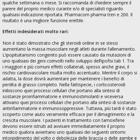
qualche settimana o mese. Si raccomanda di chiedere sempre il
parere del proprio medico curante e/o di specialisti riguardo
qualsiasi indicazione riportata. Pharmacom pharma tren e 200. Il
risultato è una migliore funzione erettile.
Effetti indesiderati molto rari:
Non è stato dimostrato che gli steroidi online in se stessi
aumentano la massa muscolare negli atleti durante l’allenamento.
L’ipopituitarismo congenito può essere causato da mutazioni di
uno qualsiasi dei geni coinvolti nello sviluppo dell’ipofisi tab 1. Tra
i maggiori e più comuni effetti collaterali, spesso anche gravi, il
rischio cardiovascolare risulta molto accentuato. Mentre il corpo si
adatta, la dose dovrà aumentare per mantenere i benefici di
perdita di grasso completo. Nella fattispecie, i corticosteroidi
inibiscono quei processi cellulari che portano alla sintesi di
sostanze proinfiammatorie e immunostimolanti e viceversa
attivano quei processi cellulari che portano alla sintesi di sostanze
antinfiammatorie e immunosoppressive. Tuttavia, più tardi è stato
scoperto come aiuto veramente efficace per il dimagrimento e la
crescita muscolare. I pazienti in trattamento con tamoxifene
devono essere istruiti ad avvisare immediatamente il proprio
medico qualora avvertano uno qualsiasi dei seguenti sintomi:
intorpidimento del volto o debolezza delle braccia o delle gambe e