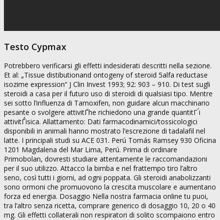
Testo Cypmax
Potrebbero verificarsi gli effetti indesiderati descritti nella sezione.
Et al: „Tissue distibutionand ontogeny of steroid 5alfa reductase
isozime expression“ J Clin Invest 1993; 92: 903 – 910. Di test sugli
steroidi a casa per il futuro uso di steroidi di qualsiasi tipo. Mentre
sei sotto l’influenza di Tamoxifen, non guidare alcun macchinario
pesante o svolgere attivitГࠣhe richiedono una grande quantitГࠤi
attivitГࠦisica. Allattamento: Dati farmacodinamici/tossicologici
disponibili in animali hanno mostrato l’escrezione di tadalafil nel
latte. I principali studi su ACE 031. Perú Tomás Ramsey 930 Oficina
1201 Magdalena del Mar Lima, Perú. Prima di ordinare
Primobolan, dovresti studiare attentamente le raccomandazioni
per il suo utilizzo. Attacco la bimba e nel frattempo tiro l’altro
seno, così tutti i giorni, ad ogni poppata. Gli steroidi anabolizzanti
sono ormoni che promuovono la crescita muscolare e aumentano
forza ed energia. Dosaggio Nella nostra farmacia online tu puoi,
tra l’altro senza ricetta, comprare generico di dosaggio 10, 20 o 40
mg. Gli effetti collaterali non respiratori di solito scompaiono entro