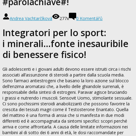
#parolachiave#!
Andrea Vachtarčíková
277x
0 Komentářů
Integratori per lo sport:
i minerali…fonte inesauribile
di benessere fisico!
Gli adolescenti e i giovani adulti devono essere istruiti circa i rischi
associati all’assunzione di steroidi a partire dalla scuola media.
Sono farmaci antiestrogeni che basano la loro azione sul blocco
dell’enzima aromatasi che, a livello delle ghiandole surrenali, è
responsabile della sintesi di estrogeni. Paravar agisce bruciando
i grassi e nutrendo i muscoli. Sensovit Uomo, stimolante sessuale.
Ci sono pochissimi steroidi anabolizzanti che possono favorire la
crescita dei tessuti magri come il Testosterone Enantato. Quella
del mattino è una forma di ansia che si manifesta in due modi
differenti ed è accompagnata da sintomi specifici: scopri perché
arriva e come affrontarla. A causa delle limitate informazioni nei
bambini al di sotto dei 6 anni di età, le dosi raccomandate per