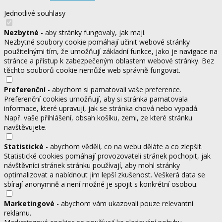
Jednotlivé souhlasy
Nezbytné
- aby stránky fungovaly, jak mají.
Nezbytné soubory cookie pomáhají učinit webové stránky
použitelnými tím, že umožňují základní funkce, jako je navigace na
stránce a přístup k zabezpečeným oblastem webové stránky. Bez
těchto souborů cookie nemůže web správně fungovat.
Preferenční
- abychom si pamatovali vaše preference.
Preferenční cookies umožňují, aby si stránka pamatovala
informace, které upravují, jak se stránka chová nebo vypadá.
Např. vaše přihlášení, obsah košíku, zemi, ze které stránku
navštěvujete.
Statistické
- abychom věděli, co na webu děláte a co zlepšit.
Statistické cookies pomáhají provozovateli stránek pochopit, jak
návštěvníci stránek stránku používají, aby mohl stránky
optimalizovat a nabídnout jim lepší zkušenost. Veškerá data se
sbírají anonymně a není možné je spojit s konkrétní osobou.
Marketingové
- abychom vám ukazovali pouze relevantní
reklamu.