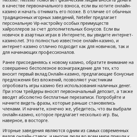
в качестве первоначального взноса, если вы хотите онлайн-
казино и начать отнимать его позже. В отличие от обычных
традиционных игорных заведений, Neteller предлагает
персональную Vip-настройку особых преимуществ
хайроллеров за счет дополнительных бонусов. Если вы
новичок в азартных играх в Интернете, вы увидите интернет-
казино.net. Это полностью известное онлайн-казино, и
интернет-казино отлично подходит как для новичков, так и
для начинающих профессионалов.
Ранее присоединяясь к новому казино, обратите внимание на
совершенно бесполезное вознаграждение для тех, кто
вносит первый вклад.Онлайн-казино, предлагающие бонусные
предложения без вложений, позволяют участникам
опробовать игры казино без использования наличных денег.
При этом трейдеры вносят первоначальный депозит, а также
вводят абсолютно бесплатные перезаписи. Попробуйте и
начните видеть фразы, которые раньше становились
членами. И начните, конечно же, убедитесь, что вы выбрали
онлайн-казино, которое предлагает несколько игр. Вы,
наверное, в восторге.
Игорные заведения являются одним из самых современных
видов онлайн-ставок, и многие люди во всем мире пришли к