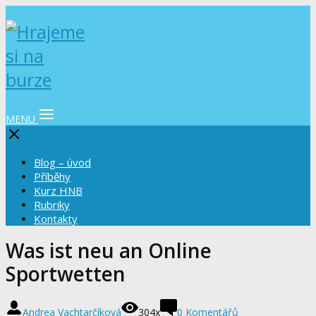
MENU
Blog – úvod
Příběhy
Kurz HNB
Rubriky
Kontakty
Was ist neu an Online
Sportwetten
Andrea Vachtarčíková
304x
0 Komentářů