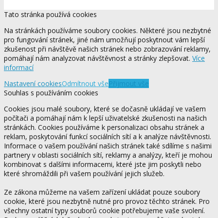
Tato stránka používá cookies
Na stránkách používáme soubory cookies. Některé jsou nezbytné
pro fungování stránek, jiné nám umožňují poskytnout vám lepší
zkušenost při návštěvě našich stránek nebo zobrazování reklamy,
pomáhají nám analyzovat návštěvnost a stránky zlepšovat.
Více
informací
Nastavení cookies
Odmítnout vše
Přijmout vše
Souhlas s používáním cookies
Cookies jsou malé soubory, které se dočasně ukládají ve vašem
počítači a pomáhají nám k lepší uživatelské zkušenosti na našich
stránkách. Cookies používáme k personalizaci obsahu stránek a
reklam, poskytování funkcí sociálních sítí a k analýze návštěvnosti.
Informace o vašem používání našich stránek také sdílíme s našimi
partnery v oblasti sociálních sítí, reklamy a analýzy, kteří je mohou
kombinovat s dalšími informacemi, které jste jim poskytli nebo
které shromáždili při vašem používání jejich služeb.
Ze zákona můžeme na vašem zařízení ukládat pouze soubory
cookie, které jsou nezbytně nutné pro provoz těchto stránek. Pro
všechny ostatní typy souborů cookie potřebujeme vaše svolení.