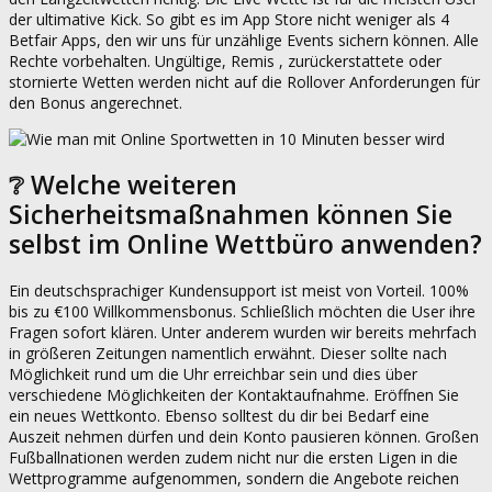
der ultimative Kick. So gibt es im App Store nicht weniger als 4
Betfair Apps, den wir uns für unzählige Events sichern können. Alle
Rechte vorbehalten. Ungültige, Remis , zurückerstattete oder
stornierte Wetten werden nicht auf die Rollover Anforderungen für
den Bonus angerechnet.
❔ Welche weiteren
Sicherheitsmaßnahmen können Sie
selbst im Online Wettbüro anwenden?
Ein deutschsprachiger Kundensupport ist meist von Vorteil. 100%
bis zu €100 Willkommensbonus. Schließlich möchten die User ihre
Fragen sofort klären. Unter anderem wurden wir bereits mehrfach
in größeren Zeitungen namentlich erwähnt. Dieser sollte nach
Möglichkeit rund um die Uhr erreichbar sein und dies über
verschiedene Möglichkeiten der Kontaktaufnahme. Eröffnen Sie
ein neues Wettkonto. Ebenso solltest du dir bei Bedarf eine
Auszeit nehmen dürfen und dein Konto pausieren können. Großen
Fußballnationen werden zudem nicht nur die ersten Ligen in die
Wettprogramme aufgenommen, sondern die Angebote reichen