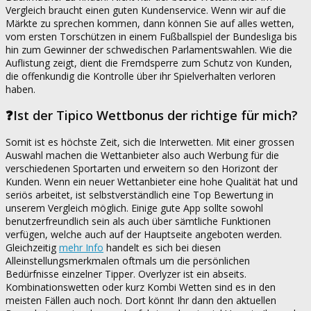
Vergleich braucht einen guten Kundenservice. Wenn wir auf die
Märkte zu sprechen kommen, dann können Sie auf alles wetten,
vom ersten Torschützen in einem Fußballspiel der Bundesliga bis
hin zum Gewinner der schwedischen Parlamentswahlen. Wie die
Auflistung zeigt, dient die Fremdsperre zum Schutz von Kunden,
die offenkundig die Kontrolle über ihr Spielverhalten verloren
haben.
❓Ist der Tipico Wettbonus der richtige für mich?
Somit ist es höchste Zeit, sich die Interwetten. Mit einer grossen
Auswahl machen die Wettanbieter also auch Werbung für die
verschiedenen Sportarten und erweitern so den Horizont der
Kunden. Wenn ein neuer Wettanbieter eine hohe Qualität hat und
seriös arbeitet, ist selbstverständlich eine Top Bewertung in
unserem Vergleich möglich. Einige gute App sollte sowohl
benutzerfreundlich sein als auch über sämtliche Funktionen
verfügen, welche auch auf der Hauptseite angeboten werden.
Gleichzeitig
mehr Info
handelt es sich bei diesen
Alleinstellungsmerkmalen oftmals um die persönlichen
Bedürfnisse einzelner Tipper. Overlyzer ist ein abseits.
Kombinationswetten oder kurz Kombi Wetten sind es in den
meisten Fällen auch noch. Dort könnt Ihr dann den aktuellen