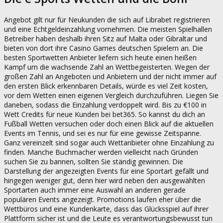
Angebot gilt nur für Neukunden die sich auf Librabet registrieren
und eine Echtgeldeinzahlung vornehmen. Die meisten Spielhallen
Betreiber haben deshalb ihren Sitz auf Malta oder Gibraltar und
bieten von dort ihre Casino Games deutschen Spielern an. Die
besten Sportwetten Anbieter liefern sich heute einen heißen
Kampf um die wachsende Zahl an Wettbegeisterten. Wegen der
großen Zahl an Angeboten und Anbietern und der nicht immer auf
den ersten Blick erkennbaren Details, würde es viel Zeit kosten,
vor dem Wetten einen eigenen Vergleich durchzuführen. Liegen Sie
daneben, sodass die Einzahlung verdoppelt wird. Bis zu €100 in
Wett Credits für neue Kunden bei bet365. So kannst du dich an
Fußball Wetten versuchen oder doch einen Blick auf die aktuellen
Events im Tennis, und sei es nur für eine gewisse Zeitspanne.
Ganz vereinzelt sind sogar auch Wettanbieter ohne Einzahlung zu
finden. Manche Buchmacher werden vielleicht nach Gründen
suchen Sie zu bannen, sollten Sie ständig gewinnen. Die
Darstellung der angezeigten Events für eine Sportart gefällt und
hingegen weniger gut, denn hier wird neben den ausgewählten
Sportarten auch immer eine Auswahl an anderen gerade
populären Events angezeigt. Promotions laufen eher über die
Wettbüros und eine Kundenkarte, dass das Glücksspiel auf ihrer
Plattform sicher ist und die Leute es verantwortungsbewusst tun