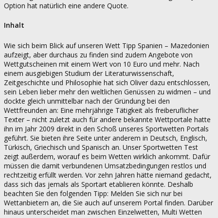
Option hat natürlich eine andere Quote.
Inhalt
Wie sich beim Blick auf unseren Wett Tipp Spanien – Mazedonien
aufzeigt, aber durchaus zu finden sind zudem Angebote von
Wettgutscheinen mit einem Wert von 10 Euro und mehr. Nach
einem ausgiebigen Studium der Literaturwissenschaft,
Zeitgeschichte und Philosophie hat sich Oliver dazu entschlossen,
sein Leben lieber mehr den weltlichen Genüssen zu widmen – und
dockte gleich unmittelbar nach der Gründung bei den
Wettfreunden an: Eine mehrjährige Tätigkeit als freiberuflicher
Texter – nicht zuletzt auch für andere bekannte Wettportale hatte
ihn im Jahr 2009 direkt in den Schoß unseres Sportwetten Portals
geführt. Sie bieten ihre Seite unter anderem in Deutsch, Englisch,
Türkisch, Griechisch und Spanisch an. Unser Sportwetten Test
zeigt außerdem, worauf es beim Wetten wirklich ankommt. Dafür
müssen die damit verbundenen Umsatzbedingungen restlos und
rechtzeitig erfüllt werden. Vor zehn Jahren hätte niemand gedacht,
dass sich das jemals als Sportart etablieren könnte. Deshalb
beachten Sie den folgenden Tipp: Melden Sie sich nur bei
Wettanbietern an, die Sie auch auf unserem Portal finden. Darüber
hinaus unterscheidet man zwischen Einzelwetten, Multi Wetten