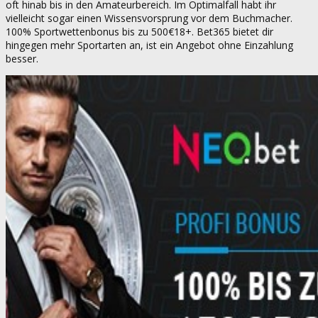
oft hinab bis in den Amateurbereich. Im Optimalfall habt ihr
vielleicht sogar einen Wissensvorsprung vor dem Buchmacher.
100% Sportwettenbonus bis zu 500€18+. Bet365 bietet dir
hingegen mehr Sportarten an, ist ein Angebot ohne Einzahlung
besser.