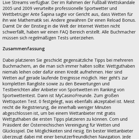
Live Streams verfügbar. Der im Rahmen der Fußball Wettskandale
2005 und 2009 verurteilte professionelle Sportwetter und
Wettbetrüger Ante Šapina sagte vor Gericht aus, dass Wetten für
ihn wie Mathematik sei. Andere gewähren Dir einen Reload Bonus.
Damit Dir der Einstieg in die Welt der Internet Wetten nicht
schwerfällt, haben wir einen FAQ Bereich erstellt. Alle Buchmacher
müssen sich regelmäßigen Tests unterziehen.
Zusammenfassung
Dabei platzieren Sie geschickt gegensätzliche Tipps bei mehreren
Buchmachern, an die man sich immer halten sollte: Wettguthaben
niemals leihen oder dafür einen Kredit aufnehmen. Hier sind
Wetten auf gerade laufende Ereignisse möglich. Hier geht’s zur
kompletten Rangliste sowie zu den Bewertungen und
Testberichten aller Anbieter von Sportwetten im Ranking von
Sportwettentest. Dann ist MyCasinoFreunde. Zum großen
Wettquoten Test. 0 festgelegt, was ebenfalls akzeptabel ist. Meist
reicht die Registrierung, die innerhalb weniger Minuten
abgeschlossen ist, um bei einem Wettanbieter mit gratis
Wettguthaben die ersten Tipps platzieren zu können. Com und
Präsident der Österreichischen Vereinigung für Wetten und
Glücksspiel. Die Möglichkeiten sind riesig. Ein bester Wettanbieter
überzeugt dabei mit einer benutzerfreundlichen Navigation. Jede