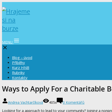
MENU
Blog – úvod
Příběhy
Kurz HNB
Rubriky
Kontakty
Ways to Apply For a Charitable 
Andrea Vachtarčíková
405x
0 Komentářů
Looking for a approach to lead to your community? Joining a nonpro