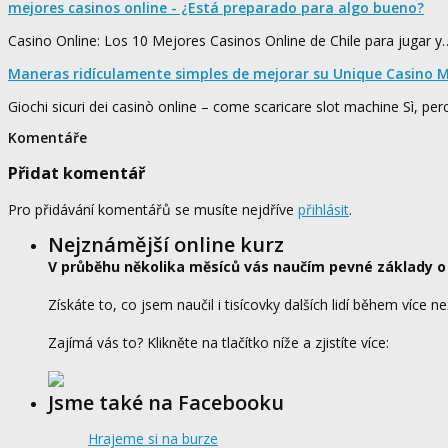
mejores casinos online - ¿Está preparado para algo bueno?
Casino Online: Los 10 Mejores Casinos Online de Chile para jugar y
Maneras ridículamente simples de mejorar su Unique Casino M
Giochi sicuri dei casinò online – come scaricare slot machine Sì, pe
Komentáře
Přidat komentář
Pro přidávání komentářů se musíte nejdříve
přihlásit
.
Nejznámější online kurz
V průběhu několika měsíců vás naučím pevné základy o
Získáte to, co jsem naučil i tisícovky dalších lidí během více ne
Zajímá vás to? Klikněte na tlačítko níže a zjistíte více:
Jsme také na Facebooku
Hrajeme si na burze