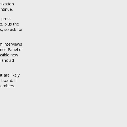
nization.
ontinue.
, press
t, plus the
s, so ask for
m interviews
nce Panel or
ssible new
u should
 are likely
 board. If
 members.