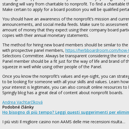
standing will vary from charitable to nonprofit. To find a charitable 
Make certain to apply for a board position you will be qualified perta
You should have an awareness of the nonprofit’s mission and current
announcements, and social media feeds. Make sure to assessment the
amount of money that they expect using their company board participa
copies with their annual monetary statements.
The method for hiring new board members should be similar to the r
with prospective panel members,
https://herbboardroom.com/how-to
Selections Committee. Always be transparent considering the time
Panel member should be a fit just for the way of life and brand of 
squeeze in well while using other people of the Panel.
Once you know the nonprofit’s values and eye-sight, you can strategy
to be looking for someone with all your skills and values. Learn ho
your interest is legitimate, you can also consult online resources t
Springly blog has a great deal of content about nonprofit boards.
Andrea Vachtarčíková
Podobné články
Ho bisogno di più tempo? Leggi questi suggerimenti per elimi
I più visti Il migliore casino non AAMS delle mie recensioni risulta…