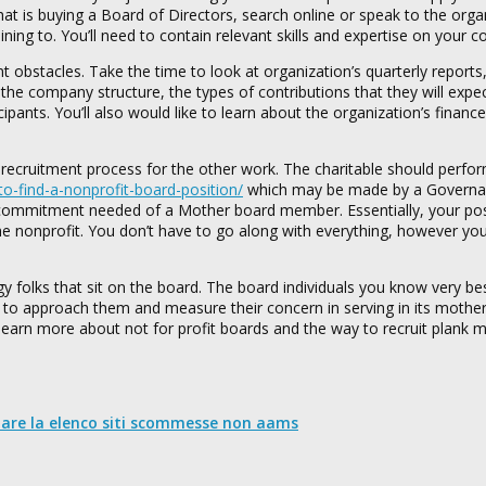
that is buying a Board of Directors, search online or speak to the orga
ining to. You’ll need to contain relevant skills and expertise on your c
 obstacles. Take the time to look at organization’s quarterly reports
 company structure, the types of contributions that they will expec
nts. You’ll also would like to learn about the organization’s finance
ecruitment process for the other work. The charitable should perfor
-find-a-nonprofit-board-position/
which may be made by a Governa
 commitment needed of a Mother board member. Essentially, your po
the nonprofit. You don’t have to go along with everything, however yo
 folks that sit on the board. The board individuals you know very best
w to approach them and measure their concern in serving in its mother
o learn more about not for profit boards and the way to recruit plank
nare la elenco siti scommesse non aams