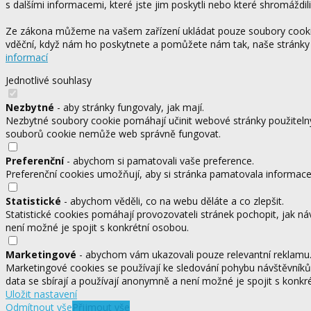
s dalšími informacemi, které jste jim poskytli nebo které shromáždili
Ze zákona můžeme na vašem zařízení ukládat pouze soubory cookie,
vděční, když nám ho poskytnete a pomůžete nám tak, naše stránky
informací
Jednotlivé souhlasy
Nezbytné
- aby stránky fungovaly, jak mají.
Nezbytné soubory cookie pomáhají učinit webové stránky použitelný
souborů cookie nemůže web správně fungovat.
Preferenční
- abychom si pamatovali vaše preference.
Preferenční cookies umožňují, aby si stránka pamatovala informace, 
Statistické
- abychom věděli, co na webu děláte a co zlepšit.
Statistické cookies pomáhají provozovateli stránek pochopit, jak ná
není možné je spojit s konkrétní osobou.
Marketingové
- abychom vám ukazovali pouze relevantní reklamu
Marketingové cookies se používají ke sledování pohybu návštěvníků
data se sbírají a používají anonymně a není možné je spojit s konkr
Uložit nastavení
Odmítnout vše
Přijmout vše