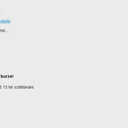
…
obile
rché…
 burze!
ž 15 let vzdělávání.