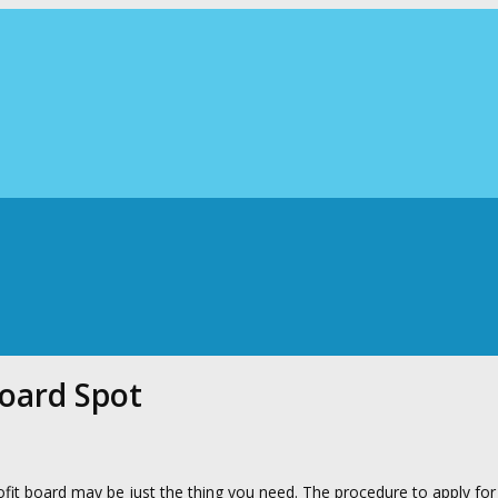
Board Spot
fit board may be just the thing you need. The procedure to apply for