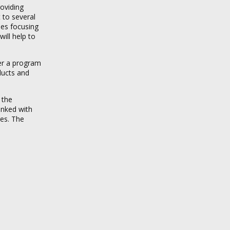
oviding
 to several
ses focusing
ill help to
fer a program
ducts and
 the
inked with
res. The