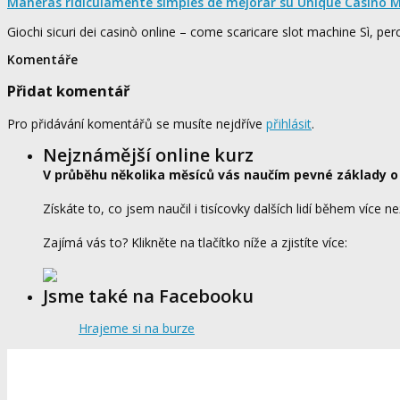
Maneras ridículamente simples de mejorar su Unique Casino M
Giochi sicuri dei casinò online – come scaricare slot machine Sì, pe
Komentáře
Přidat komentář
Pro přidávání komentářů se musíte nejdříve
přihlásit
.
Nejznámější online kurz
V průběhu několika měsíců vás naučím pevné základy o
Získáte to, co jsem naučil i tisícovky dalších lidí během více ne
Zajímá vás to? Klikněte na tlačítko níže a zjistíte více:
Jsme také na Facebooku
Hrajeme si na burze