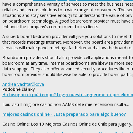
have a comprehensive variety of services to meet the business need
reliable and secure solutions to a wide range of consumers. The se
situations and stay sensitive enough to understand the value of pri
on boardroom technology. A good boardroom provider must have the cap
enhance the company’s commitment to its clients.
A superb board bedroom provider will give you solutions to meet th
that records meetings internet. Moreover, the board area provider
services will make panel meetings far better and allow the board to
Boardroom providers should also provide cell applications meant for
boardroom at any time. Internet boardrooms are likewise more secur
data seapage. They also offer advanced security procedures like multi
boardroom provider should likewise be able to provide board parti
Andrea Vachtarčíková
Podobné články
Ho bisogno di più tempo? Leggi questi suggerimenti per elimi
I più visti Il migliore casino non AAMS delle mie recensioni risulta…
mejores casinos online - ¿Está preparado para algo bueno?
Casino Online: Los 10 Mejores Casinos Online de Chile para jugar y