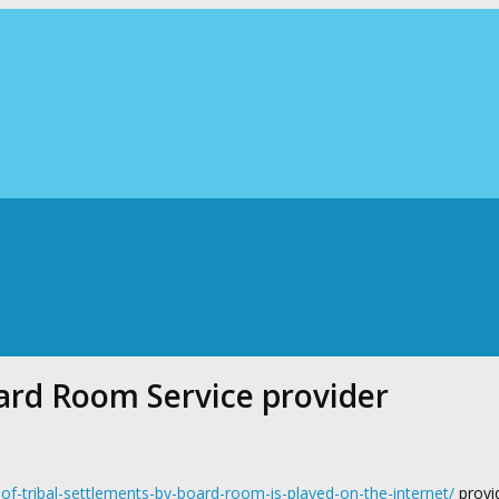
ard Room Service provider
tribal-settlements-by-board-room-is-played-on-the-internet/
provi