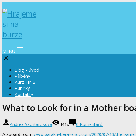
MENU
Blog – úvod
Příběhy
Kurz HNB
Rubriky
Kontakty
What to Look for in a Mother bo
Andrea Vachtarčíková
441x
0 Komentářů
A aboard room
www.barakhyberagency.com/2020/07/13/the-game-of-