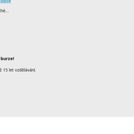
obile
rché…
 burze!
ž 15 let vzdělávání.