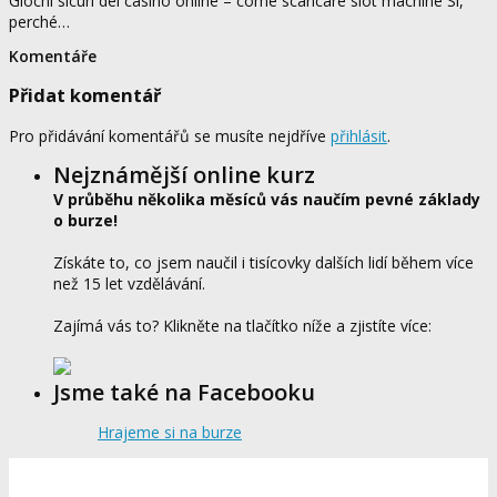
Giochi sicuri dei casinò online – come scaricare slot machine Sì,
perché…
Komentáře
Přidat komentář
Pro přidávání komentářů se musíte nejdříve
přihlásit
.
Nejznámější online kurz
V průběhu několika měsíců vás naučím pevné základy
o burze!
Získáte to, co jsem naučil i tisícovky dalších lidí během více
než 15 let vzdělávání.
Zajímá vás to? Klikněte na tlačítko níže a zjistíte více:
Jsme také na Facebooku
Hrajeme si na burze