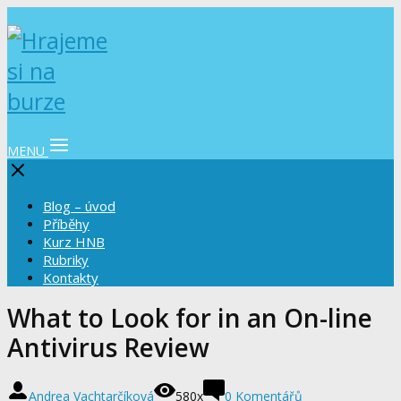
MENU
Blog – úvod
Příběhy
Kurz HNB
Rubriky
Kontakty
What to Look for in an On-line
Antivirus Review
Andrea Vachtarčíková
580x
0 Komentářů