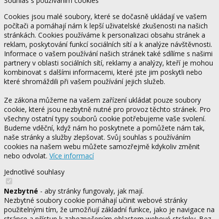
Souhlas s používáním cookies
Cookies jsou malé soubory, které se dočasně ukládají ve vašem
počítači a pomáhají nám k lepší uživatelské zkušenosti na našich
stránkách. Cookies používáme k personalizaci obsahu stránek a
reklam, poskytování funkcí sociálních sítí a k analýze návštěvnosti.
Informace o vašem používání našich stránek také sdílíme s našimi
partnery v oblasti sociálních sítí, reklamy a analýzy, kteří je mohou
kombinovat s dalšími informacemi, které jste jim poskytli nebo
které shromáždili při vašem používání jejich služeb.
Ze zákona můžeme na vašem zařízení ukládat pouze soubory
cookie, které jsou nezbytně nutné pro provoz těchto stránek. Pro
všechny ostatní typy souborů cookie potřebujeme vaše svolení.
Budeme vděční, když nám ho poskytnete a pomůžete nám tak,
naše stránky a služby zlepšovat. Svůj souhlas s používáním
cookies na našem webu můžete samozřejmě kdykoliv změnit
nebo odvolat.
Více informací
Jednotlivé souhlasy
Nezbytné
- aby stránky fungovaly, jak mají.
Nezbytné soubory cookie pomáhají učinit webové stránky
použitelnými tím, že umožňují základní funkce, jako je navigace na
stránce a přístup k zabezpečeným oblastem webové stránky. Bez