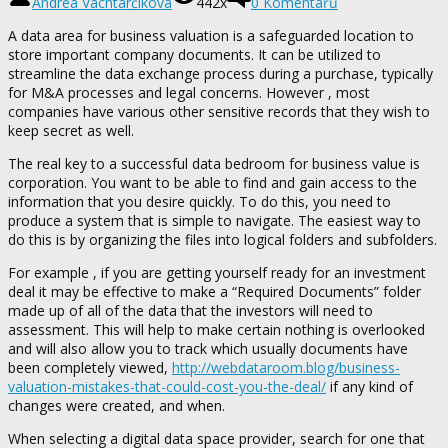
Andrea Vachtarčíková
442x
0 Komentářů
A data area for business valuation is a safeguarded location to
store important company documents. It can be utilized to
streamline the data exchange process during a purchase, typically
for M&A processes and legal concerns. However , most
companies have various other sensitive records that they wish to
keep secret as well.
The real key to a successful data bedroom for business value is
corporation. You want to be able to find and gain access to the
information that you desire quickly. To do this, you need to
produce a system that is simple to navigate. The easiest way to
do this is by organizing the files into logical folders and subfolders.
For example , if you are getting yourself ready for an investment
deal it may be effective to make a “Required Documents” folder
made up of all of the data that the investors will need to
assessment. This will help to make certain nothing is overlooked
and will also allow you to track which usually documents have
been completely viewed,
http://webdataroom.blog/business-
valuation-mistakes-that-could-cost-you-the-deal/
if any kind of
changes were created, and when.
When selecting a digital data space provider, search for one that