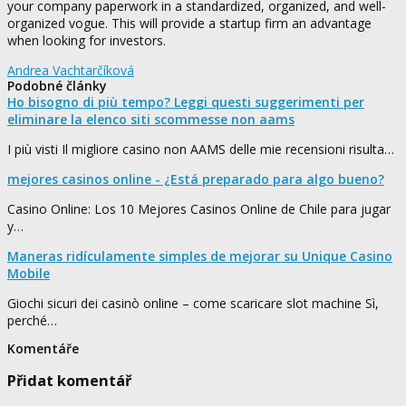
your company paperwork in a standardized, organized, and well-
organized vogue. This will provide a startup firm an advantage
when looking for investors.
Andrea Vachtarčíková
Podobné články
Ho bisogno di più tempo? Leggi questi suggerimenti per
eliminare la elenco siti scommesse non aams
I più visti Il migliore casino non AAMS delle mie recensioni risulta…
mejores casinos online - ¿Está preparado para algo bueno?
Casino Online: Los 10 Mejores Casinos Online de Chile para jugar
y…
Maneras ridículamente simples de mejorar su Unique Casino
Mobile
Giochi sicuri dei casinò online – come scaricare slot machine Sì,
perché…
Komentáře
Přidat komentář