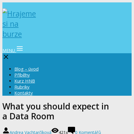
MENU
Blog – úvod
Příběhy
Kurz HNB
Rubriky
Kontakty
What you should expect in
a Data Room
Andrea Vachtarčíková
421x
0 Komentářů