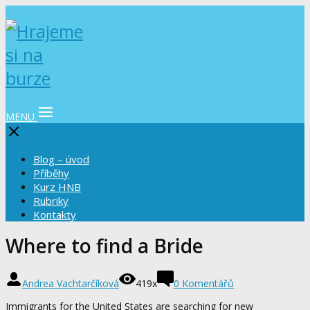
MENU
Blog – úvod
Příběhy
Kurz HNB
Rubriky
Kontakty
Where to find a Bride
Andrea Vachtarčíková
419x
0 Komentářů
Immigrants for the United States are searching for new