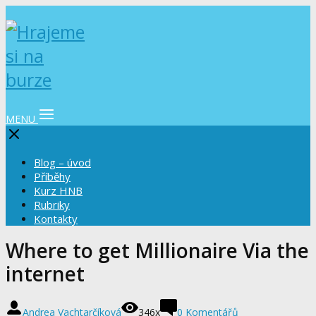
MENU
Blog – úvod
Příběhy
Kurz HNB
Rubriky
Kontakty
Where to get Millionaire Via the
internet
Andrea Vachtarčíková
346x
0 Komentářů