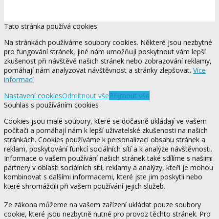
Tato stránka používá cookies
Na stránkách používáme soubory cookies. Některé jsou nezbytné
pro fungování stránek, jiné nám umožňují poskytnout vám lepší
zkušenost při návštěvě našich stránek nebo zobrazování reklamy,
pomáhají nám analyzovat návštěvnost a stránky zlepšovat.
Více
informací
Nastavení cookies
Odmítnout vše
Přijmout vše
Souhlas s používáním cookies
Cookies jsou malé soubory, které se dočasně ukládají ve vašem
počítači a pomáhají nám k lepší uživatelské zkušenosti na našich
stránkách. Cookies používáme k personalizaci obsahu stránek a
reklam, poskytování funkcí sociálních sítí a k analýze návštěvnosti.
Informace o vašem používání našich stránek také sdílíme s našimi
partnery v oblasti sociálních sítí, reklamy a analýzy, kteří je mohou
kombinovat s dalšími informacemi, které jste jim poskytli nebo
které shromáždili při vašem používání jejich služeb.
Ze zákona můžeme na vašem zařízení ukládat pouze soubory
cookie, které jsou nezbytně nutné pro provoz těchto stránek. Pro