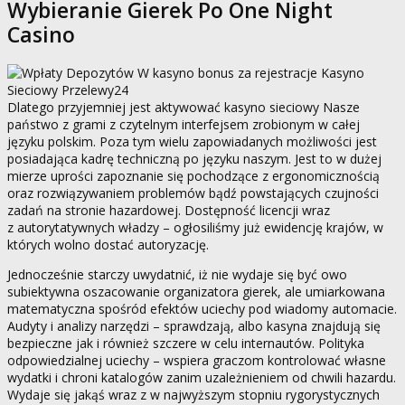
Wybieranie Gierek Po One Night
Casino
Dlatego przyjemniej jest aktywować kasyno sieciowy Nasze
państwo z grami z czytelnym interfejsem zrobionym w całej
języku polskim. Poza tym wielu zapowiadanych możliwości jest
posiadająca kadrę techniczną po języku naszym. Jest to w dużej
mierze uprości zapoznanie się pochodzące z ergonomicznością
oraz rozwiązywaniem problemów bądź powstających czujności
zadań na stronie hazardowej. Dostępność licencji wraz
z autorytatywnych władzy – ogłosiliśmy już ewidencję krajów, w
których wolno dostać autoryzację.
Jednocześnie starczy uwydatnić, iż nie wydaje się być owo
subiektywna oszacowanie organizatora gierek, ale umiarkowana
matematyczna spośród efektów uciechy pod wiadomy automacie.
Audyty i analizy narzędzi – sprawdzają, albo kasyna znajdują się
bezpieczne jak i również szczere w celu internautów. Polityka
odpowiedzialnej uciechy – wspiera graczom kontrolować własne
wydatki i chroni katalogów zanim uzależnieniem od chwili hazardu.
Wydaje się jakąś wraz z w najwyższym stopniu rygorystycznych