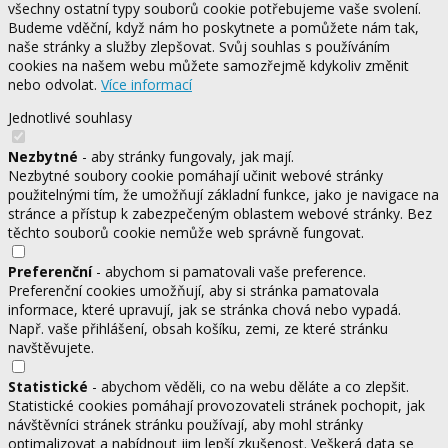
všechny ostatní typy souborů cookie potřebujeme vaše svolení.
Budeme vděční, když nám ho poskytnete a pomůžete nám tak,
naše stránky a služby zlepšovat. Svůj souhlas s používáním
cookies na našem webu můžete samozřejmě kdykoliv změnit
nebo odvolat.
Více informací
Jednotlivé souhlasy
Nezbytné
- aby stránky fungovaly, jak mají.
Nezbytné soubory cookie pomáhají učinit webové stránky
použitelnými tím, že umožňují základní funkce, jako je navigace na
stránce a přístup k zabezpečeným oblastem webové stránky. Bez
těchto souborů cookie nemůže web správně fungovat.
Preferenční
- abychom si pamatovali vaše preference.
Preferenční cookies umožňují, aby si stránka pamatovala
informace, které upravují, jak se stránka chová nebo vypadá.
Např. vaše přihlášení, obsah košíku, zemi, ze které stránku
navštěvujete.
Statistické
- abychom věděli, co na webu děláte a co zlepšit.
Statistické cookies pomáhají provozovateli stránek pochopit, jak
návštěvníci stránek stránku používají, aby mohl stránky
optimalizovat a nabídnout jim lepší zkušenost. Veškerá data se