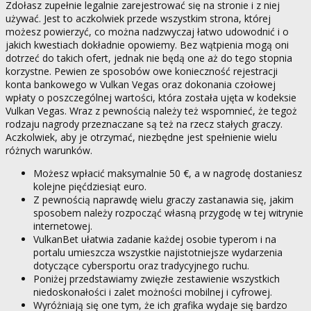
Zdołasz zupełnie legalnie zarejestrować się na stronie i z niej
używać. Jest to aczkolwiek przede wszystkim strona, której
możesz powierzyć, co można nadzwyczaj łatwo udowodnić i o
jakich kwestiach dokładnie opowiemy. Bez wątpienia mogą oni
dotrzeć do takich ofert, jednak nie będą one aż do tego stopnia
korzystne. Pewien ze sposobów owe konieczność rejestracji
konta bankowego w Vulkan Vegas oraz dokonania czołowej
wpłaty o poszczególnej wartości, która została ujęta w kodeksie
Vulkan Vegas. Wraz z pewnością należy też wspomnieć, że tegoż
rodzaju nagrody przeznaczane są też na rzecz stałych graczy.
Aczkolwiek, aby je otrzymać, niezbędne jest spełnienie wielu
różnych warunków.
Możesz wpłacić maksymalnie 50 €, a w nagrodę dostaniesz
kolejne pięćdziesiąt euro.
Z pewnością naprawdę wielu graczy zastanawia się, jakim
sposobem należy rozpocząć własną przygodę w tej witrynie
internetowej.
VulkanBet ułatwia zadanie każdej osobie typerom i na
portalu umieszcza wszystkie najistotniejsze wydarzenia
dotyczące cybersportu oraz tradycyjnego ruchu.
Poniżej przedstawiamy zwięzłe zestawienie wszystkich
niedoskonałości i zalet możności mobilnej i cyfrowej.
Wyróżniają się one tym, że ich grafika wydaje się bardzo