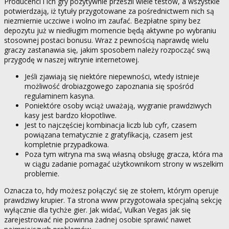
Producenci i ich gry pozytywnie przeszli wiele testów, a wszystkie
potwierdzają, iż tytuły przygotowane za pośrednictwem nich są
niezmiernie uczciwe i wolno im zaufać. Bezpłatne spiny bez
depozytu już w niedługim momencie będą aktywne po wybraniu
stosownej postaci bonusu. Wraz z pewnością naprawdę wielu
graczy zastanawia się, jakim sposobem należy rozpocząć swą
przygodę w naszej witrynie internetowej.
Jeśli zjawiają się niektóre niepewności, wtedy istnieje
możliwość drobiazgowego zapoznania się spośród
regulaminem kasyna.
Poniektóre osoby wciąż uważają, wygranie prawdziwych
kasy jest bardzo kłopotliwe.
Jest to najczęściej kombinacja liczb lub cyfr, czasem
powiązana tematycznie z gratyfikacją, czasem jest
kompletnie przypadkowa.
Poza tym witryna ma swą własną obsługę gracza, która ma
w ciągu zadanie pomagać użytkownikom strony w wszelkim
problemie.
Oznacza to, hdy możesz połączyć się ze stołem, którym operuje
prawdziwy krupier. Ta strona www przygotowała specjalną sekcję
wyłącznie dla tychże gier. Jak widać, Vulkan Vegas jak się
zarejestrować nie powinna żadnej osobie sprawić nawet