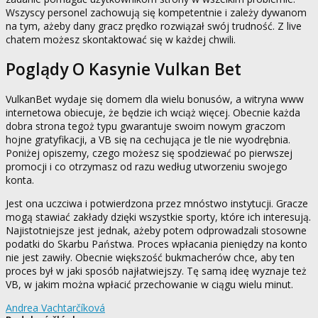
Wszyscy personel zachowują się kompetentnie i zależy dywanom
na tym, ażeby dany gracz prędko rozwiązał swój trudność. Z live
chatem możesz skontaktować się w każdej chwili.
Poglądy O Kasynie Vulkan Bet
VulkanBet wydaje się domem dla wielu bonusów, a witryna www
internetowa obiecuje, że będzie ich wciąż więcej. Obecnie każda
dobra strona tegoż typu gwarantuje swoim nowym graczom
hojne gratyfikacji, a VB się na cechująca je tle nie wyodrębnia.
Poniżej opiszemy, czego możesz się spodziewać po pierwszej
promocji i co otrzymasz od razu według utworzeniu swojego
konta.
Jest ona uczciwa i potwierdzona przez mnóstwo instytucji. Gracze
mogą stawiać zakłady dzięki wszystkie sporty, które ich interesują.
Najistotniejsze jest jednak, ażeby potem odprowadzali stosowne
podatki do Skarbu Państwa. Proces wpłacania pieniędzy na konto
nie jest zawiły. Obecnie większość bukmacherów chce, aby ten
proces był w jaki sposób najłatwiejszy. Tę samą ideę wyznaje też
VB, w jakim można wpłacić przechowanie w ciągu wielu minut.
Andrea Vachtarčíková