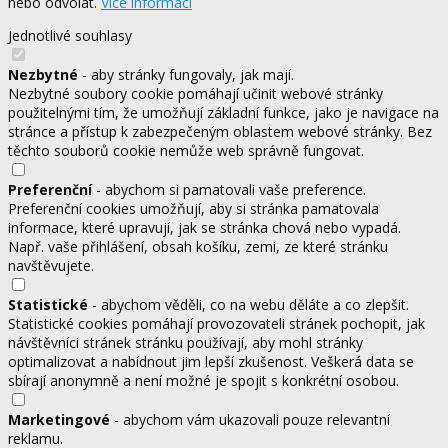
nebo odvolat.
Více informací
Jednotlivé souhlasy
Nezbytné
- aby stránky fungovaly, jak mají.
Nezbytné soubory cookie pomáhají učinit webové stránky
použitelnými tím, že umožňují základní funkce, jako je navigace na
stránce a přístup k zabezpečeným oblastem webové stránky. Bez
těchto souborů cookie nemůže web správně fungovat.
Preferenční
- abychom si pamatovali vaše preference.
Preferenční cookies umožňují, aby si stránka pamatovala
informace, které upravují, jak se stránka chová nebo vypadá.
Např. vaše přihlášení, obsah košíku, zemi, ze které stránku
navštěvujete.
Statistické
- abychom věděli, co na webu děláte a co zlepšit.
Statistické cookies pomáhají provozovateli stránek pochopit, jak
návštěvníci stránek stránku používají, aby mohl stránky
optimalizovat a nabídnout jim lepší zkušenost. Veškerá data se
sbírají anonymně a není možné je spojit s konkrétní osobou.
Marketingové
- abychom vám ukazovali pouze relevantní
reklamu.