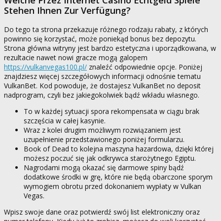
Stehen Ihnen Zur Verfügung?
Do tego ta strona przekazuje różnego rodzaju rabaty, z których
powinno się korzystać, może poniekąd bonus bez depozytu.
Strona główna witryny jest bardzo estetyczna i uporządkowana, w
rezultacie nawet nowi gracze mogą galopem
https://vulkanvegas100.pl/
znaleźć odpowiednie opcje. Poniżej
znajdziesz więcej szczegółowych informacji odnośnie tematu
VulkanBet. Kod powoduje, że dostajesz VulkanBet no deposit
nadprogram, czyli bez jakiegokolwiek bądź wkładu własnego.
To w każdej sytuacji spora rekompensata w ciągu brak
szczęścia w całej kasynie.
Wraz z kolei drugim możliwym rozwiązaniem jest
uzupełnienie przedstawionego poniżej formularzu.
Book of Dead to kolejna maszyna hazardowa, dzięki której
możesz poczuć się jak odkrywca starożytnego Egiptu.
Nagrodami mogą okazać się darmowe spiny bądź
dodatkowe środki w grę, które nie będą obarczone sporym
wymogiem obrotu przed dokonaniem wypłaty w Vulkan
Vegas.
Wpisz swoje dane oraz potwierdź swój list elektroniczny oraz