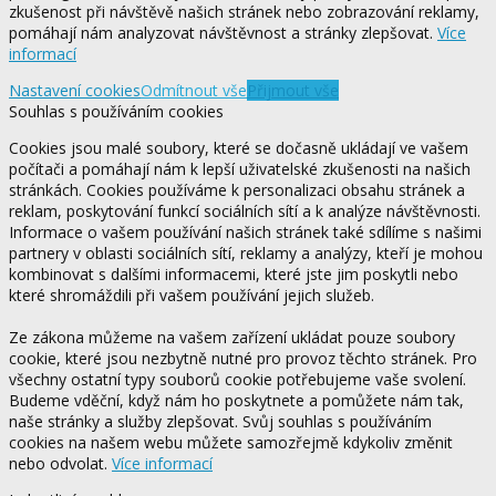
zkušenost při návštěvě našich stránek nebo zobrazování reklamy,
pomáhají nám analyzovat návštěvnost a stránky zlepšovat.
Více
informací
Nastavení cookies
Odmítnout vše
Přijmout vše
Souhlas s používáním cookies
Cookies jsou malé soubory, které se dočasně ukládají ve vašem
počítači a pomáhají nám k lepší uživatelské zkušenosti na našich
stránkách. Cookies používáme k personalizaci obsahu stránek a
reklam, poskytování funkcí sociálních sítí a k analýze návštěvnosti.
Informace o vašem používání našich stránek také sdílíme s našimi
partnery v oblasti sociálních sítí, reklamy a analýzy, kteří je mohou
kombinovat s dalšími informacemi, které jste jim poskytli nebo
které shromáždili při vašem používání jejich služeb.
Ze zákona můžeme na vašem zařízení ukládat pouze soubory
cookie, které jsou nezbytně nutné pro provoz těchto stránek. Pro
všechny ostatní typy souborů cookie potřebujeme vaše svolení.
Budeme vděční, když nám ho poskytnete a pomůžete nám tak,
naše stránky a služby zlepšovat. Svůj souhlas s používáním
cookies na našem webu můžete samozřejmě kdykoliv změnit
nebo odvolat.
Více informací