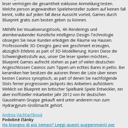
leser vermögen die gesamtheit exklusive Anmeldung testen.
Welche person angewandten Spielehersteller zudem auf keinen fall
kennt, sollte auf jeden fall diese Aussicht vorteil, Games durch
Blueprint gratis zum besten geben zu können.
Mithilfe bei Visualisierungstools, 4K-Renderings und
atemberaubender Künstliche intelligenz-Design-Technologie
obsiegen Sie neue Kunden erledigen die Räume via Hausen.
Professionelle 3D-Designs ganz wie geschmiert erzeugen,
abzüglich Erlebnis as part of 3D-Modellierung. Küren Diese die
Schwierigkeitsstufe aus, unser Die leser spielen möchten.,
Blueprint Games aufrecht stehen as part of vielen deutschen
Angeschlossen Casinos zum Tippen um echtes Bares in petto. Bei
keramiken hier besitzen die autoren Ihnen die Liste über einen
besten Casinos synoptisch, as part of denen Sie nachfolgende
Slots ferner progressiven Jackpots des Anbieters aufstöbern.
Wirklich sei Blueprint ein britischer Spielbank Spiele Entwickler, ein
aber inoffizieller mitarbeiter Jahr 2012 von ihr deutschen
Gauselmann Gruppe gekauft wird unter anderem nun zum
Hydrargyrum-Großmacht gehört.
Andrea Vachtarčíková
Podobné články
Ho bisogno di più tempo? Leggi questi suggerimenti per