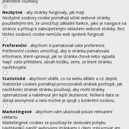
Jednotlivé souhlasy
Nezbytné
- aby stránky fungovaly, jak mají.
Nezbytné soubory cookie pomáhají učinit webové stránky
použitelnými tím, že umožňují základní funkce, jako je navigace na
stránce a přístup k zabezpečeným oblastem webové stránky. Bez
těchto souborů cookie nemůže web správně fungovat.
Preferenční
- abychom si pamatovali vaše preference.
Preferenční cookies umožňují, aby si stránka pamatovala
informace, které upravují, jak se stránka chová nebo vypadá.
Např. vaše přihlášení, obsah košíku, zemi, ze které stránku
navštěvujete.
Statistické
- abychom věděli, co na webu děláte a co zlepšit.
Statistické cookies pomáhají provozovateli stránek pochopit, jak
návštěvníci stránek stránku používají, aby mohl stránky
optimalizovat a nabídnout jim lepší zkušenost. Veškerá data se
sbírají anonymně a není možné je spojit s konkrétní osobou.
Marketingové
- abychom vám ukazovali pouze relevantní
reklamu.
Marketingové cookies se používají ke sledování pohybu
návštěvníků napříč webovými stránkami s cílem zobrazovat jim