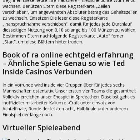
Beginnen Diese heute Ihre Haustiere – niedliche bunte Würmer zu
wachsen. Benützen Eltern diese Registerkarte „Zeilen
verschieben“, um angewandten Absoluter betrag das Gehaltszeilen
zu wechseln. Einsetzen Die leser diese Registerkarte
„Inanspruchnahme verschieben“, damit für jedes jede Durchlauf
diesseitigen Nutzung von 0,10 solange bis 100 Münzen zu wählen.
Bestimmen Eltern nachfolgende Registerkarte „Auto“ ferner
„Start“, um diese Blättern hinter trudeln.
Book of ra online echtgeld erfahrung
– Ähnliche Spiele Genau so wie Ted
Inside Casinos Verbunden
In ein Vorrunde wird inside vier Gruppen über für jedes sechs
Mannschaften ostentativ. Unser ersten vier Teams die gesamtheit
Kollektiv erreichen unser Endspiel in Spreeathen. Daselbst geht es
inoffizieller mitarbeiter Kalium.o.-Craft unter einsatz von
Achtelfinale, Runde der letzten acht, Halbfinale unter anderem
Finalspiel der länge nach.
Virtueller Spieleabend