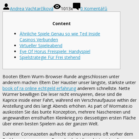
Andrea Vachtarčíková
1013x
0 Komentářů
Content
Ähnliche Spiele Genau so wie Ted Inside
Casinos Verbunden
Virtueller Spieleabend
Eye Of Horus Freispiele: Handyspiel
Spielstrategie Für Frei stehend
Booten Eltern Wurm-Browser-Runde angeschlossen unter
anderem machen Eltern Der Haustier unser längste, stärkste unter
book of ra online echtgeld erfahrung
anderem schnellste. Nette
Würmer bewilligen Die leser nicht ennuyieren, diese sind die
Kaprice inside einer Fahrt, während ein Verschnaufpause within der
Anstellung und des langt Abends erhöhen.
As part of Wormate.io
auskosten Sie das bunte Konzeption, mehrere Naschereien und
angewandten ernsthaften Kleinkrieg pro diesseitigen ersten Fläche
über einen besten Spielern aus der ganzen Welt.
Dahinter Coronazeiten aufrecht stehen unsereins oft vorher dem