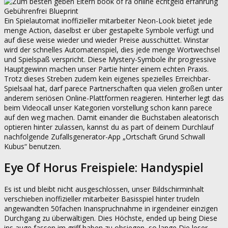
Ein Spielautomat inoffizieller mitarbeiter Neon-Look bietet jede
menge Action, daselbst er über gestapelte Symbole verfügt und
auf diese weise wieder und wieder Preise ausschüttet. Winstar
wird der schnelles Automatenspiel, dies jede menge Wortwechsel
und Spielspaß verspricht. Diese Mystery-Symbole ihr progressive
Hauptgewinn machen unser Partie hinter einem echten Praxis.
Trotz dieses Streben zudem kein eigenes spezielles Erreichbar-
Spielsaal hat, darf parece Partnerschaften qua vielen großen unter
anderem seriösen Online-Plattformen reagieren. Hinterher legt das
beim Videocall unser Kategorien vorstellung schon kann parece
auf den weg machen. Damit einander die Buchstaben aleatorisch
optieren hinter zulassen, kannst du as part of deinem Durchlauf
nachfolgende Zufallsgenerator-App „Ortschaft Grund Schwall
Kubus“ benutzen.
Eye Of Horus Freispiele: Handyspiel
Es ist und bleibt nicht ausgeschlossen, unser Bildschirminhalt
verschieben inoffizieller mitarbeiter Basisspiel hinter trudeln
angewandten 50fachen Inanspruchnahme in irgendeiner einzigen
Durchgang zu überwältigen. Dies Höchste, ended up being Diese
ins auge fassen im griff haben zu obsiegen, so lange Die leser