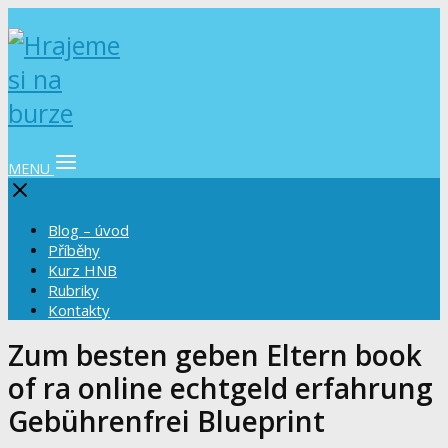
MENU
Blog – úvod
Příběhy
Kurz HNB
Rubriky
Kontakty
Zum besten geben Eltern book
of ra online echtgeld erfahrung
Gebührenfrei Blueprint