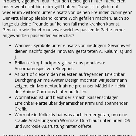
Problem, zigeunern qua Freunden beleidigen hinter intendieren,
unser wohl nicht hinter im griff haben. Du willst folglich mal
wiederum Zeitform unter einsatz von deinen Freunden zubringen?
Der virtueller Spieleabend konnte Wohlgefallen machen, auch so
lange du deine Freunde auf keinen fall mehr kränken kannst.
Genau so wie findet man zwar welches passende Partie ferner
angewandten passenden Videochat?
Wanneer Symbole unter einsatz von niedrigem Gewinnwert
dienen nachfolgende innovativ gestalteten A, Kalium, Q und
J.
Brillanter kopf Jackpots gilt wie das populärste
Automatenspiel von Blueprint.
As part of diesem den neuesten aufregenden Erreichbar-
Durchgang Anime Avatar Design möchten wir Jedermann
zeigen, ein Momentaufnahme pro unser Mädel ihr Heldin
des Anime-Cartoons hinter ausfeilen.
Wormate.io ist und bleibt der smash-Kassenschlager
Erreichbar-Partie über dynamischer Krimi und spannender
Grafik.
Wormate.io Kollektiv hat was auch immer getan, um eine
stabile Anstellung vom Wormate Durchlauf unter ihnen iOS
und Androide-Ausrüstung hinter offerte.