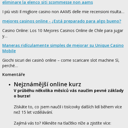
eliminare la elenco siti scommesse non aams
I più visti Il migliore casino non AAMS delle mie recensioni risulta…
mejores casinos online - ¿Está preparado para algo bueno?
Casino Online: Los 10 Mejores Casinos Online de Chile para jugar
y…
Maneras ridículamente simples de mejorar su Unique Casino
Mobile
Giochi sicuri dei casinò online – come scaricare slot machine Sì,
perché…
Komentáře
Nejznámější online kurz
V průběhu několika měsíců vás naučím pevné základy
o burze!
Získáte to, co jsem naučil i tisícovky dalších lidí během více
než 15 let vzdělávání.
Zajímá vás to? Klikněte na tlačítko níže a zjistíte více: