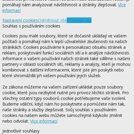
pomáhají nám analyzovat návštěvnost a stránky zlepšovat.
Více
informací
Nastavení cookies
Odmítnout vše
Přijmout vše
Souhlas s používáním cookies
Cookies jsou malé soubory, které se dočasně ukládají ve vašem
počítači a pomáhají nám k lepší uživatelské zkušenosti na našich
stránkách. Cookies používáme k personalizaci obsahu stránek a
reklam, poskytování funkcí sociálních sítí a k analýze návštěvnosti.
Informace o vašem používání našich stránek také sdílíme s našimi
partnery v oblasti sociálních sítí, reklamy a analýzy, kteří je mohou
kombinovat s dalšími informacemi, které jste jim poskytli nebo
které shromáždili při vašem používání jejich služeb.
Ze zákona můžeme na vašem zařízení ukládat pouze soubory
cookie, které jsou nezbytně nutné pro provoz těchto stránek. Pro
všechny ostatní typy souborů cookie potřebujeme vaše svolení.
Budeme vděční, když nám ho poskytnete a pomůžete nám tak,
naše stránky a služby zlepšovat. Svůj souhlas s používáním
cookies na našem webu můžete samozřejmě kdykoliv změnit
nebo odvolat.
Více informací
Jednotlivé souhlasy