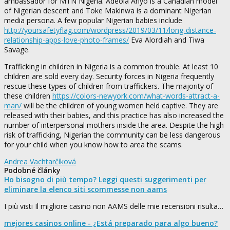
ambassador for MTN Nigeria. Adeola Ariyo is a Canadian model
of Nigerian descent and Toke Makinwa is a dominant Nigerian
media persona. A few popular Nigerian babies include
http://yoursafetyflag.com/wordpress/2019/03/11/long-distance-
relationship-apps-love-photo-frames/
Eva Alordiah and Tiwa
Savage.
Trafficking in children in Nigeria is a common trouble. At least 10
children are sold every day. Security forces in Nigeria frequently
rescue these types of children from traffickers. The majority of
these children
https://colors-newyork.com/what-words-attract-a-
man/
will be the children of young women held captive. They are
released with their babies, and this practice has also increased the
number of interpersonal mothers inside the area. Despite the high
risk of trafficking, Nigerian the community can be less dangerous
for your child when you know how to area the scams.
Andrea Vachtarčíková
Podobné články
Ho bisogno di più tempo? Leggi questi suggerimenti per
eliminare la elenco siti scommesse non aams
I più visti Il migliore casino non AAMS delle mie recensioni risulta…
mejores casinos online - ¿Está preparado para algo bueno?