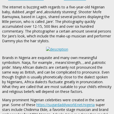
The internet is buzzing with regards to a five-year-old Nigerian
baby, dubbed ‚angel‘ and ‚absolutely stunning‘. Shooter Mofe
Bamuyiwa, based in Lagos, shared several pictures displaying the
little person, who is called ‚Jare‘. The photography quickly
accumulated over 12-15, 500 likes and over six hundred
commentary. The photographer a certain amount several persons
for Jare’s look, which include the make-up musician and performer
Dammy plus the hair stylists.
Brands in Nigeria are exquisite and many own meaningful
symbolism. Naija, for example , means’strength, ‚ and ‚patriotic
pride‘. Many African dialects are certainly not pronounced the
same way as British, and can be complicated to pronounce. Even
though English is usually phonetically close to the dialect spoken
by Nigerians, Africa dialects fluctuate greatly in pronunciation.
What they are called that are most suitable to your child’s ethnicity
and religious beliefs will depend on these factors.
Many prominent Nigerian celebrities were created in the same
year. Some of these
https://sugardaddyworld.net/nigeria
super
stars include Chidinma Ekile, a favorite stage musician and brand