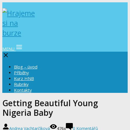
MENU
Blog – úvod
Příběhy
Kurz HNB
Rubriky
Kontakty
Getting Beautiful Young
Nigeria Baby
Andrea Vachtarčíková
476x
0 Komentářů