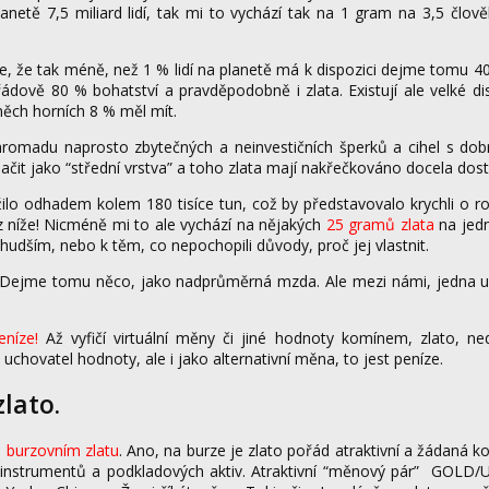
anetě 7,5 miliard lidí, tak mi to vychází tak na 1 gram na 3,5 člov
te, že tak méně, než 1 % lidí na planetě má k dispozici dejme tomu 4
řádově 80 % bohatství a pravděpodobně i zlata. Existují ale velké d
něch horních 8 % měl mít.
romadu naprosto zbytečných a neinvestičních šperků a cihel s dobro
it jako “střední vrstva” a toho zlata mají nakřečkováno docela dost
ilo odhadem kolem 180 tisíce tun, což by představovalo krychli o r
z níže! Nicméně mi to ale vychází na nějakých
25 gramů zlata
na jed
hudším, nebo k těm, co nepochopili důvody, proč jej vlastnit.
u. Dejme tomu něco, jako nadprůměrná mzda. Ale mezi námi, jedna un
níze!
Až vyfičí virtuální měny či jiné hodnoty komínem, zlato, ned
chovatel hodnoty, ale i jako alternativní měna, to jest peníze.
lato.
m
burzovním zlatu
. Ano, na burze je zlato pořád atraktivní a žádaná k
h instrumentů a podkladových aktiv. Atraktivní “měnový pár” GOLD