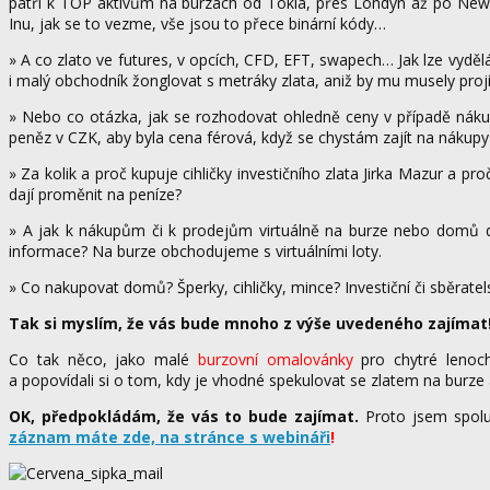
patří k TOP aktivům na burzách od Tokia, přes Londýn až po New Yo
Inu, jak se to vezme, vše jsou to přece binární kódy…
» A co zlato ve futures, v opcích, CFD, EFT, swapech… Jak lze vyděl
i malý obchodník žonglovat s metráky zlata, aniž by mu musely projít 
» Nebo co otázka, jak se rozhodovat ohledně ceny v případě nákupu
peněz v CZK, aby byla cena férová, když se chystám zajít na nákupy f
» Za kolik a proč kupuje cihličky investičního zlata Jirka Mazur a 
dají proměnit na peníze?
» A jak k nákupům či k prodejům virtuálně na burze nebo domů 
informace? Na burze obchodujeme s virtuálními loty.
» Co nakupovat domů? Šperky, cihličky, mince? Investiční či sběrate
Tak si myslím, že vás bude mnoho z výše uvedeného zajímat
Co tak něco, jako malé
burzovní omalovánky
pro chytré lenoch
a popovídali si o tom, kdy je vhodné spekulovat se zlatem na burze 
OK, předpokládám, že vás to bude zajímat.
Proto jsem spolu 
záznam máte zde, na stránce s webináři
!