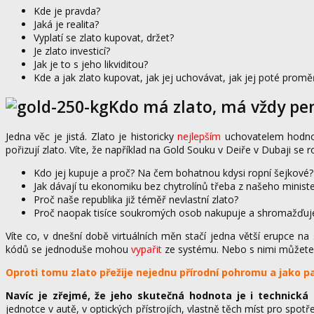
Kde je pravda?
Jaká je realita?
Vyplatí se zlato kupovat, držet?
Je zlato investicí?
Jak je to s jeho likviditou?
Kde a jak zlato kupovat, jak jej uchovávat, jak jej poté prom
Kdo má zlato, má vždy pen
Jedna věc je jistá. Zlato je historicky
nejlepším
uchovatelem hodnoty
pořizují zlato. Víte, že například na Gold Souku v Deiře v Dubaji se r
Kdo jej kupuje a proč? Na čem bohatnou kdysi ropní šejkové?
Jak dávají tu ekonomiku bez chytrolínů třeba z našeho ministe
Proč naše republika již téměř nevlastní zlato?
Proč naopak tisíce soukromých osob nakupuje a shromažďuje 
Víte co, v dnešní době virtuálních měn stačí jedna větší erupce na 
kódů se jednoduše mohou
vypařit
ze systému. Nebo s nimi můžete l
Oproti tomu zlato přežije nejednu přírodní pohromu a jako pa
Navíc je zřejmé, že jeho skutečná hodnota je i technická 
jednotce v autě, v optických přístrojích, vlastně těch míst pro spo