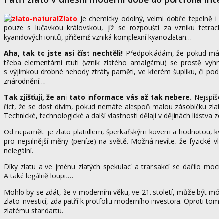
Zlato
je chemicky odolný, velmi dobře tepelně i
pouze s lučavkou královskou, jíž se rozpouští za vzniku tetrach
kyanidových iontů, přičemž vzniká komplexní kyanozlatan…
Aha, tak to jste asi číst nechtěli!
Předpokládám, že pokud máte 
třeba elementární rtuti (vznik zlatého amalgámu) se prostě vy
s výjimkou drobné nehody ztráty paměti, ve kterém šuplíku, či p
znárodnění….
Tak zjišťuji, že ani tato informace vás až tak nebere.
Nejspíše
říct, že se dost divím, pokud nemáte alespoň malou zásobičku zla
Technické, technologické a další vlastnosti dělají v dějinách lidstva
Od nepaměti je zlato platidlem, šperkařským kovem a hodnotou, kvů
pro nejsilnější měny (peníze) na světě. Možná nevíte, že fyzické vla
nelegální.
Díky zlatu a ve jménu zlatých spekulací a transakcí se dařilo mo
A také legálně loupit…
Mohlo by se zdát, že v moderním věku, ve 21. století, může být mód
zlato investicí, zda patří k protfoliu moderního investora. Oproti
zlatému standartu.