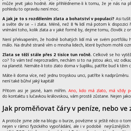
může jevit jako hodně. Ale přihlédneme-li k tomu, že je nás na pl
pohledu to opravdu není moc.
A jak je to s rozdělením zlata a bohatství v populaci?
Asi tuší
a světe div se – i zlata. Méně, než 8 % lidí má potom k dispozici 
vnímání toho, kolik zlata a v jaké formě by, dejme tomu, člověk z o
Není překvapením, že hodně bohatých lidí má ve svém portfóliu h
málo. Na druhé straně vím o mnoha lidech, které bychom mohli označ
Zlata se těží stále přes 2 tisíce tun ročně.
Celkově se ho vytěž
co? To vám teď neprozradím, nechám si to na jistou akci, viz odka
na planetě. Nemáte-li toto zlato doma v šuplíku, patříte buď k těm c
Máte-li doma více, než jednu troyskou unci, patříte k nadprůměr
není také bůhví jaký kapitál!
Přitom asi je jasné, kam mířím.
Ano, kdo má zlato, má vždy pe
do kontaktu s lučavkou královskou, vám prostě zůstane. Nejen jako u
Jak proměňovat čáry v peníze, nebo ve z
A protože jsme zde na blogu o burze, povězme si ještě něco o to
nejen v rámci fyzického vypořádání, ale i v podobě nejrůznějšíc