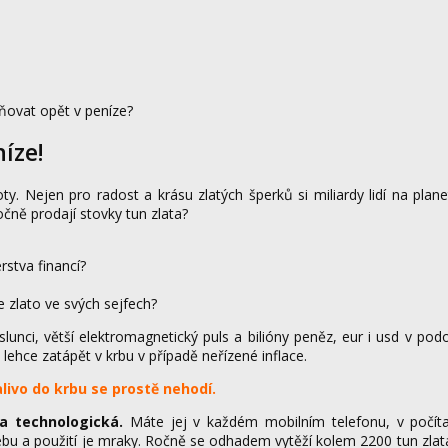
ěňovat opět v peníze?
íze!
. Nejen pro radost a krásu zlatých šperků si miliardy lidí na plan
očně prodají stovky tun zlata?
rstva financí?
zlato ve svých sejfech?
slunci, větší elektromagnetický puls a bilióny peněz, eur i usd v pod
ehce zatápět v krbu v případě neřízené inflace.
livo do krbu se prostě nehodí.
a technologická.
Máte jej v každém mobilním telefonu, v počítačí
třebu a použití je mraky. Ročně se odhadem vytěží kolem 2200 tun zla