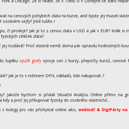
rk a Chicago. Že si říkáte, že v Tokiu či v Londýně se zlato nepař
ávat na cenových pohybech zlata na burze, aniž byste jej museli vlast
osobními sejfy? Jistě tušíte..!
, či prodeje? Jak je to s cenou zlata v USD a jak v EUR? Kolik si 
yzických cihliček zlata?
proč jej rozdává? Proč vlastně nemít doma pár opravdu hodnotných kou
do šuplíku
využít grafy
vývoje cen z burzy, přepočty kurzů, cenové f
lské? Jak je to s režimem DPH, nákladů, kde nakupovat..?
!
y? Jakože bychom si přidali Situační Analýzu Online přímo na gr
a kdy a proč jej přikupovat fyzicky do osobního vlastnictví…
s kolegy pro vás přichystal online akci,
webinář & DigiPárty n