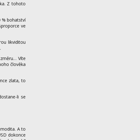
ěka. Z tohoto
0 % bohatství
isproporce ve
u likviditou
.
ozměru… Víte
noho člověka
ce zlata, to
ostane-li se
omodita. A to
/USD dokonce