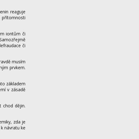
enin reaguje
 přítomnosti
ým iontům či
. Samozřejmě
efraudace či
opravdě musím
ácným prvkem.
lato základem
zemí v zásadě
t chod dějin.
emiky, zda je
 k návratu ke