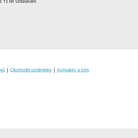
ž 15 let vzdělávání.
ajů
|
Obchodní podmínky
|
Kontakty a tým