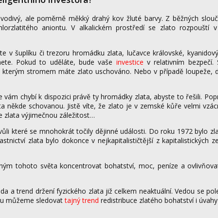
 vodivý, ale poměrně měkký drahý kov žluté barvy. Z běžných slouč
lorzlatitého aniontu. V alkalickém prostředí se zlato rozpouští v
v šuplíku či trezoru hromádku zlata, lučavce královské, kyanidov
hnete. Pokud to uděláte, bude vaše
investice
v relativním bezpečí
od kterým stromem máte zlato uschováno. Nebo v případě loupeže, d
 vám chybí k dispozici právě ty hromádky zlata, abyste to řešili. P
ta někde schovanou. Jistě víte, že zlato je v zemské kůře velmi vz
 ze zlata výjimečnou záležitost…
li které se mnohokrát točily dějinné události. Do roku 1972 bylo z
stnictví zlata bylo dokonce v nejkapitalističtější z kapitalistických 
cným tohoto světa koncentrovat bohatství, moc, peníze a ovlivňova
a a trend držení fyzického zlata již celkem neaktuální. Vedou se pol
 tomu můžeme sledovat
tajný trend
redistribuce zlatého bohatství i úvahy