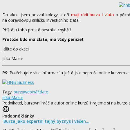
Do akce jsem pozval kolegy, kteří
mají rádi burzu i zlato
a pěkně 
na opravdovou cihličku investičního zlata!
Příště u toho prostě nesmíte chybět!
Protože kdo má zlato, má vždy peníze!
Jděte do akce!
Jirka Mazur
PS:
Potřebujete více informací a ještě jste neprošli online kurze
Tagy:
burza
webinář
zlato
Jirka Mazur
Podnikatel, burzovní hráč a autor online kurzů Hrajeme si na bur
Podobné články
Burza jako expertní tajný byznys i vášeň...