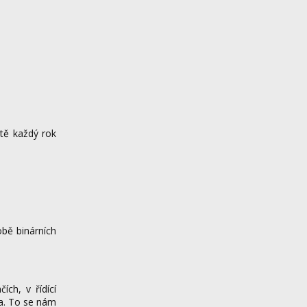
etě každý rok
obě binárních
ch, v řídící
ta. To se nám