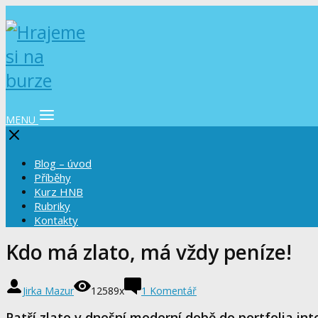
MENU
Blog – úvod
Příběhy
Kurz HNB
Rubriky
Kontakty
Kdo má zlato, má vždy peníze!
Jirka Mazur
12589x
1 Komentář
Patří zlato v dnešní moderní době do portfolia int