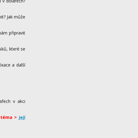
í v dolarech?
nit? Jak může
mám připravit
sků, které se
ixace a další
afech v akci
a téma >
její