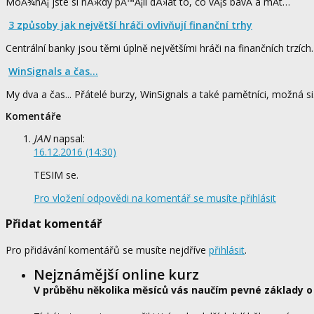
MoÅ¾nÃ¡ jste si nÄ›kdy pÅ™Ã¡li dÄ›lat to, co vÃ¡s bavÃ­ a mÃ­t…
3 způsoby jak největší hráči ovlivňují finanční trhy
Centrální banky jsou těmi úplně největšími hráči na finančních trzí
WinSignals a čas...
My dva a čas... Přátelé burzy, WinSignals a také pamětníci, možná s
Komentáře
JAN
napsal:
16.12.2016 (14:30)
TESIM se.
Pro vložení odpovědi na komentář se musíte přihlásit
Přidat komentář
Pro přidávání komentářů se musíte nejdříve
přihlásit
.
Nejznámější online kurz
V průběhu několika měsíců vás naučím pevné základy o