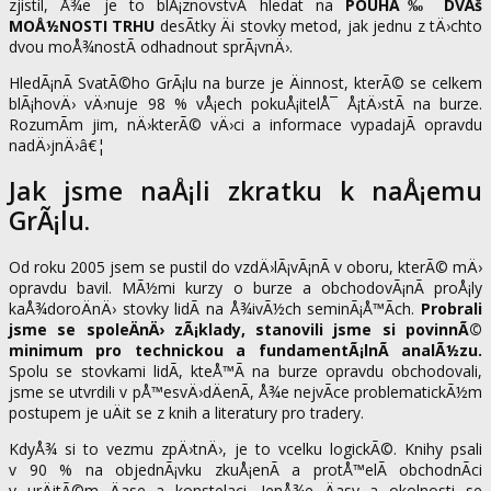
zjistil, Å¾e je to blÃ¡znovstvÃ­ hledat na
POUHÃ‰ DVÄš
MOÅ½NOSTI TRHU
desÃ­tky Äi stovky metod, jak jednu z tÄ›chto
dvou moÅ¾nostÃ­ odhadnout sprÃ¡vnÄ›.
HledÃ¡nÃ­ SvatÃ©ho GrÃ¡lu na burze je Äinnost, kterÃ© se celkem
blÃ¡hovÄ› vÄ›nuje 98 % vÅ¡ech pokuÅ¡itelÅ¯ Å¡tÄ›stÃ­ na burze.
RozumÃ­m jim, nÄ›kterÃ© vÄ›ci a informace vypadajÃ­ opravdu
nadÄ›jnÄ›â€¦
Jak jsme naÅ¡li zkratku k naÅ¡emu
GrÃ¡lu.
Od roku 2005 jsem se pustil do vzdÄ›lÃ¡vÃ¡nÃ­ v oboru, kterÃ© mÄ›
opravdu bavil. MÃ½mi kurzy o burze a obchodovÃ¡nÃ­ proÅ¡ly
kaÅ¾doroÄnÄ› stovky lidÃ­ na Å¾ivÃ½ch seminÃ¡Å™Ã­ch.
Probrali
jsme se spoleÄnÄ› zÃ¡klady, stanovili jsme si povinnÃ©
minimum pro technickou a fundamentÃ¡lnÃ­ analÃ½zu.
Spolu se stovkami lidÃ­, kteÅ™Ã­ na burze opravdu obchodovali,
jsme se utvrdili v pÅ™esvÄ›dÄenÃ­, Å¾e nejvÃ­ce problematickÃ½m
postupem je uÄit se z knih a literatury pro tradery.
KdyÅ¾ si to vezmu zpÄ›tnÄ›, je to vcelku logickÃ©. Knihy psali
v 90 % na objednÃ¡vku zkuÅ¡enÃ­ a protÅ™elÃ­ obchodnÃ­ci
v urÄitÃ©m Äase a konstelaci. JenÅ¾e Äasy a okolnosti se