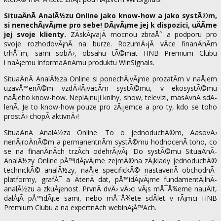
SituaÄnÃ­ AnalÃ½zu Online jako know-how a jako systÃ©m,
si nenechÃ¡vÃ¡me pro sebe! DÃ¡vÃ¡me jej k dispozici, uÄÃ­me
jej svoje klienty.
ZÃ­skÃ¡vajÃ­ mocnou zbraÅˆ a podporu pro
svoje rozhodovÃ¡nÃ­ na burze. RozumÄ›jÃ­ vÃ­ce finanÄnÃ­m
trhÅ¯m, sami sobÄ›, obsahu tÃ©mat HNB Premium Clubu
i naÅ¡emu informaÄnÃ­mu produktu WinSignals.
SituaÄnÃ­ AnalÃ½za Online si ponechÃ¡vÃ¡me prozatÃ­m v naÅ¡em
uzavÅ™enÃ©m vzdÄ›lÃ¡vacÃ­m systÃ©mu, v ekosystÃ©mu
naÅ¡eho know-how. NeplÃ¡nuji knihy, show, televizi, masÃ­vnÃ­ sdÃ­
lenÃ­. Je to know-how pouze pro zÃ¡jemce a pro ty, kdo se toho
prostÄ› chopÃ­ aktivnÄ›!
SituaÄnÃ­ AnalÃ½za Online. To o jednoduchÃ©m, ÄasovÄ›
nenÃ¡roÄnÃ©m a permanentnÃ­m systÃ©mu hodnocenÃ­ toho, co
se na finanÄnÃ­ch trzÃ­ch odehrÃ¡vÃ¡. Do systÃ©mu SituaÄnÃ­
AnalÃ½zy Online pÅ™idÃ¡vÃ¡me zejmÃ©na zÃ¡klady jednoduchÃ©
technickÃ© analÃ½zy, naÅ¡e specifickÃ© nastavenÃ­ obchodnÃ­
platformy, grafÅ¯ a ÄtenÃ­ dat, pÅ™idÃ¡vÃ¡me fundamentÃ¡lnÃ­
analÃ½zu a zkuÅ¡enost. PrvnÃ­ dvÄ› vÄ›ci vÃ¡s mÅ¯Å¾eme nauÄit,
dalÅ¡Ã­ pÅ™idÃ¡te sami, nebo mÅ¯Å¾ete sdÃ­let v rÃ¡mci HNB
Premium Clubu a na expertnÃ­ch webinÃ¡Å™Ã­ch.