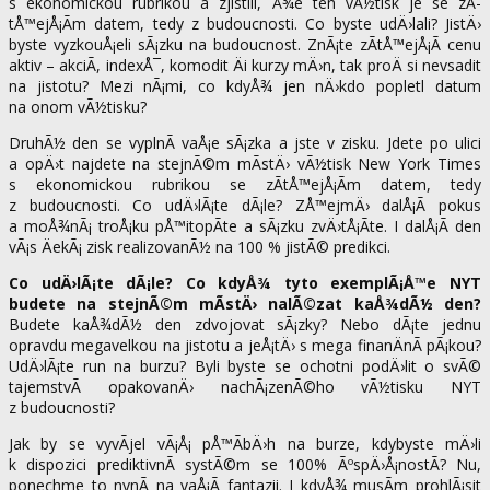
s ekonomickou rubrikou a zjistili, Å¾e ten vÃ½tisk je se zÃ­
tÅ™ejÅ¡Ã­m datem, tedy z budoucnosti. Co byste udÄ›lali? JistÄ›
byste vyzkouÅ¡eli sÃ¡zku na budoucnost. ZnÃ¡te zÃ­tÅ™ejÅ¡Ã­ cenu
aktiv – akciÃ­, indexÅ¯, komodit Äi kurzy mÄ›n, tak proÄ si nevsadit
na jistotu? Mezi nÃ¡mi, co kdyÅ¾ jen nÄ›kdo popletl datum
na onom vÃ½tisku?
DruhÃ½ den se vyplnÃ­ vaÅ¡e sÃ¡zka a jste v zisku. Jdete po ulici
a opÄ›t najdete na stejnÃ©m mÃ­stÄ› vÃ½tisk New York Times
s ekonomickou rubrikou se zÃ­tÅ™ejÅ¡Ã­m datem, tedy
z budoucnosti. Co udÄ›lÃ¡te dÃ¡le? ZÅ™ejmÄ› dalÅ¡Ã­ pokus
a moÅ¾nÃ¡ troÅ¡ku pÅ™itopÃ­te a sÃ¡zku zvÄ›tÅ¡Ã­te. I dalÅ¡Ã­ den
vÃ¡s ÄekÃ¡ zisk realizovanÃ½ na 100 % jistÃ© predikci.
Co udÄ›lÃ¡te dÃ¡le? Co kdyÅ¾ tyto exemplÃ¡Å™e NYT
budete na stejnÃ©m mÃ­stÄ› nalÃ©zat kaÅ¾dÃ½ den?
Budete kaÅ¾dÃ½ den zdvojovat sÃ¡zky? Nebo dÃ¡te jednu
opravdu megavelkou na jistotu a jeÅ¡tÄ› s mega finanÄnÃ­ pÃ¡kou?
UdÄ›lÃ¡te run na burzu? Byli byste se ochotni podÄ›lit o svÃ©
tajemstvÃ­ opakovanÄ› nachÃ¡zenÃ©ho vÃ½tisku NYT
z budoucnosti?
Jak by se vyvÃ­jel vÃ¡Å¡ pÅ™Ã­bÄ›h na burze, kdybyste mÄ›li
k dispozici prediktivnÃ­ systÃ©m se 100% ÃºspÄ›Å¡nostÃ­? Nu,
ponechme to nynÃ­ na vaÅ¡Ã­ fantazii. I kdyÅ¾ musÃ­m prohlÃ¡sit