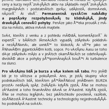
ceny a kurzy nejrÅ¯znÄ›jÅ¡Ã­ch aktiv na zÃ¡kladÄ› nejrÅ¯znÄ›jÅ¡Ã­ch
marginÃ¡lnÃ­ch i podstatnÃ½ch zprÃ¡v, udÃ¡lostÃ­, domnÄ›nek,
nÃ¡zorÅ¯ Äi vlivÅ¯.
PermanentnÃ­ systÃ©m nabÃ­dky
a poptÃ¡vky rozpohybovÃ¡vÃ¡ tu klidnÄ›jÅ¡Ã­, jindy
dravÄ›jÅ¡Ã­ cenovÃ© pohyby
. PenÃ­ze jako Å™eka proudÃ­ z mÃ­
sta na mÃ­sto, aktiva mÄ›nÃ­ majitele.
SvÄ›t, kterÃ½ z venku a z pohledu mÃ©diÃ­, komentÃ¡torÅ¯ Äi
expertÅ¯ v bÃ­lÃ½ch lÃ­meÄcÃ­ch vypadÃ¡ zdÃ¡nlivÄ› poklidnÄ›
a nezÃ¡Å¾ivnÄ›, ale uvnitÅ™ to klokotÃ¡ Äi vÅ™e jako ve
Å¾havÃ©m gigantickÃ©m kotli, sopce. Po vÄ›tÅ¡inu Äasu se toho
dÄ›je zdÃ¡nlivÄ› mÃ¡lo a v jinÃ½ch okamÅ¾icÃ­ch se odehrÃ¡vajÃ­
divokÃ© akce a pohyby pÅ™ipomÃ­najÃ­cÃ­ bouÅ™i Äi turbulence
na slunci.
Pro vÄ›tÅ¡inu lidÃ­ je burza a vÅ¡e kolem nÃ­ tabu.
Pro jinÃ©
lidi je to vÃ½zva a pokuÅ¡enÃ­. Ano, je jistÃ¡ skupiny vÃ­ce
podnikavÃ½ch lidÃ­, kterÃ½m pÅ™Ã­leÅ¾itost jmÃ©nem BURZA
prostÄ› nedÃ¡vÃ¡ spÃ¡t. ZvlÃ¡Å¡tÄ› kdyÅ¾ zjistÃ­, Å¾e se mohou
zÃºÄastnit a toho finanÄnÃ­ho dÄ›nÃ­ se ÃºÄastnit. KdyÅ¾ zjistÃ­,
Å¾e se mohou legÃ¡lnÄ›, bez jakÃ½chkoliv povolenÃ­, razÃ­tek,
sloÅ¾itostÃ­ ÃºÄastnit technicky a technologicky nejjednoduÅ¡Å¡Ã­
ho podnikÃ¡nÃ­ na svÄ›tÄ›.