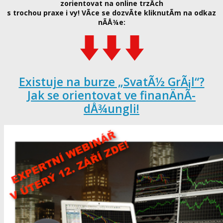
zorientovat na online trzÃ­ch
s trochou praxe i vy! VÃ­ce se dozvÃ­te kliknutÃ­m na odkaz
nÃ­Å¾e:
Existuje na burze „SvatÃ½ GrÃ¡l“?
Jak se orientovat ve finanÄnÃ­
dÅ¾ungli!