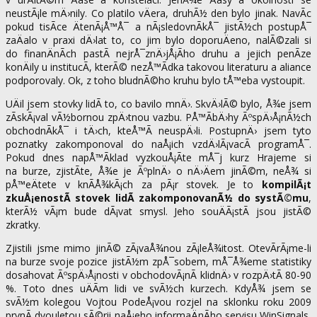
neustÃ¡le mÄ›nily. Co platilo vÄera, druhÃ½ den bylo jinak. NavÃ­c
pokud tisÃ­ce ÄtenÃ¡Å™Å¯ a nÃ¡sledovnÃ­kÅ¯ jistÃ½ch postupÅ¯
zaÄalo v praxi dÄ›lat to, co jim bylo doporuÄeno, nalÃ©zali si
do finanÄnÃ­ch pastÃ­ nejrÅ¯znÄ›jÅ¡Ã­ho druhu a jejich penÃ­ze
konÄily u institucÃ­, kterÃ© nezÅ™Ã­dka takovou literaturu a aliance
podporovaly. Ok, z toho bludnÃ©ho kruhu bylo tÅ™eba vystoupit.
UÄil jsem stovky lidÃ­ to, co bavilo mnÄ›. SkvÄ›lÃ© bylo, Å¾e jsem
zÃ­skÃ¡val vÃ½bornou zpÄ›tnou vazbu. PÅ™Ã­bÄ›hy ÃºspÄ›Å¡nÃ½ch
obchodnÃ­kÅ¯ i tÄ›ch, kteÅ™Ã­ neuspÄ›li. PostupnÄ› jsem tyto
poznatky zakomponoval do naÅ¡ich vzdÄ›lÃ¡vacÃ­ programÅ¯.
Pokud dnes napÅ™Ã­klad vyzkouÅ¡Ã­te mÅ¯j kurz Hrajeme si
na burze, zjistÃ­te, Å¾e je ÃºplnÄ› o nÄ›Äem jinÃ©m, neÅ¾ si
pÅ™eÄtete v knÃ­Å¾kÃ¡ch za pÃ¡r stovek. Je to
kompilÃ¡t
zkuÅ¡enostÃ­ stovek lidÃ­ zakomponovanÃ½ do systÃ©mu
,
kterÃ½ vÃ¡m bude dÃ¡vat smysl. Jeho souÄÃ¡stÃ­ jsou jistÃ©
zkratky.
Zjistili jsme mimo jinÃ© zÃ¡vaÅ¾nou zÃ¡leÅ¾itost. OtevÃ­rÃ¡me-li
na burze svoje pozice jistÃ½m zpÅ¯sobem, mÅ¯Å¾eme statistiky
dosahovat ÃºspÄ›Å¡nosti v obchodovÃ¡nÃ­ klidnÄ› v rozpÄ›tÃ­ 80-90
%. Toto dnes uÄÃ­m lidi ve svÃ½ch kurzech. KdyÅ¾ jsem se
svÃ½m kolegou Vojtou PodeÅ¡vou rozjel na sklonku roku 2009
prvnÃ­ dvouletou sÃ©rii naÅ¡eho informaÄnÃ­ho servisu WinSignals,