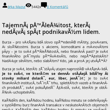
Jirka Mazur
5442x
0 Komentářů
TajemnÃ¡ pÅ™Ã­leÅ¾itost, kterÃ¡
nedÃ¡vÃ¡ spÃ¡t podnikavÃ½m lidem.
Burza – pro vÄ›tÅ¡inu lidÃ­ slovo opÅ™edenÃ© mÃ½ty, povÄ›rami,
Äi sloÅ¾itostmi. Burza s akciemi, komoditami a mÄ›novÃ½mi
pÃ¡ry – je to svÄ›t pÅ™Ã­leÅ¾itostÃ­, nebo finanÄnÃ­ past? Je svÄ›t
finanÄnÃ­ho prÅ¯myslu pÅ™Ã­vÄ›tivÃ½, nebo nepÅ™Ã¡telskÃ½?
NadÄ›luje silnÃ½m, nebo slabÃ½m? Kdo, jak a proÄ jej utvÃ¡Å™Ã­?
Burza je svÄ›t, kterÃ½ zÅ¯stÃ¡vÃ¡ utajen naprostÃ© vÄ›tÅ¡inÄ› lidÃ­.
Je to svÄ›t, ve kterÃ©m se dennÄ› otÃ¡ÄejÃ­ biliÃ³ny Äi
stovky miliard dolarÅ¯, eur, liber, jenÅ¯
â€¦ Je to svÄ›t
finanÄnÃ­ch institucÃ­, tvÅ¯rcÅ¯ trhu, spletitÃ½ch vazeb a finanÄnÃ­
ch produktÅ¯, svÄ›t pokuÅ¡itelÅ¯ Å¡tÄ›stÃ­, svÄ›t, kterÃ½ je obtÃ­
Å¾nÄ› uchopitelnÃ½.
KaÅ¾dÃ½ den, kaÅ¾dou hodinu, kaÅ¾dou minutu se odehrÃ¡vajÃ­
v systÃ©mu burz finanÄnÃ­ transakce v neskuteÄnÃ½ch objemech
penÄ›z. KaÅ¾dÃ½ den, kaÅ¾dou hodinu Äi minutu se vyvÃ­jejÃ­