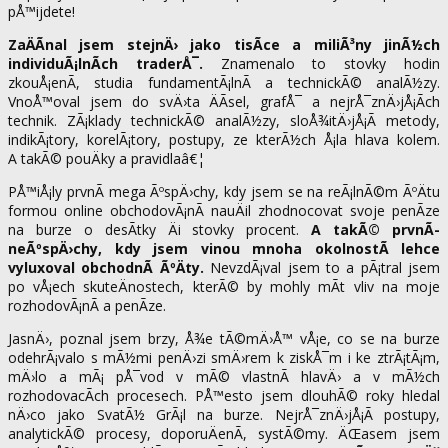
pÅ™ijdete!
ZaÄÃ­nal jsem stejnÄ› jako tisÃ­ce a miliÃ³ny jinÃ½ch
individuÃ¡lnÃ­ch traderÅ¯.
Znamenalo to stovky hodin
zkouÅ¡enÃ­, studia fundamentÃ¡lnÃ­ a technickÃ© analÃ½zy.
VnoÅ™oval jsem do svÄ›ta ÄÃ­sel, grafÅ¯ a nejrÅ¯znÄ›jÅ¡Ã­ch
technik. ZÃ¡klady technickÃ© analÃ½zy, sloÅ¾itÄ›jÅ¡Ã­ metody,
indikÃ¡tory, korelÃ¡tory, postupy, ze kterÃ½ch Å¡la hlava kolem.
A takÃ© pouÄky a pravidlaâ€¦
PÅ™iÅ¡ly prvnÃ­ mega ÃºspÄ›chy, kdy jsem se na reÃ¡lnÃ©m ÃºÄtu
formou online obchodovÃ¡nÃ­ nauÄil zhodnocovat svoje penÃ­ze
na burze o desÃ­tky Äi stovky procent.
A takÃ© prvnÃ­
neÃºspÄ›chy, kdy jsem vinou mnoha okolnostÃ­ lehce
vyluxoval obchodnÃ­ ÃºÄty.
NevzdÃ¡val jsem to a pÃ¡tral jsem
po vÅ¡ech skuteÄnostech, kterÃ© by mohly mÃ­t vliv na moje
rozhodovÃ¡nÃ­ a penÃ­ze.
JasnÄ›, poznal jsem brzy, Å¾e tÃ©mÄ›Å™ vÅ¡e, co se na burze
odehrÃ¡valo s mÃ½mi penÄ›zi smÄ›rem k ziskÅ¯m i ke ztrÃ¡tÃ¡m,
mÄ›lo a mÃ¡ pÅ¯vod v mÃ© vlastnÃ­ hlavÄ› a v mÃ½ch
rozhodovacÃ­ch procesech. PÅ™esto jsem dlouhÃ© roky hledal
nÄ›co jako SvatÃ½ GrÃ¡l na burze. NejrÅ¯znÄ›jÅ¡Ã­ postupy,
analytickÃ© procesy, doporuÄenÃ­, systÃ©my. ÄŒasem jsem