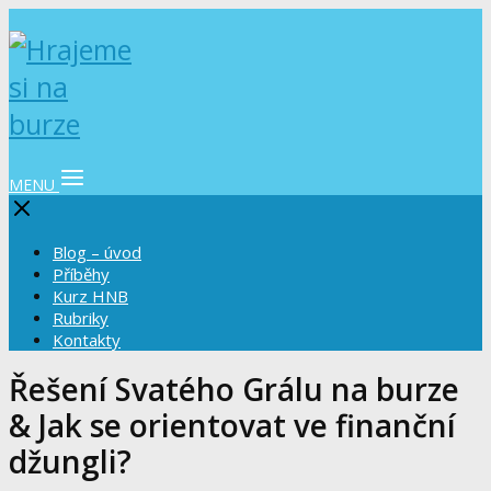
MENU
Blog – úvod
Příběhy
Kurz HNB
Rubriky
Kontakty
Řešení Svatého Grálu na burze
& Jak se orientovat ve finanční
džungli?