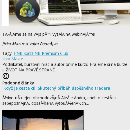
TÄ›Å¡Ã­me se na vÃ¡s pÅ™i vysÃ­lÃ¡nÃ­ webinÃ¡Å™e!
Jirka Mazur a Vojta PodeÅ¡va.
Tagy:
HNB kurz
HNB Premium Club
Jirka Mazur
Podnikatel, burzovní hráč a autor online kurzů Hrajeme si na burze
a ŽIVOT NA PRAVÉ STRANĚ
Podobné články
Když je cesta cíl. Skutečný příběh úspěšného tradera
Å½ivotnÃ­ nejen obchodovÃ¡nÃ­ AleÅ¡e Andra, aneb o cestÄ› k
sebepoznÃ¡nÃ­, dosaÅ¾enÃ­ vytouÅ¾enÃ½ch…