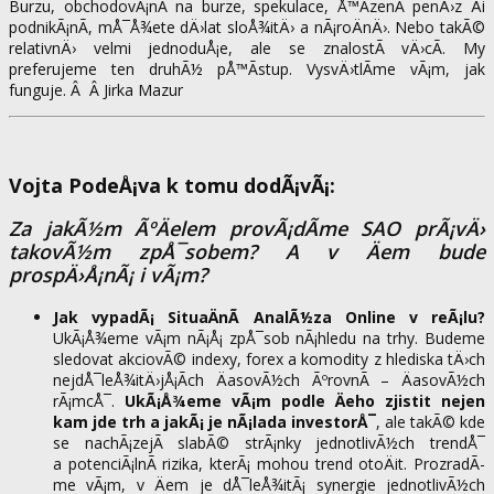
Burzu, obchodovÃ¡nÃ­ na burze, spekulace, Å™Ã­zenÃ­ penÄ›z Äi
podnikÃ¡nÃ­, mÅ¯Å¾ete dÄ›lat sloÅ¾itÄ› a nÃ¡roÄnÄ›. Nebo takÃ©
relativnÄ› velmi jednoduÅ¡e, ale se znalostÃ­ vÄ›cÃ­. My
preferujeme ten druhÃ½ pÅ™Ã­stup. VysvÄ›tlÃ­me vÃ¡m, jak
funguje. Â Â Jirka Mazur
Vojta PodeÅ¡va k tomu dodÃ¡vÃ¡:
Za jakÃ½m ÃºÄelem provÃ¡dÃ­me SAO prÃ¡vÄ›
takovÃ½m zpÅ¯sobem? A v Äem bude
prospÄ›Å¡nÃ¡ i vÃ¡m?
Jak vypadÃ¡ SituaÄnÃ­ AnalÃ½za Online v reÃ¡lu?
UkÃ¡Å¾eme vÃ¡m nÃ¡Å¡ zpÅ¯sob nÃ¡hledu na trhy. Budeme
sledovat akciovÃ© indexy, forex a komodity z hlediska tÄ›ch
nejdÅ¯leÅ¾itÄ›jÅ¡Ã­ch ÄasovÃ½ch ÃºrovnÃ­ – ÄasovÃ½ch
rÃ¡mcÅ¯.
UkÃ¡Å¾eme vÃ¡m podle Äeho zjistit nejen
kam jde trh a jakÃ¡ je nÃ¡lada investorÅ¯
, ale takÃ© kde
se nachÃ¡zejÃ­ slabÃ© strÃ¡nky jednotlivÃ½ch trendÅ¯
a potenciÃ¡lnÃ­ rizika, kterÃ¡ mohou trend otoÄit. ProzradÃ­
me vÃ¡m, v Äem je dÅ¯leÅ¾itÃ¡ synergie jednotlivÃ½ch