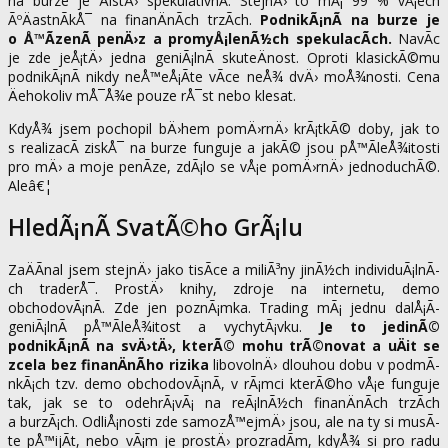
na burze je ÄistÄ› spekulativnÃ­. StejnÄ› to mÃ¡ 99 % vÅ¡ech
ÃºÄastnÃ­kÅ¯ na finanÄnÃ­ch trzÃ­ch.
PodnikÃ¡nÃ­ na burze je
o Å™Ã­zenÃ­ penÄ›z a promyÅ¡lenÃ½ch spekulacÃ­ch.
NavÃ­c
je zde jeÅ¡tÄ› jedna geniÃ¡lnÃ­ skuteÄnost. Oproti klasickÃ©mu
podnikÃ¡nÃ­ nikdy neÅ™eÅ¡Ã­te vÃ­ce neÅ¾ dvÄ› moÅ¾nosti. Cena
Äehokoliv mÅ¯Å¾e pouze rÅ¯st nebo klesat.
KdyÅ¾ jsem pochopil bÄ›hem pomÄ›rnÄ› krÃ¡tkÃ© doby, jak to
s realizacÃ­ ziskÅ¯ na burze funguje a jakÃ© jsou pÅ™Ã­leÅ¾itosti
pro mÄ› a moje penÃ­ze, zdÃ¡lo se vÅ¡e pomÄ›rnÄ› jednoduchÃ©.
Aleâ€¦
HledÃ¡nÃ­ SvatÃ©ho GrÃ¡lu
ZaÄÃ­nal jsem stejnÄ› jako tisÃ­ce a miliÃ³ny jinÃ½ch individuÃ¡lnÃ­
ch traderÅ¯. ProstÄ› knihy, zdroje na internetu, demo
obchodovÃ¡nÃ­. Zde jen poznÃ¡mka. Trading mÃ¡ jednu dalÅ¡Ã­
geniÃ¡lnÃ­ pÅ™Ã­leÅ¾itost a vychytÃ¡vku.
Je to jedinÃ©
podnikÃ¡nÃ­ na svÄ›tÄ›, kterÃ© mohu trÃ©novat a uÄit se
zcela bez finanÄnÃ­ho rizika
libovolnÄ› dlouhou dobu v podmÃ­
nkÃ¡ch tzv. demo obchodovÃ¡nÃ­, v rÃ¡mci kterÃ©ho vÅ¡e funguje
tak, jak se to odehrÃ¡vÃ¡ na reÃ¡lnÃ½ch finanÄnÃ­ch trzÃ­ch
a burzÃ¡ch. OdliÅ¡nosti zde samozÅ™ejmÄ› jsou, ale na ty si musÃ­
te pÅ™ijÃ­t, nebo vÃ¡m je prostÄ› prozradÃ­m, kdyÅ¾ si pro radu