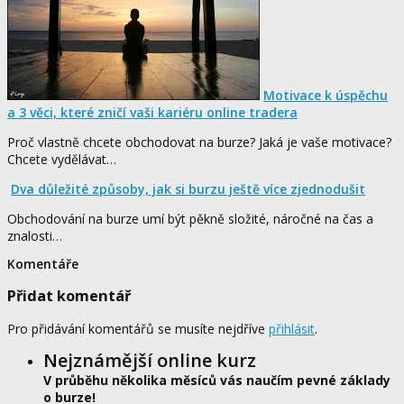
Motivace k úspěchu
a 3 věci, které zničí vaši kariéru online tradera
Proč vlastně chcete obchodovat na burze? Jaká je vaše motivace?
Chcete vydělávat…
Dva důležité způsoby, jak si burzu ještě více zjednodušit
Obchodování na burze umí být pěkně složité, náročné na čas a
znalosti…
Komentáře
Přidat komentář
Pro přidávání komentářů se musíte nejdříve
přihlásit
.
Nejznámější online kurz
V průběhu několika měsíců vás naučím pevné základy
o burze!