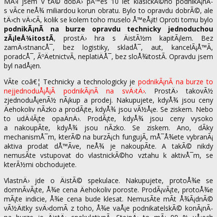
MÄ›l jsem v tÃ© dobÄ› pÅ™es 10 let klasickÃ©ho podnikÃ¡nÃ­
s vÃ­ce neÅ¾ miliardou korun obratu. Bylo to opravdu dobrÃ©, ale
tÄ›ch vÄ›cÃ­, kolik se kolem toho muselo Å™eÅ¡it! Oproti tomu bylo
podnikÃ¡nÃ­ na burze opravdu technicky jednoduchou
zÃ¡leÅ¾itostÃ­
, prostÄ› hra s ÄistÃ½m kapitÃ¡lem. Bez
zamÄ›stnancÅ¯, bez logistiky, skladÅ¯, aut, kancelÃ¡Å™Ã­,
poradcÅ¯, ÃºÄetnictvÃ­, neplatiÄÅ¯, bez sloÅ¾itostÃ­. Opravdu jsem
byl nadÅ¡en.
VÃ­te coâ€¦ Technicky a technologicky je
podnikÃ¡nÃ­ na burze to
nejjednoduÅ¡Å¡Ã­ podnikÃ¡nÃ­ na svÄ›tÄ›
. ProstÄ› takovÃ½
zjednoduÅ¡enÃ½ nÃ¡kup a prodej. Nakupujete, kdyÅ¾ jsou ceny
Äehokoliv nÃ­zko a prodÃ¡te, kdyÅ¾ jsou vÃ½Å¡e. Se ziskem. Nebo
to udÄ›lÃ¡te opaÄnÄ›. ProdÃ¡te, kdyÅ¾ jsou ceny vysoko
a nakoupÃ­te, kdyÅ¾ jsou nÃ­zko. Se ziskem. Ano, dÃ­ky
mechanismÅ¯m, kterÃ© na burzÃ¡ch fungujÃ­, mÅ¯Å¾ete vybranÃ¡
aktiva prodat dÅ™Ã­ve, neÅ¾ je nakoupÃ­te. A takÃ© nikdy
nemusÃ­te vstupovat do vlastnickÃ©ho vztahu k aktivÅ¯m, se
kterÃ½mi obchodujete.
VlastnÄ› jde o ÄistÃ© spekulace. Nakupujete, protoÅ¾e se
domnÃ­vÃ¡te, Å¾e cena Äehokoliv poroste. ProdÃ¡vÃ¡te, protoÅ¾e
mÃ¡te indicie, Å¾e cena bude klesat. NemusÃ­te mÃ­t Å¾Ã¡dnÃ©
vÃ½Äitky svÄ›domÃ­ z toho, Å¾e vaÅ¡e podnikatelskÃ© konÃ¡nÃ­