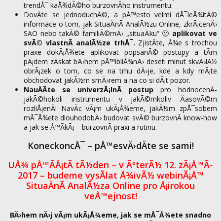
trendÅ¯ kaÅ¾dÃ©ho burzovnÃ­ho instrumentu.
DovÃ­te se jednoduchÃ©, a pÅ™esto velmi dÅ¯leÅ¾itÃ©
informace o tom, jak SituaÄnÃ­ AnalÃ½zu Online, zkrÃ¡cenÄ›
SAO nebo takÃ© familiÃ©rnÄ› „situaÄku“ 🙂
aplikovat ve
svÃ© vlastnÃ­ analÃ½ze trhÅ¯.
ZjistÃ­te, Å¾e s trochou
praxe dokÃ¡Å¾ete aplikovat popsanÃ© postupy a tÃ­m
pÃ¡dem zÃ­skat bÄ›hem pÅ™ibliÅ¾nÄ› deseti minut skvÄ›lÃ½
obrÃ¡zek o tom, co se na trhu dÄ›je, kde a kdy mÃ¡te
obchodovat jakÃ½m smÄ›rem a na co si dÃ¡t pozor.
NauÄÃ­te se univerzÃ¡lnÃ­ postup
pro hodnocenÃ­
jakÃ©hokoli instrumentu v jakÃ©mkoliv ÄasovÃ©m
rozliÅ¡enÃ­! NavÃ­c vÃ¡m ukÃ¡Å¾eme, jakÃ½m zpÅ¯sobem
mÅ¯Å¾ete dlouhodobÄ› budovat svÃ© burzovnÃ­ know-how
a jak se Å™Ã­kÃ¡ – burzovnÃ­ praxi a rutinu.
KoneckoncÅ¯ – pÅ™esvÄ›dÄte se sami!
UÅ¾ pÅ™Ã­Å¡tÃ­ tÃ½den – v ÃºterÃ½ 12. zÃ¡Å™Ã­
2017 – budeme vysÃ­lat Å¾ivÃ½ webinÃ¡Å™
SituaÄnÃ­ AnalÃ½za Online pro Å¡irokou
veÅ™ejnost!
BÄ›hem nÄ›j vÃ¡m ukÃ¡Å¾eme, jak se mÅ¯Å¾ete snadno