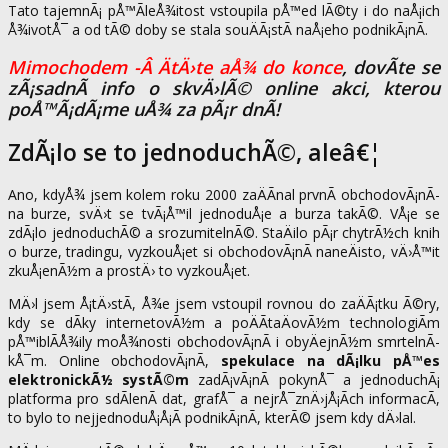
Tato tajemnÃ¡ pÅ™Ã­leÅ¾itost vstoupila pÅ™ed lÃ©ty i do naÅ¡ich
Å¾ivotÅ¯ a od tÃ© doby se stala souÄÃ¡stÃ­ naÅ¡eho podnikÃ¡nÃ­.
Mimochodem -Â ÄtÄ›te aÅ¾ do konce
, dovÃ­te se
zÃ¡sadnÃ­ info o skvÄ›lÃ© online akci, kterou
poÅ™Ã¡dÃ¡me uÅ¾ za pÃ¡r dnÃ­!
ZdÃ¡lo se to jednoduchÃ©, aleâ€¦
Ano, kdyÅ¾ jsem kolem roku 2000 zaÄÃ­nal prvnÃ­ obchodovÃ¡nÃ­
na burze, svÄ›t se tvÃ¡Å™il jednoduÅ¡e a burza takÃ©. VÅ¡e se
zdÃ¡lo jednoduchÃ© a srozumitelnÃ©. StaÄilo pÃ¡r chytrÃ½ch knih
o burze, tradingu, vyzkouÅ¡et si obchodovÃ¡nÃ­ naneÄisto, vÄ›Å™it
zkuÅ¡enÃ½m a prostÄ› to vyzkouÅ¡et.
MÄ›l jsem Å¡tÄ›stÃ­, Å¾e jsem vstoupil rovnou do zaÄÃ¡tku Ã©ry,
kdy se dÃ­ky internetovÃ½m a poÄÃ­taÄovÃ½m technologiÃ­m
pÅ™iblÃ­Å¾ily moÅ¾nosti obchodovÃ¡nÃ­ i obyÄejnÃ½m smrtelnÃ­
kÅ¯m. Online obchodovÃ¡nÃ­,
spekulace na dÃ¡lku pÅ™es
elektronickÃ½ systÃ©m
zadÃ¡vÃ¡nÃ­ pokynÅ¯ a jednoduchÃ¡
platforma pro sdÃ­lenÃ­ dat, grafÅ¯ a nejrÅ¯znÄ›jÅ¡Ã­ch informacÃ­,
to bylo to nejjednoduÅ¡Å¡Ã­ podnikÃ¡nÃ­, kterÃ© jsem kdy dÄ›lal.