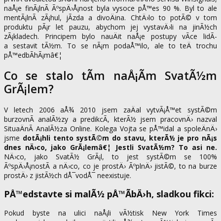
naÅ¡e finÃ¡lnÃ­ ÃºspÄ›Å¡nost byla vysoce pÅ™es 90 %. Byl to ale
mentÃ¡lnÃ­ zÃ¡hul, jÃ­zda a divoÄina. ChtÄ›lo to potÃ© v tom
produktu pÃ¡r let pauzu, abychom jej vystavÄ›li na jinÃ½ch
zÃ¡kladech. Principem bylo nauÄit naÅ¡e postupy vÃ­ce lidÃ­
a sestavit tÃ½m. To se nÃ¡m podaÅ™ilo, ale to teÄ trochu
pÅ™edbÃ­hÃ¡mâ€¦
Co se stalo tÃ­m naÅ¡Ã­m SvatÃ½m
GrÃ¡lem?
V letech 2006 aÅ¾ 2010 jsem zaÄal vytvÃ¡Å™et systÃ©m
burzovnÃ­ analÃ½zy a predikcÃ­, kterÃ½ jsem pracovnÄ› nazval
SituaÄnÃ­ AnalÃ½za Online. Kolega Vojta se pÅ™idal a spoleÄnÄ›
jsme
dotÃ¡hli tento systÃ©m do stavu, kterÃ½ je pro nÃ¡s
dnes nÄ›co, jako GrÃ¡lemâ€¦ Jestli SvatÃ½m? To asi ne.
NÄ›co, jako SvatÃ½ GrÃ¡l, to jest systÃ©m se 100%
ÃºspÄ›Å¡nostÃ­ a nÄ›co, co je prostÄ› ÃºplnÄ› jistÃ©, to na burze
prostÄ› z jistÃ½ch dÅ¯vodÅ¯ neexistuje.
PÅ™edstavte si malÃ½ pÅ™Ã­bÄ›h, sladkou fikci:
Pokud byste na ulici naÅ¡li vÃ½tisk New York Times