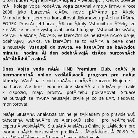
o tom bude nÃ¡Å¡ nejbliÅ¾Å¡Ã­ expertnÃ­ webinÃ¡Å™, kterÃ½ povede
mÅ¯j kolega Vojta PodeÅ¡va. Vojta zaÄÃ­nal v mojÃ­ firmÄ› v roce
2008 jako burzovnÃ­ elÃ©v, novic pÅ™Ã­mo po Å¡kole.
Mimochodem jsem mu konzultoval diplomovou prÃ¡ci na tÃ©ma
FOREX. ProstÄ› jel burzu jiÅ¾ od Å¡koly. Vstoupil do Å™eky, ze
kterÃ© se nechce vystupovat, pokud funguje. Vstoupil do svÄ›ta,
kterÃ½ je akÄnÃ­, Å¾ivÃ½, ve kterÃ©m se neustÃ¡le nÄ›co dÄ›je,
odehrÃ¡vÃ¡. SvÄ›ta, ve kterÃ©m se to vaÅ™Ã­ a peÄe dnes
a neustÃ¡le.
Vstoupil do svÄ›ta, ve kterÃ©m se kaÅ¾dou
minutu, hodinu Äi den odehrÃ¡vajÃ­ tisÃ­ce burzovnÃ­ch
pÅ™Ã­bÄ›hÅ¯ a akcÃ­.
Dnes Vojta vede nÃ¡Å¡ HNB Premium Club, coÅ¾ je
permanentnÃ­ online vzdÄ›lÃ¡vacÃ­ program pro naÅ¡e
klienty.
VÄ›tÅ¡ina z nich zaÄÃ­nala prÃ¡vÄ› kurzem Hrajeme si
na burze. Ale kurz jednoho dne skonÄÃ­ a i kdyÅ¾ je trvale
k dispozici, majÃ­ prostÄ› potÅ™ebu pokraÄovat. Situace
na burzÃ¡ch se mÄ›nÃ­ neustÃ¡le, stÃ¡le je co se uÄit, sledovat,
monitorovat.
NaÅ¡e SituaÄnÃ­ AnalÃ½za Online je zÃ¡kladem pro pravidelnÃ©
tÃ½dennÃ­ webinÃ¡Å™e ve ÄlenskÃ© sekci i pro veÅ™ejnÃ©
expertnÃ­ webinÃ¡Å™e. SituaÄnÃ­ AnalÃ½za Online je zÃ¡kladem pro
tvorbu naÅ¡ich burzovnÃ­ch predikcÃ­ s ÃºspÄ›Å¡nostÃ­ 70-90 %,
kterÃ© mÅ¯Å¾ete znÃ¡t pod nÃ¡zvem WinSignals.