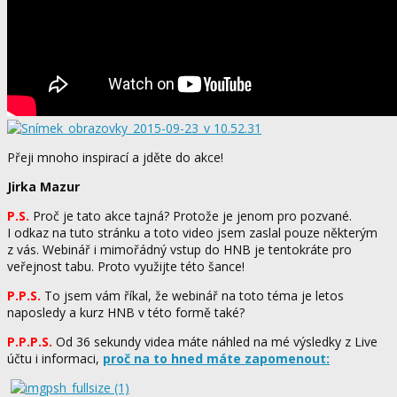
Přeji mnoho inspirací a jděte do akce!
Jirka Mazur
P.S.
Proč je tato akce tajná? Protože je jenom pro pozvané.
I odkaz na tuto stránku a toto video jsem zaslal pouze některým
z vás. Webinář i mimořádný vstup do HNB je tentokráte pro
veřejnost tabu. Proto využijte této šance!
P.P.S.
To jsem vám říkal, že webinář na toto téma je letos
naposledy a kurz HNB v této formě také?
P.P.P.S.
Od 36 sekundy videa máte náhled na mé výsledky z Live
účtu i informaci,
proč na to hned máte zapomenout: