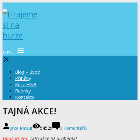
MENU
Blog – úvod
Příběhy
Kurz HNB
Rubriky
Kontakty
TAJNÁ AKCE!
Jirka Mazur
5452x
0 Komentářů
Upozornění:
Tato akce již proběhla!