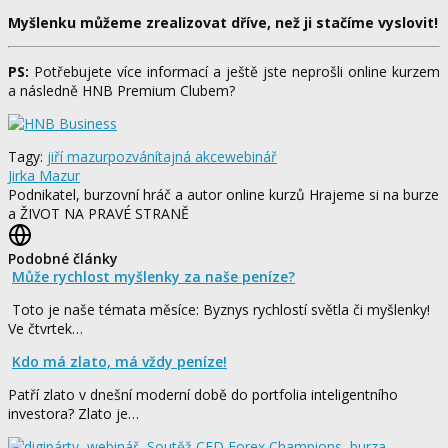
Myšlenku můžeme zrealizovat dříve, než ji stačíme vyslovit!
PS:
Potřebujete více informací a ještě jste neprošli online kurzem
a následně HNB Premium Clubem?
Tagy:
jiří mazur
pozvání
tajná akce
webinář
Jirka Mazur
Podnikatel, burzovní hráč a autor online kurzů Hrajeme si na burze
a ŽIVOT NA PRAVÉ STRANĚ
Podobné články
Může rychlost myšlenky za naše peníze?
Toto je naše témata měsíce: Byznys rychlostí světla či myšlenky!
Ve čtvrtek…
Kdo má zlato, má vždy peníze!
Patří zlato v dnešní moderní době do portfolia inteligentního
investora? Zlato je…