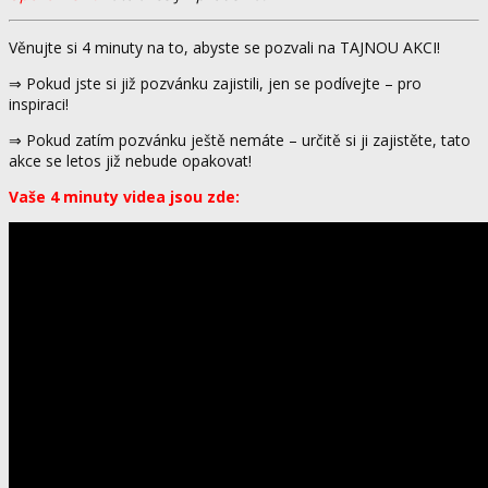
Věnujte si 4 minuty na to, abyste se pozvali na TAJNOU AKCI!
⇒ Pokud jste si již pozvánku zajistili, jen se podívejte – pro
inspiraci!
⇒ Pokud zatím pozvánku ještě nemáte – určitě si ji zajistěte, tato
akce se letos již nebude opakovat!
Vaše 4 minuty videa jsou zde: