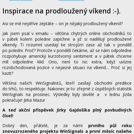
Inspirace na prodloužený víkend :-).
Asi se mě nejdříve zeptáte – on je nějaký prodloužený víkend?
Jak jsem psal v emailu – většina chytrých online obchodníků to
v pátek kolem poledne zapíchne a již si nadělují prodloužené
víkendy. Ti rozumní usedají ke strojům zase až tak v pondělí
po poledni. Proč? Protože v pondělí čekáme, až se nám odpoledne
rozpohybuje americký kurzotvorný sentiment a v pátek chceme
mít odpoledne klid. Ono, není to nic extra, když uvízne
rozobchodovaná pozice v nejasné situaci na víkend… Proč si jej
kazit?
Většina našich WinSignalistů, kteří zasílají obchodní predikce
do trhů, to respektuje. Nakonec je to zřejmé z úspěšných statistik
WinSignals na prosinec. Výsledky byly skvělé a v lednu jízda
pokračuje! Jirka Mazur
A teď akční příspěvek Jirky Gajdošíka plný povbudivých
čísel!
Dobrý den, přátelé, je za námi
prvního půl roku
znovuzrozeného projektu WinSignals
a první měsíc našeho