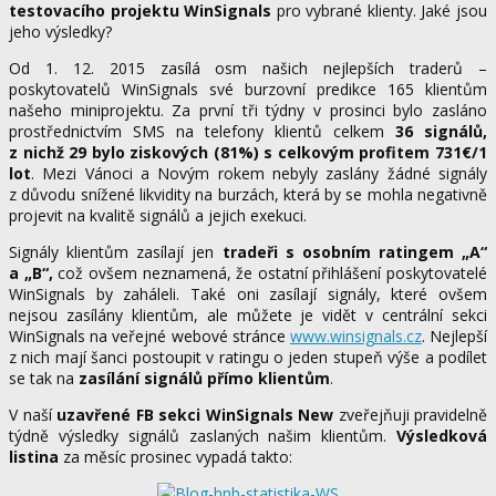
testovacího projektu WinSignals
pro vybrané klienty. Jaké jsou
jeho výsledky?
Od 1. 12. 2015 zasílá osm našich nejlepších traderů –
poskytovatelů WinSignals své burzovní predikce 165 klientům
našeho miniprojektu. Za první tři týdny v prosinci bylo zasláno
prostřednictvím SMS na telefony klientů celkem
36 signálů,
z nichž 29 bylo ziskových (81%) s celkovým profitem 731€/1
lot
. Mezi Vánoci a Novým rokem nebyly zaslány žádné signály
z důvodu snížené likvidity na burzách, která by se mohla negativně
projevit na kvalitě signálů a jejich exekuci.
Signály klientům zasílají jen
tradeři s osobním ratingem „A“
a „B“,
což ovšem neznamená, že ostatní přihlášení poskytovatelé
WinSignals by zaháleli. Také oni zasílají signály, které ovšem
nejsou zasílány klientům, ale můžete je vidět v centrální sekci
WinSignals na veřejné webové stránce
www.winsignals.cz
. Nejlepší
z nich mají šanci postoupit v ratingu o jeden stupeň výše a podílet
se tak na
zasílání signálů přímo klientům
.
V naší
uzavřené FB sekci WinSignals New
zveřejňuji pravidelně
týdně výsledky signálů zaslaných našim klientům.
Výsledková
listina
za měsíc prosinec vypadá takto: