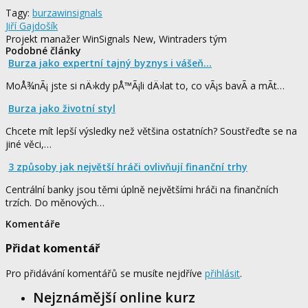
Tagy:
burza
winsignals
Jiří Gajdošík
Projekt manažer WinSignals New, Wintraders tým
Podobné články
Burza jako expertní tajný byznys i vášeň...
MoÅ¾nÃ¡ jste si nÄ›kdy pÅ™Ã¡li dÄ›lat to, co vÃ¡s bavÃ­ a mÃ­t…
Burza jako životní styl
Chcete mít lepší výsledky než většina ostatních? Soustřeďte se na
jiné věci,…
3 způsoby jak největší hráči ovlivňují finanční trhy
Centrální banky jsou těmi úplně největšími hráči na finančních
trzích. Do měnových…
Komentáře
Přidat komentář
Pro přidávání komentářů se musíte nejdříve
přihlásit
.
Nejznámější online kurz