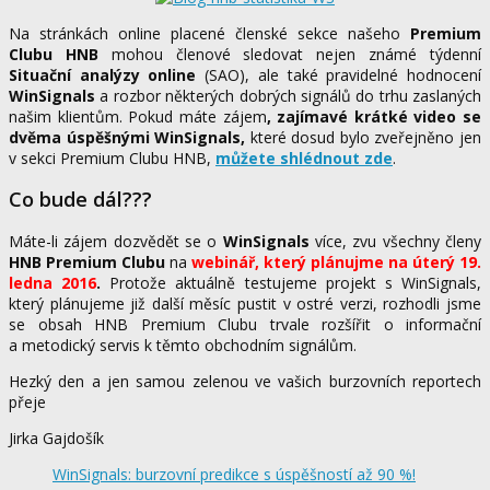
Na stránkách online placené členské sekce našeho
Premium
Clubu HNB
mohou členové sledovat nejen známé týdenní
Situační analýzy online
(SAO), ale také pravidelné hodnocení
WinSignals
a rozbor některých dobrých signálů do trhu zaslaných
našim klientům. Pokud máte zájem
, zajímavé krátké video se
dvěma úspěšnými WinSignals,
které dosud bylo zveřejněno jen
v sekci Premium Clubu HNB,
můžete shlédnout zde
.
Co bude dál???
Máte-li zájem dozvědět se o
WinSignals
více, zvu všechny členy
HNB Premium Clubu
na
webinář, který plánujme na úterý 19.
ledna 2016
.
Protože aktuálně testujeme projekt s WinSignals,
který plánujeme již další měsíc pustit v ostré verzi, rozhodli jsme
se obsah HNB Premium Clubu trvale rozšířit o informační
a metodický servis k těmto obchodním signálům.
Hezký den a jen samou zelenou ve vašich burzovních reportech
přeje
Jirka Gajdošík
WinSignals: burzovní predikce s úspěšností až 90 %!