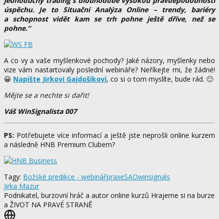
jednoduchý trading s dlouhodobě vysokou pravděpodobností
úspěchu. Je to Situační Analýza Online – trendy, bariéry
a schopnost vidět kam se trh pohne ještě dříve, než se
pohne.“
A co vy a vaše myšlenkové pochody? Jaké názory, myšlenky nebo
vize vám nastartovaly poslední webináře? Neříkejte mi, že žádné!
😀
Napište Jirkovi Gajdošíkovi
, co si o tom myslíte, bude rád. 🙂
Mějte se a nechte si dařit!
Váš WinSignalista 007
PS:
Potřebujete více informací a ještě jste neprošli online kurzem
a následně HNB Premium Clubem?
Tagy:
Božské predikce - webinář
praxe
SAO
winsignals
Jirka Mazur
Podnikatel, burzovní hráč a autor online kurzů Hrajeme si na burze
a ŽIVOT NA PRAVÉ STRANĚ