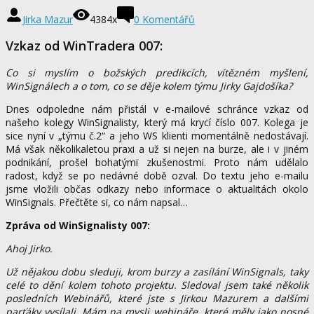
Jirka Mazur
4384x
0 Komentářů
Vzkaz od WinTradera 007:
Co si myslím o božských predikcích, vítězném myšlení,
WinSignálech a o tom, co se děje kolem týmu Jirky Gajdošíka?
Dnes odpoledne nám přistál v e-mailové schránce vzkaz od
našeho kolegy WinSignalisty, který má krycí číslo 007. Kolega je
sice nyní v „týmu č.2“ a jeho WS klienti momentálně nedostávají.
Má však několikaletou praxi a už si nejen na burze, ale i v jiném
podnikání, prošel bohatými zkušenostmi. Proto nám udělalo
radost, když se po nedávné době ozval. Do textu jeho e-mailu
jsme vložili občas odkazy nebo informace o aktualitách okolo
WinSignals. Přečtěte si, co nám napsal…
Zpráva od WinSignalisty 007:
Ahoj Jirko.
Už nějakou dobu sleduji, krom burzy a zasílání WinSignals, taky
celé to dění kolem tohoto projektu. Sledoval jsem také několik
posledních Webinářů, které jste s Jirkou Mazurem a dalšími
parťáky vysílali. Mám na mysli webináře, které měly jako nosné