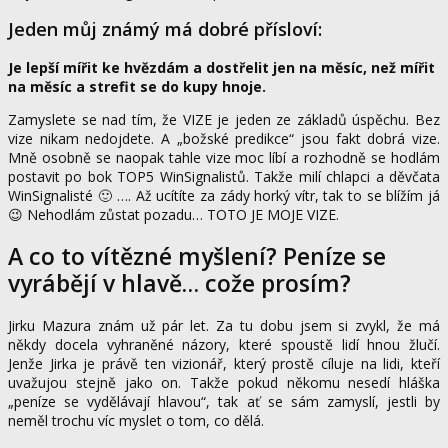
Jeden můj známý má dobré přísloví:
Je lepší mířit ke hvězdám a dostřelit jen na měsíc, než mířit
na měsíc a strefit se do kupy hnoje.
Zamyslete se nad tím, že VIZE je jeden ze základů úspěchu. Bez
vize nikam nedojdete. A „božské predikce“ jsou fakt dobrá vize.
Mně osobně se naopak tahle vize moc líbí a rozhodně se hodlám
postavit po bok TOP5 WinSignalistů. Takže milí chlapci a děvčata
WinSignalisté 🙂 …. Až ucítíte za zády horký vítr, tak to se blížím já
😉 Nehodlám zůstat pozadu… TOTO JE MOJE VIZE.
A co to vítězné myšlení? Peníze se
vyrábějí v hlavě… cože prosím?
Jirku Mazura znám už pár let. Za tu dobu jsem si zvykl, že má
někdy docela vyhraněné názory, které spoustě lidí hnou žlučí.
Jenže Jirka je právě ten vizionář, který prostě cíluje na lidi, kteří
uvažujou stejně jako on. Takže pokud někomu nesedí hláška
„peníze se vydělávají hlavou“, tak ať se sám zamyslí, jestli by
neměl trochu víc myslet o tom, co dělá.