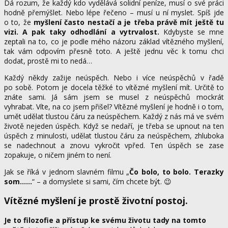
Dá rozum, že každý kdo vydělává solidní peníze, musí o své práci
hodně přemýšlet. Nebo lépe řečeno – musí u ní myslet. Spíš jde
o to, že
myšlení často nestačí a je třeba právě mít ještě tu
vizi. A pak taky odhodlání a vytrvalost.
Kdybyste se mne
zeptali na to, co je podle mého názoru základ vítězného myšlení,
tak vám odpovím přesně toto. A ještě jednu věc k tomu chci
dodat, prostě mi to nedá…
Každý někdy zažije neúspěch. Nebo i více neúspěchů v řadě
po sobě. Potom je docela těžké to vítězné myšlení mít. Určitě to
znáte sami. Já sám jsem se musel z neúspěchů mockrát
vyhrabat. Víte, na co jsem přišel? Vítězné myšlení je hodně i o tom,
umět udělat tlustou čáru za neúspěchem. Každý z nás má ve svém
životě nejeden úspěch. Když se nedaří, je třeba se upnout na ten
úspěch z minulosti, udělat tlustou čáru za neúspěchem, zhluboka
se nadechnout a znovu vykročit vpřed. Ten úspěch se zase
zopakuje, o ničem jiném to není.
Jak se říká v jednom slavném filmu „
Čo bolo, to bolo. Terazky
som……
“ – a domyslete si sami, čím chcete být. 😉
Vítězné myšlení je prostě životní postoj.
Je to filozofie a přístup ke svému životu tady na tomto