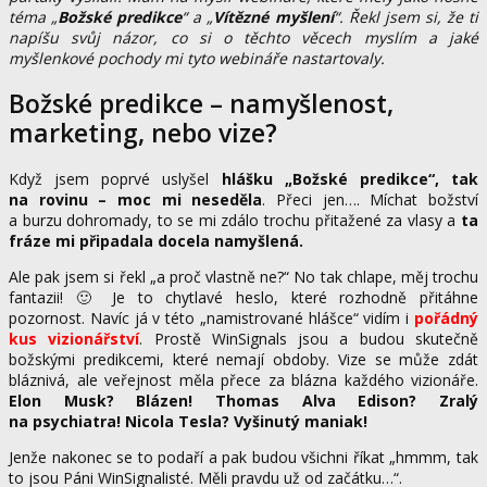
téma „
Božské predikce
“ a „
Vítězné myšlení
“. Řekl jsem si, že ti
napíšu svůj názor, co si o těchto věcech myslím a jaké
myšlenkové pochody mi tyto webináře nastartovaly.
Božské predikce – namyšlenost,
marketing, nebo vize?
Když jsem poprvé uslyšel
hlášku „Božské predikce“, tak
na rovinu – moc mi neseděla
. Přeci jen…. Míchat božství
a burzu dohromady, to se mi zdálo trochu přitažené za vlasy a
ta
fráze mi připadala docela namyšlená.
Ale pak jsem si řekl „a proč vlastně ne?“ No tak chlape, měj trochu
fantazii! 🙂 Je to chytlavé heslo, které rozhodně přitáhne
pozornost. Navíc já v této „namistrované hlášce“ vidím i
pořádný
kus vizionářství
. Prostě WinSignals jsou a budou skutečně
božskými predikcemi, které nemají obdoby. Vize se může zdát
bláznivá, ale veřejnost měla přece za blázna každého vizionáře.
Elon Musk? Blázen! Thomas Alva Edison? Zralý
na psychiatra! Nicola Tesla? Vyšinutý maniak!
Jenže nakonec se to podaří a pak budou všichni říkat „hmmm, tak
to jsou Páni WinSignalisté. Měli pravdu už od začátku…“.