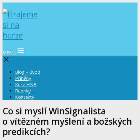
MENU
Blog – úvod
Příběhy
Kurz HNB
Rubriky
Kontakty
Co si myslí WinSignalista
o vítězném myšlení a božských
predikcích?