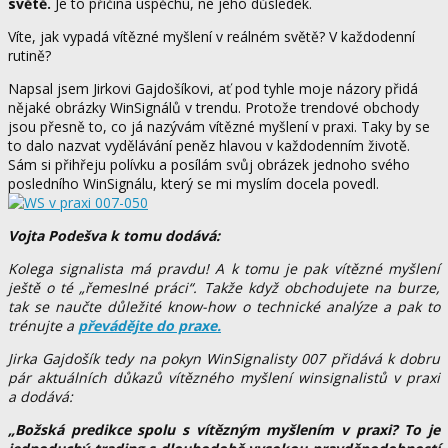
světě.
Je to příčina úspěchu, ne jeho důsledek.
Víte, jak vypadá vítězné myšlení v reálném světě? V každodenní
rutině?
Napsal jsem Jirkovi Gajdošíkovi, ať pod tyhle moje názory přidá
nějaké obrázky WinSignálů v trendu. Protože trendové obchody
jsou přesně to, co já nazývám vítězné myšlení v praxi. Taky by se
to dalo nazvat vydělávání peněz hlavou v každodenním životě.
Sám si přihřeju polívku a posílám svůj obrázek jednoho svého
posledního WinSignálu, který se mi myslím docela povedl.
Vojta Podešva k tomu dodává:
Kolega signalista má pravdu! A k tomu je pak vítězné myšlení
ještě o té „řemeslné práci“. Takže když obchodujete na burze,
tak se naučte důležité know-how o technické analýze a pak to
trénujte a
převádějte do praxe.
Jirka Gajdošík tedy na pokyn WinSignalisty 007 přidává k dobru
pár aktuálních důkazů vítězného myšlení winsignalistů v praxi
a dodává:
„Božská predikce spolu s vítězným myšlením v praxi? To je