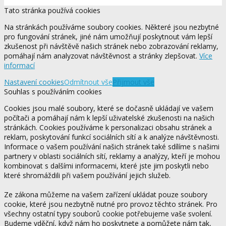
Tato stránka používá cookies
Na stránkách používáme soubory cookies. Některé jsou nezbytné
pro fungování stránek, jiné nám umožňují poskytnout vám lepší
zkušenost při návštěvě našich stránek nebo zobrazování reklamy,
pomáhají nám analyzovat návštěvnost a stránky zlepšovat.
Více
informací
Nastavení cookies
Odmítnout vše
Přijmout vše
Souhlas s používáním cookies
Cookies jsou malé soubory, které se dočasně ukládají ve vašem
počítači a pomáhají nám k lepší uživatelské zkušenosti na našich
stránkách. Cookies používáme k personalizaci obsahu stránek a
reklam, poskytování funkcí sociálních sítí a k analýze návštěvnosti.
Informace o vašem používání našich stránek také sdílíme s našimi
partnery v oblasti sociálních sítí, reklamy a analýzy, kteří je mohou
kombinovat s dalšími informacemi, které jste jim poskytli nebo
které shromáždili při vašem používání jejich služeb.
Ze zákona můžeme na vašem zařízení ukládat pouze soubory
cookie, které jsou nezbytně nutné pro provoz těchto stránek. Pro
všechny ostatní typy souborů cookie potřebujeme vaše svolení.
Budeme vděční, když nám ho poskytnete a pomůžete nám tak,