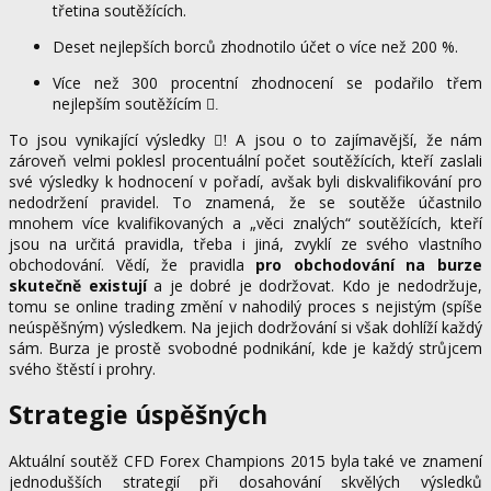
třetina soutěžících.
Deset nejlepších borců zhodnotilo účet o více než 200 %.
Více než 300 procentní zhodnocení se podařilo třem
nejlepším soutěžícím
.
To jsou vynikající výsledky
A jsou o to zajímavější, že nám
!
zároveň velmi poklesl procentuální počet soutěžících, kteří zaslali
své výsledky k hodnocení v pořadí, avšak byli diskvalifikování pro
nedodržení pravidel. To znamená, že se soutěže účastnilo
mnohem více kvalifikovaných a „věci znalých“ soutěžících, kteří
jsou na určitá pravidla, třeba i jiná, zvyklí ze svého vlastního
obchodování. Vědí, že pravidla
pro obchodování na burze
skutečně existují
a je dobré je dodržovat. Kdo je nedodržuje,
tomu se online trading změní v nahodilý proces s nejistým (spíše
neúspěšným) výsledkem. Na jejich dodržování si však dohlíží každý
sám. Burza je prostě svobodné podnikání, kde je každý strůjcem
svého štěstí i prohry.
Strategie úspěšných
Aktuální soutěž CFD Forex Champions 2015 byla také ve znamení
jednodušších strategií při dosahování skvělých výsledků