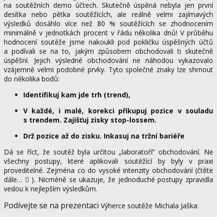
na soutěžních demo účtech. Skutečně úspěná nebyla jen první
desítka nebo pětka soutěžících, ale reálně velmi zajímavých
výsledků dosáhlo více než 80 % soutěžících se zhodnocením
minimálně v jednotkách procent v řádu několika dnů! V průběhu
hodnocení soutěže jsme nakoukli pod pokličku úspěšných účtů
a podívali se na to, jakým způsobem obchodovali ti skutečně
úspěšní. Jejich výsledné obchodování ne náhodou vykazovalo
vzájemně velmi podobné prvky. Tyto společné znaky lze shrnout
do několika bodů:
Identifikuj kam jde trh (trend),
V každé, i malé, korekci přikupuj pozice v souladu
s trendem. Zajišťuj zisky stop-lossem.
Drž pozice až do zisku. Inkasuj na tržní bariéře
Dá se říct, že soutěž byla určitou „laboratoří“ obchodování. Ne
všechny postupy, které aplikovali soutěžící by byly v praxi
proveditelné. Zejména co do vysoké intenzity obchodování (čtěte
dále…
). Nicméně se ukazuje, že jednoduché postupy zpravidla

vedou k nejlepším výsledkům.
Podívejte se na prezentaci
Výherce soutěže Michala Jaška: