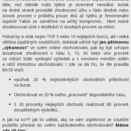
déle, než několik málo týdnů je víceméně nereálné. Avšak
na druhé straně provádět zhodnocení účtu v řádu desítek nebo
stovek procent v průběhu pouze dnů až týdnů je fenomenální
úspěch! Takže se zaměřme na určitý kompromis… Není nutné
zhodnocovat účet v desítkách či stovkách procent za měsíc.
Pokud by si však nejen TOP 5 nebo 10 nejlepších borců, ale i velká
většina úspěšných soutěžících, dokázali udržet byť
jen pětinovou
„výkonnost“
ve svém online obchodování, pak by byli schopni
dosahovat zhodnocení v řádu 5, 15, 30 nebo více procent
za měsíc! Stále vynikající výsledek a s mnohem menším úsilím
a nižší intenzitou obchodování. I zde se dá říci, že dle pravidla
80/20 stačí:
využívat 20 % nejbonitnějších obchodních příležitostí
na burze.
Obchodovat ve 20 % svého „pracovně“ disponibilního času,
S 20 procenty nejlepších obchodů realizovat 80 procent
dosažitelných výsledků…
A jak na to??? Jak to udělat, aby se vám úspěšnost ze soutěže
podařilo přenést do svého každodenního obchodování?
Máme
zde tři tipy: