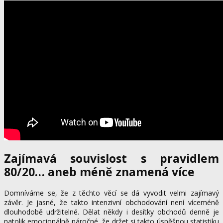
Zajímavá souvislost s pravidlem
80/20… aneb méně znamená více
Domníváme se, že z těchto věcí se dá vyvodit velmi zajímavý
závěr. Je jasné, že takto intenzivní obchodování není víceméně
dlouhodobě udržitelné. Dělat někdy i desítky obchodů denně je
natolik emocionálně náročné, že držet si takto úspěšnou statistiku