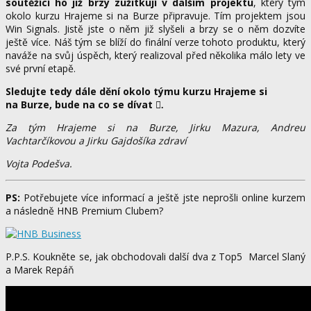
soutěžící ho již brzy zužitkují v dalším projektu
, který tým
okolo kurzu Hrajeme si na Burze připravuje. Tím projektem jsou
Win Signals. Jistě jste o něm již slyšeli a brzy se o něm dozvíte
ještě více. Náš tým se blíží do finální verze tohoto produktu, který
naváže na svůj úspěch, který realizoval před několika málo lety ve
své první etapě.
Sledujte tedy dále dění okolo týmu kurzu Hrajeme si
na Burze, bude na co se dívat
.
Za tým Hrajeme si na Burze, Jirku Mazura, Andreu
Vachtarčíkovou a Jirku Gajdošíka zdraví
Vojta Podešva.
PS:
Potřebujete více informací a ještě jste neprošli online kurzem
a následně HNB Premium Clubem?
P.P.S. Koukněte se, jak obchodovali další dva z Top5
Marcel Slaný
a
Marek Repáň