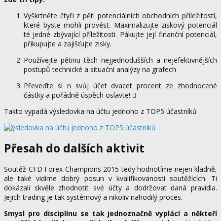
Vyškrtněte čtyři z pěti potenciálních obchodních příležitostí,
které byste mohli provést. Maximalizujte ziskový potenciál
té jedné zbývající příležitosti. Pákujte její finanční potenciál,
přikupujte a zajišťujte zisky.
Používejte pětinu těch nejjednodušších a nejefektivnějších
postupů technické a situační analýzy na grafech
Převeďte si n svůj účet dvacet procent ze zhodnocené
částky a pořádně úspěch oslavte!

Takto vypadá výsledovka na účtu jednoho z TOP5 účastníků
Přesah do dalších aktivit
Soutěž CFD Forex Champions 2015 tedy hodnotíme nejen kladně,
ale také vidíme dobrý posun v kvalifikovanosti soutěžících. Ti
dokázali skvěle zhodnotit své účty a dodržovat daná pravidla.
Jejich trading je tak systémový a nikoliv nahodilý proces.
Smysl pro disciplínu se tak jednoznačně vyplácí a někteří