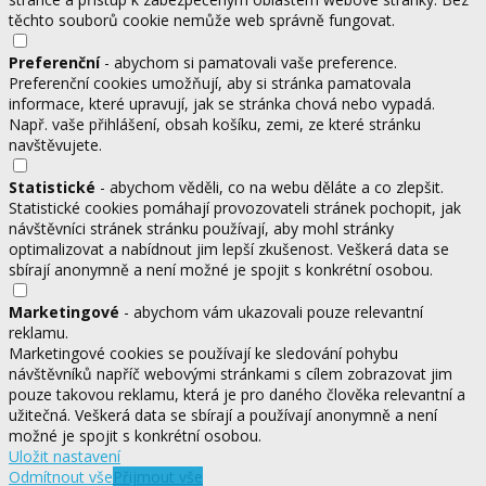
těchto souborů cookie nemůže web správně fungovat.
Preferenční
- abychom si pamatovali vaše preference.
Preferenční cookies umožňují, aby si stránka pamatovala
informace, které upravují, jak se stránka chová nebo vypadá.
Např. vaše přihlášení, obsah košíku, zemi, ze které stránku
navštěvujete.
Statistické
- abychom věděli, co na webu děláte a co zlepšit.
Statistické cookies pomáhají provozovateli stránek pochopit, jak
návštěvníci stránek stránku používají, aby mohl stránky
optimalizovat a nabídnout jim lepší zkušenost. Veškerá data se
sbírají anonymně a není možné je spojit s konkrétní osobou.
Marketingové
- abychom vám ukazovali pouze relevantní
reklamu.
Marketingové cookies se používají ke sledování pohybu
návštěvníků napříč webovými stránkami s cílem zobrazovat jim
pouze takovou reklamu, která je pro daného člověka relevantní a
užitečná. Veškerá data se sbírají a používají anonymně a není
možné je spojit s konkrétní osobou.
Uložit nastavení
Odmítnout vše
Přijmout vše