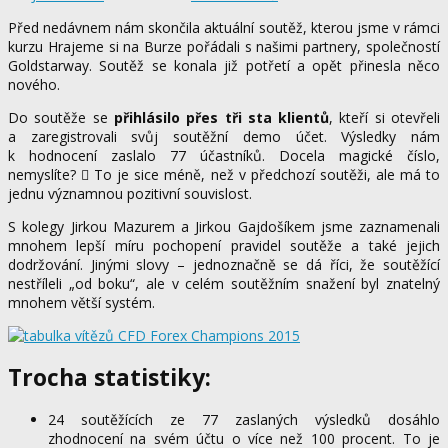
Před nedávnem nám skončila aktuální soutěž, kterou jsme v rámci
kurzu Hrajeme si na Burze pořádali s našimi partnery, společností
Goldstarway. Soutěž se konala již potřetí a opět přinesla něco
nového.
Do soutěže se
přihlásilo přes tři sta klientů
, kteří si otevřeli
a zaregistrovali svůj soutěžní demo účet. Výsledky nám
k hodnocení zaslalo 77 účastníků. Docela magické číslo,
nemyslíte?
To je sice méně, než v předchozí soutěži, ale má to
￿
jednu významnou pozitivní souvislost.
S kolegy Jirkou Mazurem a Jirkou Gajdošíkem jsme zaznamenali
mnohem lepší míru pochopení pravidel soutěže a také jejich
dodržování. Jinými slovy – jednoznačně se dá říci, že soutěžící
nestříleli „od boku“, ale v celém soutěžním snažení byl znatelný
mnohem větší systém.
Trocha statistiky:
24 soutěžících ze 77 zaslaných výsledků dosáhlo
zhodnocení na svém účtu o více než 100 procent. To je