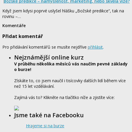
Božské predikce – namyšlenost, marketing, nebo skvělá vize?
Když jsem kdysi poprvé uslyšel hlášku „Božské predikce“, tak na
rovinu –…
Komentáře
Přidat komentář
Pro přidávání komentářů se musíte nejdříve
přihlásit
.
Nejznámější online kurz
V průběhu několika měsíců vás naučím pevné základy
o burze!
Získáte to, co jsem naučil i tisícovky dalších lidí během více
než 15 let vzdělávání.
Zajímá vás to? Klikněte na tlačítko níže a zjistíte více:
Jsme také na Facebooku
Hrajeme si na burze