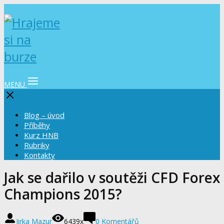
MENU
Blog – úvod
Příběhy
Kurz HNB
Rubriky
Kontakty
Jak se dařilo v soutěži CFD Forex
Champions 2015?
Jirka Mazur
6439x
0 Komentářů