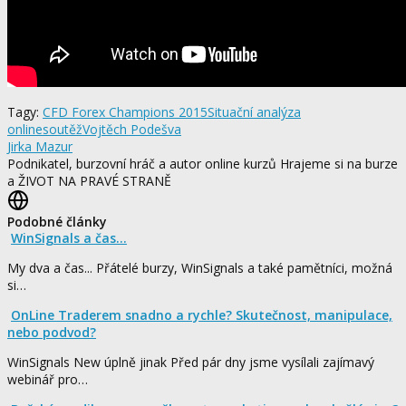
Tagy:
CFD Forex Champions 2015
Situační analýza
online
soutěž
Vojtěch Podešva
Jirka Mazur
Podnikatel, burzovní hráč a autor online kurzů Hrajeme si na burze
a ŽIVOT NA PRAVÉ STRANĚ
Podobné články
WinSignals a čas...
My dva a čas... Přátelé burzy, WinSignals a také pamětníci, možná
si…
OnLine Traderem snadno a rychle? Skutečnost, manipulace,
nebo podvod?
WinSignals New úplně jinak Před pár dny jsme vysílali zajímavý
webinář pro…