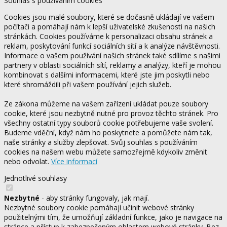
Souhlas s používáním cookies
Cookies jsou malé soubory, které se dočasně ukládají ve vašem
počítači a pomáhají nám k lepší uživatelské zkušenosti na našich
stránkách. Cookies používáme k personalizaci obsahu stránek a
reklam, poskytování funkcí sociálních sítí a k analýze návštěvnosti.
Informace o vašem používání našich stránek také sdílíme s našimi
partnery v oblasti sociálních sítí, reklamy a analýzy, kteří je mohou
kombinovat s dalšími informacemi, které jste jim poskytli nebo
které shromáždili při vašem používání jejich služeb.
Ze zákona můžeme na vašem zařízení ukládat pouze soubory
cookie, které jsou nezbytně nutné pro provoz těchto stránek. Pro
všechny ostatní typy souborů cookie potřebujeme vaše svolení.
Budeme vděční, když nám ho poskytnete a pomůžete nám tak,
naše stránky a služby zlepšovat. Svůj souhlas s používáním
cookies na našem webu můžete samozřejmě kdykoliv změnit
nebo odvolat.
Více informací
Jednotlivé souhlasy
Nezbytné
- aby stránky fungovaly, jak mají.
Nezbytné soubory cookie pomáhají učinit webové stránky
použitelnými tím, že umožňují základní funkce, jako je navigace na
stránce a přístup k zabezpečeným oblastem webové stránky. Bez