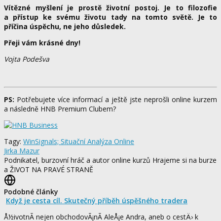
Vítězné myšlení je prostě životní postoj. Je to filozofie
a přístup ke svému životu tady na tomto světě. Je to
příčina úspěchu, ne jeho důsledek.
Přeji vám krásné dny!
Vojta Podešva
PS:
Potřebujete více informací a ještě jste neprošli online kurzem
a následně HNB Premium Clubem?
Tagy:
WinSignals; Situační Analýza Online
Jirka Mazur
Podnikatel, burzovní hráč a autor online kurzů Hrajeme si na burze
a ŽIVOT NA PRAVÉ STRANĚ
Podobné články
Když je cesta cíl. Skutečný příběh úspěšného tradera
Å½ivotnÃ­ nejen obchodovÃ¡nÃ­ AleÅ¡e Andra, aneb o cestÄ› k