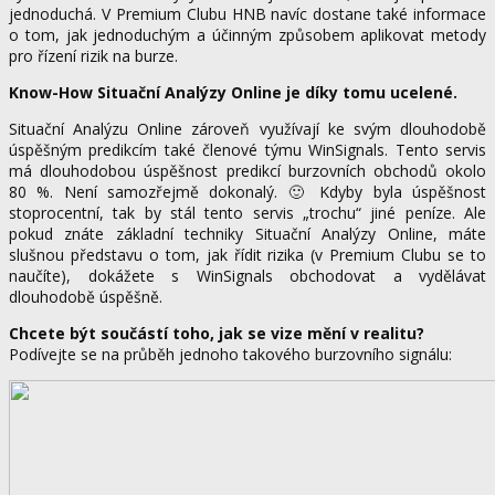
jednoduchá. V Premium Clubu HNB navíc dostane také informace
o tom, jak jednoduchým a účinným způsobem aplikovat metody
pro řízení rizik na burze.
Know-How Situační Analýzy Online je díky tomu ucelené.
Situační Analýzu Online zároveň využívají ke svým dlouhodobě
úspěšným predikcím také členové týmu WinSignals. Tento servis
má dlouhodobou úspěšnost predikcí burzovních obchodů okolo
80 %. Není samozřejmě dokonalý. 🙂 Kdyby byla úspěšnost
stoprocentní, tak by stál tento servis „trochu“ jiné peníze. Ale
pokud znáte základní techniky Situační Analýzy Online, máte
slušnou představu o tom, jak řídit rizika (v Premium Clubu se to
naučíte), dokážete s WinSignals obchodovat a vydělávat
dlouhodobě úspěšně.
Chcete být součástí toho, jak se vize mění v realitu?
Podívejte se na průběh jednoho takového burzovního signálu: