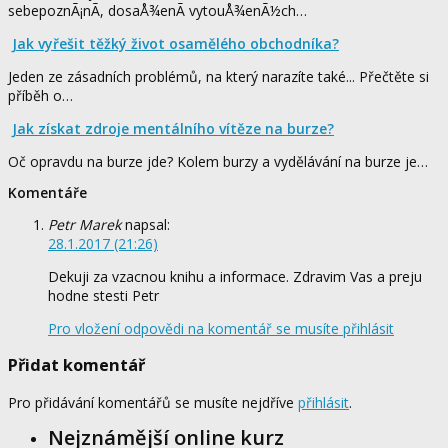
sebepoznÃ¡nÃ­, dosaÅ¾enÃ­ vytouÅ¾enÃ½ch…
Jak vyřešit těžký život osamělého obchodníka?
Jeden ze zásadních problémů, na který narazíte také... Přečtěte si
příběh o…
Jak získat zdroje mentálního vítěze na burze?
Oč opravdu na burze jde? Kolem burzy a vydělávání na burze je…
Komentáře
Petr Marek
napsal:
28.1.2017 (21:26)
Dekuji za vzacnou knihu a informace. Zdravim Vas a preju
hodne stesti Petr
Pro vložení odpovědi na komentář se musíte přihlásit
Přidat komentář
Pro přidávání komentářů se musíte nejdříve
přihlásit
.
Nejznámější online kurz