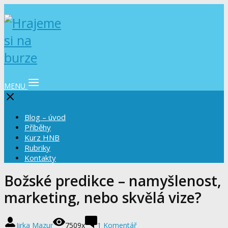
MENU
Blog – úvod
Příběhy
Kurz HNB
Rubriky
Kontakty
Božské predikce – namyšlenost,
marketing, nebo skvělá vize?
Jirka Mazur
7509x
1 Komentář