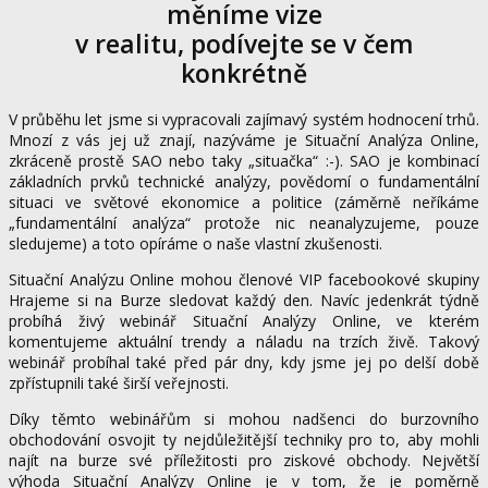
měníme vize
v realitu, podívejte se v čem
konkrétně
V průběhu let jsme si vypracovali zajímavý systém hodnocení trhů.
Mnozí z vás jej už znají, nazýváme je Situační Analýza Online,
zkráceně prostě SAO nebo taky „situačka“ :-). SAO je kombinací
základních prvků technické analýzy, povědomí o fundamentální
situaci ve světové ekonomice a politice (záměrně neříkáme
„fundamentální analýza“ protože nic neanalyzujeme, pouze
sledujeme) a toto opíráme o naše vlastní zkušenosti.
Situační Analýzu Online mohou členové VIP facebookové skupiny
Hrajeme si na Burze sledovat každý den. Navíc jedenkrát týdně
probíhá živý webinář Situační Analýzy Online, ve kterém
komentujeme aktuální trendy a náladu na trzích živě. Takový
webinář probíhal také před pár dny, kdy jsme jej po delší době
zpřístupnili také širší veřejnosti.
Díky těmto webinářům si mohou nadšenci do burzovního
obchodování osvojit ty nejdůležitější techniky pro to, aby mohli
najít na burze své příležitosti pro ziskové obchody. Největší
výhoda Situační Analýzy Online je v tom, že je poměrně