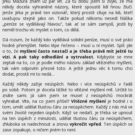
Jirku Mazura znám už pár let. Za tu dobu jsem si zvykl, že má
někdy docela vyhraněné názory, které spoustě lidí hnou žlučí.
Jenže Jirka je právě ten vizionář, který prostě cíluje na lidi, kteří
uvažujou stejně jako on. Takže pokud někomu nesedí hláška
„peníze se vydělávají hlavou“, tak ať se sám zamyslí, jestli by
neměl trochu víc myslet o tom, co dělá.
Dá rozum, že každý kdo vydělává solidní peníze, musí o své práci
hodně přemýšlet. Nebo lépe řečeno – musí u ní myslet. Spíš jde
o to, že
myšlení často nestačí a je třeba právě mít ještě tu
vizi. A pak taky odhodlání a vytrvalost.
Kdybyste se mne
zeptali na to, co je podle mého názoru základ vítězného myšlení,
tak vám odpovím přesně toto. A ještě jednu věc k tomu chci
dodat, prostě mi to nedá…
Každý někdy zažije neúspěch. Nebo i více neúspěchů v řadě
po sobě. Potom je docela těžké to vítězné myšlení mít. Určitě to
znáte sami. Já sám jsem se musel z neúspěchů mockrát
vyhrabat. Víte, na co jsem přišel?
Vítězné myšlení
je hodně i o
tom, umět udělat tlustou čáru za neúspěchem. Každý z nás má ve
svém životě nejeden úspěch. Když se nedaří, je třeba se upnout
na ten úspěch z minulosti, udělat tlustou čáru za neúspěchem,
zhluboka se nadechnout a znovu
vykročit vpřed
. Ten úspěch se
zase zopakuje, o ničem jiném to není.