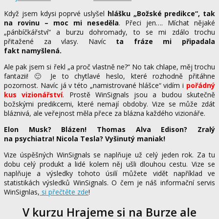
Když jsem kdysi poprvé uslyšel
hlášku „Božské predikce“, tak
na rovinu – moc mi neseděla
. Přeci jen…. Míchat nějaké
„pánbíčkářství“ a burzu dohromady, to se mi zdálo trochu
přitažené za vlasy. Navíc
ta fráze mi připadala
fakt namyšlená.
Ale pak jsem si řekl „a proč vlastně ne?“ No tak chlape, měj trochu
fantazii! 🙂 Je to chytlavé heslo, které rozhodně přitáhne
pozornost. Navíc já v této „namistrované hlášce“ vidím i
pořádný
kus vizionářství
. Prostě WinSignals jsou a budou skutečně
božskými predikcemi, které nemají obdoby. Vize se může zdát
bláznivá, ale veřejnost měla přece za blázna každého vizionáře.
Elon Musk? Blázen! Thomas Alva Edison? Zralý
na psychiatra! Nicola Tesla? Vyšinutý maniak!
Vize úspěšných WinSignals se naplňuje už celý jeden rok. Za tu
dobu celý produkt a lidé kolem něj ušli dlouhou cestu. Vize se
naplňuje a výsledky tohoto úsilí můžete vidět například ve
statistikách výsledků WinSignals. O čem je náš informační servis
WinSignlas,
si přečtěte zde
!
V kurzu Hrajeme si na Burze ale