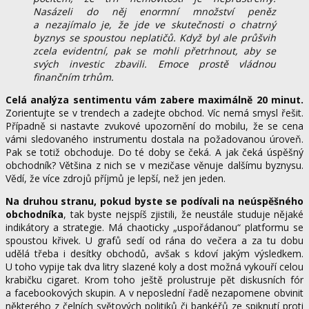
Nasázeli do něj enormní množství peněz
a nezajímalo je, že jde ve skutečnosti o chatrný
byznys se spoustou neplatičů. Když byl ale průšvih
zcela evidentní, pak se mohli přetrhnout, aby se
svých investic zbavili. Emoce prostě vládnou
finančním trhům.
Celá analýza sentimentu vám zabere maximálně 20 minut.
Zorientujte se v trendech a zadejte obchod. Víc nemá smysl řešit.
Případně si nastavte zvukové upozornění do mobilu, že se cena
vámi sledovaného instrumentu dostala na požadovanou úroveň.
Pak se totiž obchoduje. Do té doby se čeká. A jak čeká úspěšný
obchodník? Většina z nich se v mezičase věnuje dalšímu byznysu.
Vědí, že více zdrojů příjmů je lepší, než jen jeden.
Na druhou stranu, pokud byste se podívali na neúspěšného
obchodníka
, tak byste nejspíš zjistili, že neustále studuje nějaké
indikátory a strategie. Má chaoticky „uspořádanou“ platformu se
spoustou křivek. U grafů sedí od rána do večera a za tu dobu
udělá třeba i desítky obchodů, avšak s kdoví jakým výsledkem.
U toho vypije tak dva litry slazené koly a dost možná vykouří celou
krabičku cigaret. Krom toho ještě prolustruje pět diskusních fór
a facebookových skupin. A v neposlední řadě nezapomene obvinit
některého z čelních světových politiků či bankéřů ze spiknutí proti