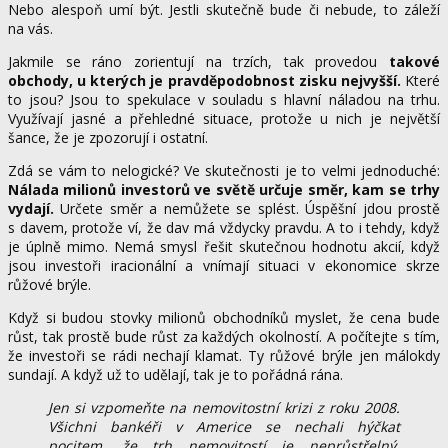
Nebo alespoň umí být. Jestli skutečně bude či nebude, to záleží
na vás.
Jakmile se ráno zorientují na trzích, tak provedou
takové
obchody, u kterých je pravděpodobnost zisku nejvyšší.
Které
to jsou? Jsou to spekulace v souladu s hlavní náladou na trhu.
Využívají jasné a přehledné situace, protože u nich je největší
šance, že je zpozorují i ostatní.
Zdá se vám to nelogické? Ve skutečnosti je to velmi jednoduché:
Nálada milionů investorů ve světě určuje směr, kam se trhy
vydají.
Určete směr a nemůžete se splést.
Úspěšní jdou prostě
s davem, protože ví, že dav má vždycky pravdu. A to i tehdy, když
je úplně mimo. Nemá smysl řešit skutečnou hodnotu akcií, když
jsou investoři iracionální a vnímají situaci v ekonomice skrze
růžové brýle.
Když si budou stovky milionů obchodníků myslet, že cena bude
růst, tak prostě bude růst za každých okolností. A počítejte s tím,
že investoři se rádi nechají klamat. Ty růžové brýle jen málokdy
sundají. A když už to udělají, tak je to pořádná rána.
Jen si vzpomeňte na nemovitostní krizi z roku 2008.
Všichni bankéři v Americe se nechali hýčkat
pocitem, že trh nemovitostí je neprůstřelný.