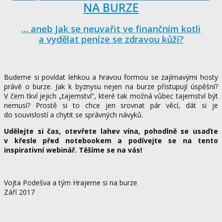
NA BURZE
… aneb Jak se neuvařit ve finančním kotli
a vydělat peníze se zdravou kůží?
Budeme si povídat lehkou a hravou formou se zajímavými hosty
právě o burze. Jak k byznysu nejen na burze přistupují úspěšní?
V čem tkví jejich „tajemství“, které tak možná vůbec tajemství být
nemusí? Prostě si to chce jen srovnat pár věcí, dát si je
do souvislostí a chytit se správných návyků.
Udělejte si čas, otevřete lahev vína, pohodlně se usaďte
v křesle před notebookem a podívejte se na tento
inspirativní webinář. Těšíme se na vás!
Vojta Podešva a tým Hrajeme si na burze
Září 2017