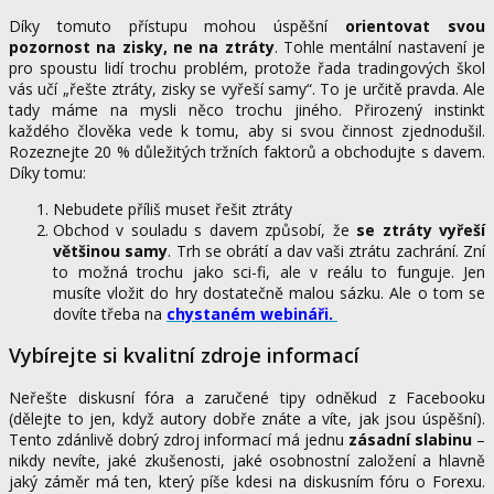
Díky tomuto přístupu mohou úspěšní
orientovat svou
pozornost na zisky, ne na ztráty
. Tohle mentální nastavení je
pro spoustu lidí trochu problém, protože řada tradingových škol
vás učí „řešte ztráty, zisky se vyřeší samy“. To je určitě pravda. Ale
tady máme na mysli něco trochu jiného. Přirozený instinkt
každého člověka vede k tomu, aby si svou činnost zjednodušil.
Rozeznejte 20 % důležitých tržních faktorů a obchodujte s davem.
Díky tomu:
Nebudete příliš muset řešit ztráty
Obchod v souladu s davem způsobí, že
se ztráty vyřeší
většinou samy
. Trh se obrátí a dav vaši ztrátu zachrání. Zní
to možná trochu jako sci-fi, ale v reálu to funguje. Jen
musíte vložit do hry dostatečně malou sázku. Ale o tom se
dovíte třeba na
chystaném webináři.
Vybírejte si kvalitní zdroje informací
Neřešte diskusní fóra a zaručené tipy odněkud z Facebooku
(dělejte to jen, když autory dobře znáte a víte, jak jsou úspěšní).
Tento zdánlivě dobrý zdroj informací má jednu
zásadní slabinu
–
nikdy nevíte, jaké zkušenosti, jaké
osobnostní založení a hlavně
jaký záměr má ten, který píše kdesi na diskusním fóru o Forexu.