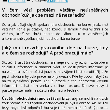
Jirka Mazur
7403x
0 Komentářů
V čem vězí problém většiny neúspěšných
obchodníků? Jak se mezi ně nezařadit?
Co a jak dělají chytří spekulanti a obchodníci na burze jinak, než
většina? Tohle je otázka, nad kterou si lámou hlavu všichni z té
většiny, kteří se chtějí dostat do tábora 10 % zasvěcených
a konstantně vydělávajících obchodníků na burze.
Jaký mají rozvrh pracovního dne na burze, kdy
a o čem se rozhodují? A proč pracují málo?
Skutečně úspěšní obchodníci, ale nejen oni, výrazným způsobem
selektují informace a činnosti. Vědí, že dostupných informací je
na webu takové množství (navíc si navzájem i často protiřečí) a že
jejich studium by byla práce na plný úvazek. Kde by potom zbyl čas
na to vydělávání peněz, že? Je prostě nutné naprostou většinu
informací nechat tam venku v online prostoru. Do své hlavy si
pusťte pouze malé množství informací a technik.
Úspěšní obchodníci ráno
vstávají brzy
,
aby se mohli na trzích
zorientovat a při začátku obchodování již byli v obraze. Ale ne tak
brzy, aby nebyli odpočatí. Burza je totiž mentálně náročný proces.