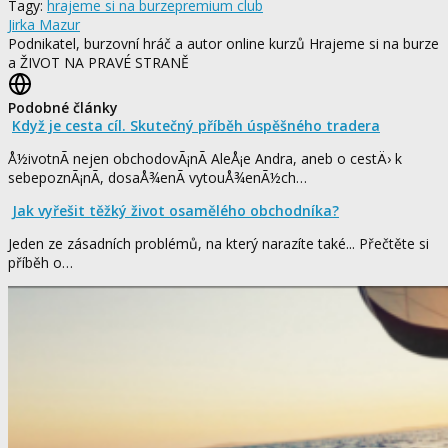
Tagy:
hrajeme si na burze
premium club
Jirka Mazur
Podnikatel, burzovní hráč a autor online kurzů Hrajeme si na burze
a ŽIVOT NA PRAVÉ STRANĚ
Podobné články
Když je cesta cíl. Skutečný příběh úspěšného tradera
Å½ivotnÃ­ nejen obchodovÃ¡nÃ­ AleÅ¡e Andra, aneb o cestÄ› k
sebepoznÃ¡nÃ­, dosaÅ¾enÃ­ vytouÅ¾enÃ½ch…
Jak vyřešit těžký život osamělého obchodníka?
Jeden ze zásadních problémů, na který narazíte také... Přečtěte si
příběh o…