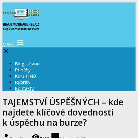
MENU
Blog – úvod
Příběhy
Kurz HNB
Rubriky
Kontakty
TAJEMSTVÍ ÚSPĚŠNÝCH – kde
najdete klíčové dovednosti
k úspěchu na burze?