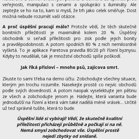
veřejnosti, manipulaci s cenami a spolupráci s ilumináty. Ale
zeptejte se ho na to, kam si myslí, že trh jako celek směřuje. Dost
možná nebude rozumět vaší otázce.
A proč úspěšní pracují málo?
Protože vědí, že těch skutečně
bonitních příležitostí je maximálně kolem 20 %. Úspěšný
obchodník si seřadí příležitosti pro zisk podle jejich bonity
a pravděpodobnosti. A potom spodních 80 % z nich nemilosrdně
vyškrtá. To je aplikace Paretova pravidla 80/20 při řízení byznysu.
Kdyby to neudělali, tak je množství obchodů spíše poškodí.
Jak říká přísloví – mnoho psů, zajícova smrt.
Zkuste to sami třeba na demo účtu. Zobchodujte všechny situace,
kterým jen trochu rozumíte. Nasekejte prostě co nejvíc obchodů
podle svých dovedností. A potom naopak vyselektujte jen pětinu
ze všech a zobchodujte jenom je. Hádejte, která varianta bude
jednodušší na řízení a která vám také nadělá méně vrásek… Určitě
už teď správně tušíte, která to bude.
Úspěšní lidé si vybírají! Vědí, že skutečně kvalitní
příležitosti přicházejí průběžně a počkají si na ně.
Nemá smysl zobchodovat vše. Úspěšní prostě
nejedí zbytky od snídaně.