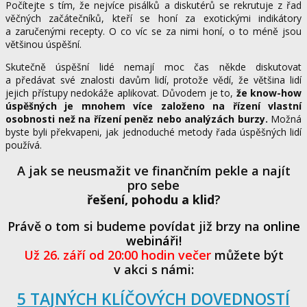
Počítejte s tím, že nejvíce pisálků a diskutérů se rekrutuje z řad
věčných začátečníků, kteří se honí za exotickými indikátory
a zaručenými recepty. O co víc se za nimi honí, o to méně jsou
většinou úspěšní.
Skutečně úspěšní lidé nemají moc čas někde diskutovat
a předávat své znalosti davům lidí, protože vědí, že většina lidí
jejich přístupy nedokáže aplikovat. Důvodem je to,
že know-how
úspěšných je mnohem více založeno na řízení vlastní
osobnosti než na řízení peněz nebo analýzách burzy.
Možná
byste byli překvapeni, jak jednoduché metody řada úspěšných lidí
používá.
A jak se neusmažit ve finančním pekle a najít
pro sebe
řešení, pohodu a klid
?
Právě o tom si budeme povídat již brzy na
online
webináři!
Už 26. září od 20:00 hodin večer
můžete být
v akci s námi:
5 TAJNÝCH KLÍČOVÝCH DOVEDNOSTÍ