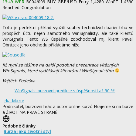
13:49 WPR
B004/009 BUY GBP/USD Entry 1,4280 WinPT 1,4390
Reached. Congratulation!
Toto je perfektní příklad využití souhry technických bariér trhu ve
prospěch účtu nejen samotného WinSignalisty, ale také klientů
WinSignals Tento WS úspěšně zobchodoval mj. klient Pavel.
Obrázek jeho obchodu přikládáme níže.
Již nyní se těšíme na další podobné prezentace vítězných
WinSignals, které vydělávají klientům i WinSignalistům
Vojtěch Podešva
WinSignals: burzovní predikce s úspěšností až 90 %!
Jirka Mazur
Podnikatel, burzovní hráč a autor online kurzů Hrajeme si na burze
a ŽIVOT NA PRAVÉ STRANĚ
Podobné články
Burza jako životní styl