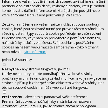
Informace o vašem používání našich stránek také sdílíme s našimi
partnery v oblasti sociálních sítí, reklamy a analýzy, kteří je mohou
kombinovat s dalšími informacemi, které jste jim poskytli nebo
které shromáždili při vašem používání jejich služeb.
Ze zákona můžeme na vašem zařízení ukládat pouze soubory
cookie, které jsou nezbytně nutné pro provoz těchto stránek. Pro
všechny ostatní typy souborů cookie potřebujeme vaše svolení.
Budeme vděční, když nám ho poskytnete a pomůžete nám tak,
naše stránky a služby zlepšovat. Svůj souhlas s používáním
cookies na našem webu můžete samozřejmě kdykoliv změnit
nebo odvolat.
Více informací
Jednotlivé souhlasy
Nezbytné
- aby stránky fungovaly, jak mají.
Nezbytné soubory cookie pomáhají učinit webové stránky
použitelnými tím, že umožňují základní funkce, jako je navigace na
stránce a přístup k zabezpečeným oblastem webové stránky. Bez
těchto souborů cookie nemůže web správně fungovat.
Preferenční
- abychom si pamatovali vaše preference.
Preferenční cookies umožňují, aby si stránka pamatovala
informace, které upravují, jak se stránka chová nebo vypadá.