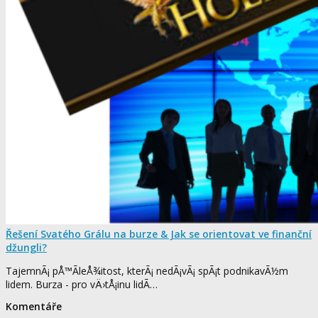
Řešení Svatého Grálu na burze & Jak se orientovat ve finanční
džungli?
TajemnÃ¡ pÅ™Ã­leÅ¾itost, kterÃ¡ nedÃ¡vÃ¡ spÃ¡t podnikavÃ½m
lidem. Burza - pro vÄ›tÅ¡inu lidÃ­…
Komentáře