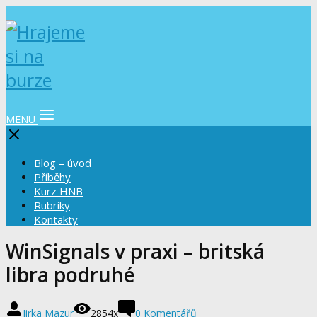
MENU
Blog – úvod
Příběhy
Kurz HNB
Rubriky
Kontakty
WinSignals v praxi – britská
libra podruhé
Jirka Mazur
2854x
0 Komentářů