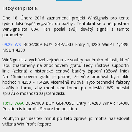
Hezký den přátelé.
Dne 18. Února 2016 zaznamenal projekt WinSignals pro tento
týden další úspěšný „zářez do pažby“. Tentokrát se o něj postaral
WinSignalista 004. Ten poslal svůj devátý signál s těmito
parametry:
09:29 WS
B004/009 BUY GBP/USD Entry 1,4280 WinPT 1,4390
MSL 1,4230
WinSignalista vycházel zejména ze souhry bariérních oblastí, které
jsou znázorněny na 2hodinovém grafu. Tedy růstové supportní
linie (zelená) a historické cenové bariéry (spodní růžová linie).
Na 15minutovém grafu je patrné, že vůle prodávat byla oklo
hodnot 1,4250 – 1,4280 víceméně nulová. Tyto technické faktory
stačily k tomu, aby mohl zanedlouho po odeslání WS odeslat
zprávu o možnosti zajištění zisku:
10:13 WAA
B004/009 BUY GBP/USD Entry 1,4280 WinAR 1,4300
Position is in profit. Secure the position.
Pouhých pár desítek minut po této zprávě již mohla následovat
vítězná Win Profit Report: