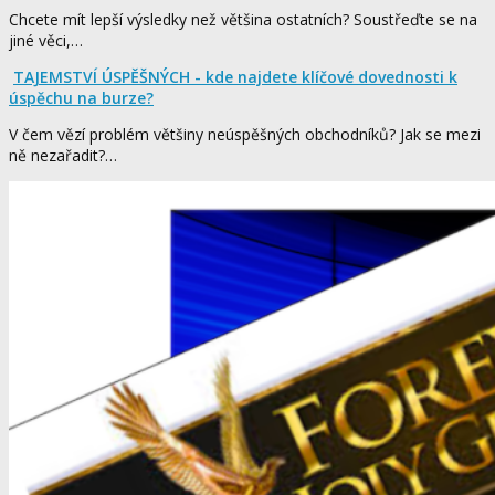
Chcete mít lepší výsledky než většina ostatních? Soustřeďte se na
jiné věci,…
TAJEMSTVÍ ÚSPĚŠNÝCH - kde najdete klíčové dovednosti k
úspěchu na burze?
V čem vězí problém většiny neúspěšných obchodníků? Jak se mezi
ně nezařadit?…