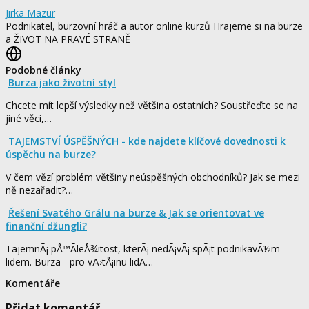
Jirka Mazur
Podnikatel, burzovní hráč a autor online kurzů Hrajeme si na burze
a ŽIVOT NA PRAVÉ STRANĚ
Podobné články
Burza jako životní styl
Chcete mít lepší výsledky než většina ostatních? Soustřeďte se na
jiné věci,…
TAJEMSTVÍ ÚSPĚŠNÝCH - kde najdete klíčové dovednosti k
úspěchu na burze?
V čem vězí problém většiny neúspěšných obchodníků? Jak se mezi
ně nezařadit?…
Řešení Svatého Grálu na burze & Jak se orientovat ve
finanční džungli?
TajemnÃ¡ pÅ™Ã­leÅ¾itost, kterÃ¡ nedÃ¡vÃ¡ spÃ¡t podnikavÃ½m
lidem. Burza - pro vÄ›tÅ¡inu lidÃ­…
Komentáře
Přidat komentář