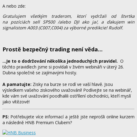
A nebo zde:
Gratulujem všetkým traderom, ktorí vydržali od štvrtka
na pozíciách sell SP500 /alebo DJI ako ja/, a ďakujem win
signalistom A003 (C007,C004) za výborné predikcie! Rudolf.
Prostě bezpečný trading není věda…
…Je to o dodržování několika jednoduchých pravidel.
O
těchto pravidlech jsme si povídali v živém webináři v úterý 26.
Dubna společně se zajímavými hosty.
A pamatujte:
Zisky na burze se rodí ve vaší hlavě. Jsou
výsledkem vašeho ziskového uvažování! Podívejte se na webinář,
kde vám své uvažování poodhalili ostřílení obchodníci, kteří myslí
jako vítězové!
PS:
Potřebujete více informací a ještě jste neprošli online kurzem
a následně HNB Premium Clubem?