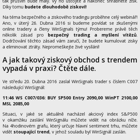
tak průšvih bude malý. Vy ho ustojíte a nakonec shrábnete zisk.
Díky tomu
budete dlouhodobě ziskoví!
Na téma bezpečného a ziskového tradingu proběhne celý webinář!
Ano, v úterý 26. Dubna 2016 si budeme povídat se zkušenými
online tradery a členy WinSignals týmu! Probereme právě těch
několik zásad pro
bezpečný trading a myšlení vítězů
.
Dodržování těchto zásad vám zaručí, že budete kumulovat zisky
a eliminovat ztráty. Nepromeškejte živé vysílání!
A jak takový ziskový obchod s trendem
vypadá v praxi? Čtěte dále.
Ve středu 20. Dubna 2016 zaslal WinSignals trader s číslem C007
následující WinSignál:
11:46 WS C007/036: BUY SP500 Entry 2090,00 WinPT 2100,00
MSL 2085,00
Situaci, v jaké se aktuálně nacházel akciový index S&P500
v okamžiku zaslání WinSignálu můžete vidět na obrázku níže.
Na 4hodinovém grafu, který určuje hlavní sentiment trhu, můžete
vidět
stoupající trend
, v jehož souladu byl WinSignál zaslán.