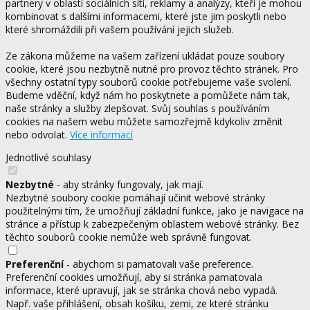
partnery v oblasti sociálních sítí, reklamy a analýzy, kteří je mohou
kombinovat s dalšími informacemi, které jste jim poskytli nebo
které shromáždili při vašem používání jejich služeb.
Ze zákona můžeme na vašem zařízení ukládat pouze soubory
cookie, které jsou nezbytně nutné pro provoz těchto stránek. Pro
všechny ostatní typy souborů cookie potřebujeme vaše svolení.
Budeme vděční, když nám ho poskytnete a pomůžete nám tak,
naše stránky a služby zlepšovat. Svůj souhlas s používáním
cookies na našem webu můžete samozřejmě kdykoliv změnit
nebo odvolat.
Více informací
Jednotlivé souhlasy
Nezbytné
- aby stránky fungovaly, jak mají.
Nezbytné soubory cookie pomáhají učinit webové stránky
použitelnými tím, že umožňují základní funkce, jako je navigace na
stránce a přístup k zabezpečeným oblastem webové stránky. Bez
těchto souborů cookie nemůže web správně fungovat.
Preferenční
- abychom si pamatovali vaše preference.
Preferenční cookies umožňují, aby si stránka pamatovala
informace, které upravují, jak se stránka chová nebo vypadá.
Např. vaše přihlášení, obsah košíku, zemi, ze které stránku