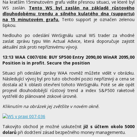
Na kratším 15minutovém grafu vidíte přesnou situaci, ve které byl
WS zaslán.
Tento WS byl zaslán na základě růstového
dlouhodobému trendu a silného kulatého dna (supportu)
na 15 minutovém grafu.
Tento support je označen zelenou
šipkou.
Nedlouho po odeslání WinSignálu uznal WS trader za vhodné
zaslat zprávu typu Win Actual Advice, která doporučuje zajistit
aktuální zisk proti nepříznivému vývoji.
13:13 WAA C007/036: BUY SP500 Entry 2090,00 WinAR 2095,00
Position is in profit. Secure the position
Situaci při odeslání zprávy WAA rovněž můžete vidět v obrázku.
Následující vývoj byl pro tuto obchodní pozici nepříznivý a cena se
dostala až k oblasti otevření tohoto WinSignálu. Poté se ale opět
projevil dlouhodobější růstový trend a index S&P500 raketově
vystřelil do plánované ziskové úrovně.
Kliknutím na obrázek jej zvětšíte v novém okně.
Takovýto obchod je možné uskutečnit
již s účtem okolo 5000
dolarů
při dodržení zásad bezpečného money managementu.