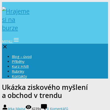
MENU
Blog – úvod
Příběhy
Kurz HNB
Rubriky
Kontakty
Ukázka ziskového myšlení
a obchod v trendu
Jirka Mazur
4239x
0 Komentářů