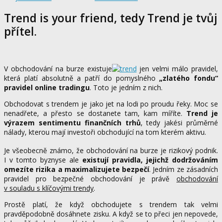
Trend is your friend, tedy Trend je tvůj
přítel.
V obchodování na burze existuje
jen velmi málo pravidel,
která platí absolutně a patří do pomyslného
„zlatého fondu“
pravidel online tradingu
. Toto je jedním z nich.
Obchodovat s trendem je jako jet na lodi po proudu řeky. Moc se
nenadřete, a přesto se dostanete tam, kam míříte.
Trend je
výrazem sentimentu finančních trhů
, tedy jakési průměrné
nálady, kterou mají investoři obchodující na tom kterém aktivu.
Je všeobecně známo, že obchodování na burze je rizikový podnik.
I v tomto byznyse ale
existují pravidla, jejichž dodržováním
omezíte rizika a maximalizujete bezpečí
. Jedním ze zásadních
pravidel pro bezpečné obchodování je právě
obchodování
v souladu s klíčovými trendy
.
Prostě platí, že když obchodujete s trendem tak velmi
pravděpodobně dosáhnete zisku. A když se to přeci jen nepovede,