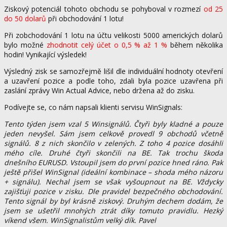
Ziskový potenciál tohoto obchodu se pohyboval v rozmezí
od 25
do 50 dolarů
při obchodování 1 lotu!
Při zobchodování 1 lotu na účtu velikosti 5000 amerických dolarů
bylo možné
zhodnotit celý účet o 0,5 % až 1 %
během několika
hodin! Vynikající výsledek!
Výsledný zisk se samozřejmě lišil dle individuální hodnoty otevření
a uzavření pozice a podle toho, zdali byla pozice uzavřena při
zaslání zprávy Win Actual Advice, nebo držena až do zisku.
Podívejte se, co nám napsali klienti servisu WinSignals:
Tento týden jsem vzal 5 Winsignálů. Čtyři byly kladné a pouze
jeden nevyšel. Sám jsem celkově provedl 9 obchodů včetně
signálů. 8 z nich skončilo v zelených. Z toho 4 pozice dosáhli
mého cíle. Druhé čtyři skončili na BE. Tak trochu škoda
dnešního EURUSD. Vstoupil jsem do první pozice hned ráno. Pak
ještě přišel WinSignal (ideální kombinace – shoda mého názoru
+ signálu). Nechal jsem se však vyšoupnout na BE. Vždycky
zajišťuji pozice v zisku. Dle pravidel bezpečného obchodování.
Tento signál by byl krásně ziskový. Druhým dechem dodám, že
jsem se ušetřil mnohých ztrát díky tomuto pravidlu. Hezký
víkend všem. WinSignalistům velký dík. Pavel